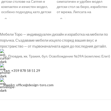
детски столове на Carmen е
симпатичен и удобен модел
компактен и изчистен модел,
детски стол за бюро, изработен
особено подходящ като детски
от мрежа. Липсата на
стол за
подлакътници го
Мебели Торо — индивидуален дизайн и изработка на мебели по
поръчка. Създаваме мебели изцяло според вашия вкус и
пространство — от първоначалната идея до последния детайл.
гр. Пловдив, жк. Тракия, бул. Освобождение №39А (комплекс Елит)
Тел: +359 878 58 51 29
Имейл: office@design-toro.com