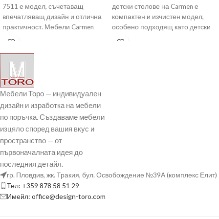
7511 е модел, съчетаващ
детски столове на Carmen е
впечатляващ дизайн и отлична
компактен и изчистен модел,
практичност. Мебели Carmen
особено подходящ като детски
предлагат богат избор от офис
стол за
Мебели Торо — индивидуален
дизайн и изработка на мебели
по поръчка. Създаваме мебели
изцяло според вашия вкус и
пространство — от
първоначалната идея до
последния детайл.
гр. Пловдив, жк. Тракия, бул. Освобождение №39А (комплекс Елит)
Тел: +359 878 58 51 29
Имейл: office@design-toro.com