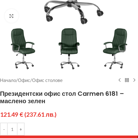
Щракнете за уголемяване
Начало
/
Офис
/
Офис столове
Президентски офис стол Carmen 6181 –
маслено зелен
121.49
€
(237.61 лв.)