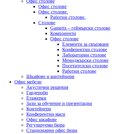
Офис столове
Офис столове
Офис столове.
Работни столове.
Столове
Gamerix – геймърски столове
Компоненти
Офис столове
Елементи за свързване
Конферентни столове
Лабораторни столове
Мениджърски столове
Посетителски столове
Работни столове
Шкафове и контейнери
Офис мебели
Акустични решения
Гардероби
Етажерки
Зали за обучение и презентации
Контейнери
Конферентни маси
Офис шкафове
Регулируеми бюра
Стационарни офис бюра