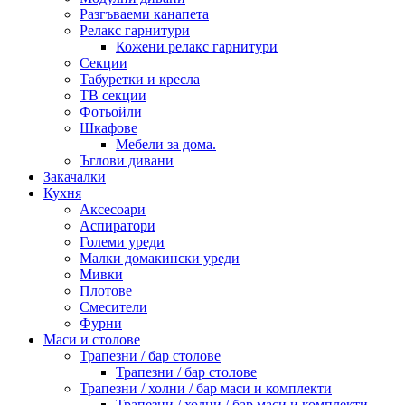
Разгъваеми канапета
Релакс гарнитури
Кожени релакс гарнитури
Секции
Табуретки и кресла
ТВ секции
Фотьойли
Шкафове
Мебели за дома.
Ъглови дивани
Закачалки
Кухня
Аксесоари
Аспиратори
Големи уреди
Малки домакински уреди
Мивки
Плотове
Смесители
Фурни
Маси и столове
Трапезни / бар столове
Трапезни / бар столове
Трапезни / холни / бар маси и комплекти
Трапезни / холни / бар маси и комплекти