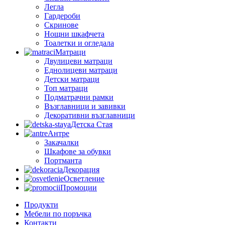
Легла
Гардероби
Скринове
Нощни шкафчета
Тоалетки и огледала
Матраци
Двулицеви матраци
Еднолицеви матраци
Детски матраци
Топ матраци
Подматрачни рамки
Възглавници и завивки
Декоративни възглавници
Детска Стая
Антре
Закачалки
Шкафове за обувки
Портманта
Декорация
Осветление
Промоции
Продукти
Мебели по поръчка
Контакти