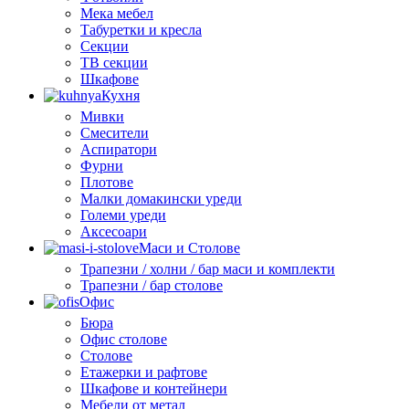
Мека мебел
Табуретки и кресла
Секции
ТВ секции
Шкафове
Кухня
Мивки
Смесители
Аспиратори
Фурни
Плотове
Малки домакински уреди
Големи уреди
Аксесоари
Маси и Столове
Трапезни / холни / бар маси и комплекти
Трапезни / бар столове
Офис
Бюра
Офис столове
Столове
Етажерки и рафтове
Шкафове и контейнери
Мебели от метал