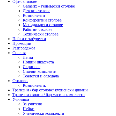
Офис столове
Gamerix – геймърски столове
Детски столове
Компоненти
Конферентни столове
Мениджърски столове
Работни столове
Технически столове
Пейки и табуретки
Промоции
Разпродажба
Спалня
Легла
Нощни шкафчета
Скринове
Спални комплекти
Тоалетки и огледала
Столове.
Компоненти.
Трапезни / бар столове/ кухненски дивани
Трапезни / холни / бар маси и комплекти
Училища
За учителя
Пейки
Ученически комплекти