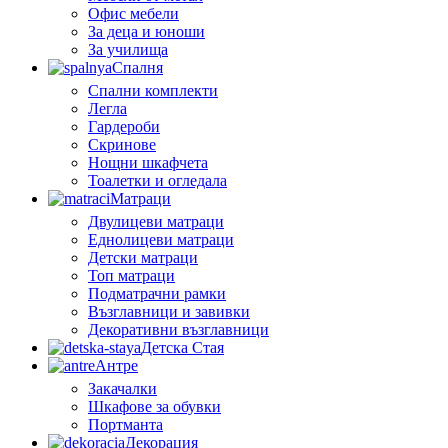
Офис мебели
За деца и юноши
За училища
Спалня
Спални комплекти
Легла
Гардероби
Скринове
Нощни шкафчета
Тоалетки и огледала
Матраци
Двулицеви матраци
Еднолицеви матраци
Детски матраци
Топ матраци
Подматрачни рамки
Възглавници и завивки
Декоративни възглавници
Детска Стая
Антре
Закачалки
Шкафове за обувки
Портманта
Декорация