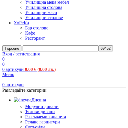
Училищна мека мебел
Училищна столова
Училищни маси
Училищни столове
ХоРеКа
Бар столове
Кафе
Ресторант
Търсене
Вход / регистрация
0
0
0
артикули
0.00
€
(0.00 лв.)
Меню
0
артикули
Разгледайте категории
Дневна
Модулни дивани
Ъглови дивани
Разгъваеми канапета
Релакс гарнитури
Фотьойли