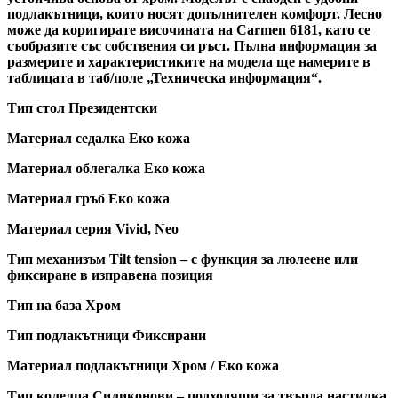
подлакътници, които носят допълнителен комфорт. Лесно
може да коригирате височината на Carmen 6181, като се
съобразите със собствения си ръст. Пълна информация за
размерите и характеристиките на модела ще намерите в
таблицата в таб/поле „Техническа информация“.
Тип стол Президентски
Материал седалка Еко кожа
Материал облегалка Еко кожа
Материал гръб Еко кожа
Материал серия Vivid, Neo
Тип механизъм Tilt tension – с функция за люлеене или
фиксиране в изправена позиция
Тип на база Хром
Тип подлакътници Фиксирани
Материал подлакътници Хром / Еко кожа
Тип колелца Силиконови – подходящи за твърда настилка