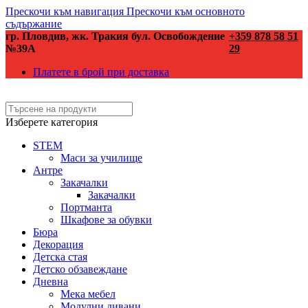
Прескочи към навигация
Прескочи към основното
съдържание
гр. Пловдив, жк. Тракия бул. Освобождение
+359 878 58 51
№39А
29
Платете в брой при доставка
Изберете категория
STEM
Маси за училище
Антре
Закачалки
Закачалки
Портманта
Шкафове за обувки
Бюра
Декорация
Детска стая
Детско обзавеждане
Дневна
Мека мебел
Модулни дивани