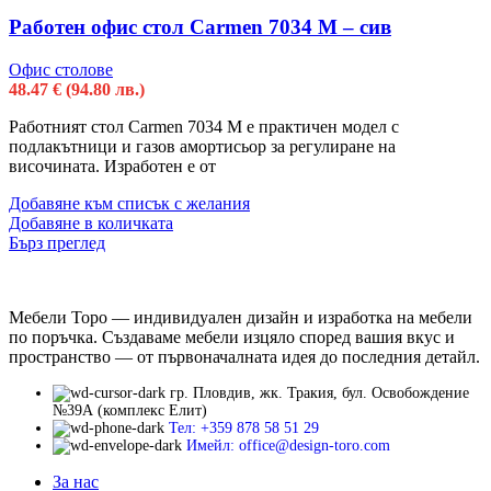
Работен офис стол Carmen 7034 М – сив
Офис столове
48.47
€
(94.80 лв.)
Работният стол Carmen 7034 М е практичен модел с
подлакътници и газов амортисьор за регулиране на
височината. Изработен е от
Добавяне към списък с желания
Добавяне в количката
Бърз преглед
Мебели Торо — индивидуален дизайн и изработка на мебели
по поръчка. Създаваме мебели изцяло според вашия вкус и
пространство — от първоначалната идея до последния детайл.
гр. Пловдив, жк. Тракия, бул. Освобождение
№39А (комплекс Елит)
Тел: +359 878 58 51 29
Имейл: office@design-toro.com
За нас