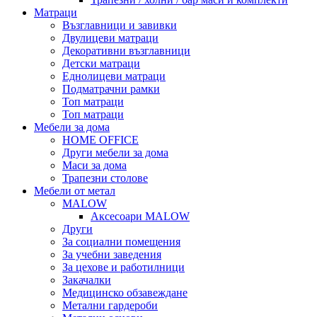
Матраци
Възглавници и завивки
Двулицеви матраци
Декоративни възглавници
Детски матраци
Еднолицеви матраци
Подматрачни рамки
Топ матраци
Топ матраци
Мебели за дома
HOME OFFICE
Други мебели за дома
Маси за дома
Трапезни столове
Мебели от метал
MALOW
Аксесоари MALOW
Други
За социални помещения
За учебни заведения
За цехове и работилници
Закачалки
Медицинско обзавеждане
Метални гардероби