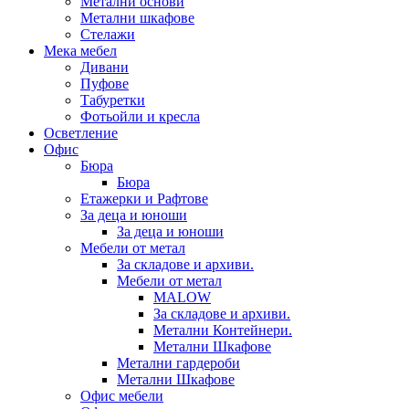
Метални основи
Метални шкафове
Стелажи
Мека мебел
Дивани
Пуфове
Табуретки
Фотьойли и кресла
Осветление
Офис
Бюра
Бюра
Етажерки и Рафтове
За деца и юноши
За деца и юноши
Мебели от метал
За складове и архиви.
Мебели от метал
MALOW
За складове и архиви.
Метални Контейнери.
Метални Шкафове
Метални гардероби
Метални Шкафове
Офис мебели