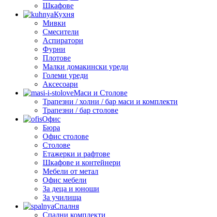
Шкафове
Кухня
Мивки
Смесители
Аспиратори
Фурни
Плотове
Малки домакински уреди
Големи уреди
Аксесоари
Маси и Столове
Трапезни / холни / бар маси и комплекти
Трапезни / бар столове
Офис
Бюра
Офис столове
Столове
Етажерки и рафтове
Шкафове и контейнери
Мебели от метал
Офис мебели
За деца и юноши
За училища
Спалня
Спални комплекти