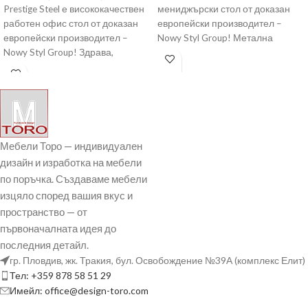
Prestige Steel е висококачествен
мениджърски стол от доказан
работен офис стол от доказан
европейски производител –
европейски производител –
Nowy Styl Group! Метална
Nowy Styl Group! Здрава,
основа с хромирано покритие.
метална основа, с хромирано
Мебели Торо — индивидуален
дизайн и изработка на мебели
по поръчка. Създаваме мебели
изцяло според вашия вкус и
пространство — от
първоначалната идея до
последния детайл.
гр. Пловдив, жк. Тракия, бул. Освобождение №39А (комплекс Елит)
Тел: +359 878 58 51 29
Имейл: office@design-toro.com