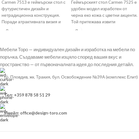
Carmen 7513 е геймърски стол с
Геймърският стол Carmen 7525 е
футуристичен дизайн и
удобен модел изработен от
нетрадиционна конструкция.
черна еко кожа с цветни акценти.
Поради атрактивната визия и
Той притежава извити
високия комфорт е
подлакътници, газов
предпочитана мебел за
Мебели Торо — индивидуален дизайн и изработка на мебели по
поръчка. Създаваме мебели изцяло според вашия вкус и
пространство — от първоначалната идея до последния детайл.
гр. Пловдив, жк. Тракия, бул. Освобождение №39А (комплекс Елит)
Тел: +359 878 58 51 29
Имейл: office@design-toro.com