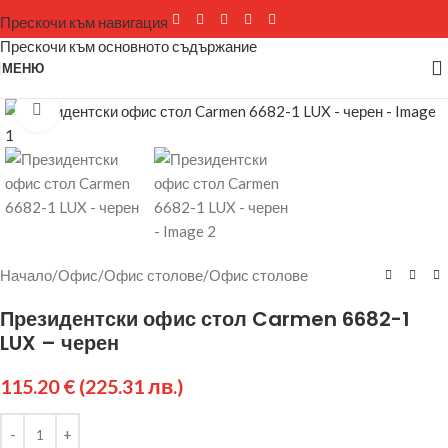
Прескочи към навигация
Прескочи към основното съдържание
МЕНЮ
Щракнете за уголемяване
Начало
/
Офис
/
Офис столове
/
Офис столове
Президентски офис стол Carmen 6682-1
LUX – черен
115.20
€
(225.31 лв.)