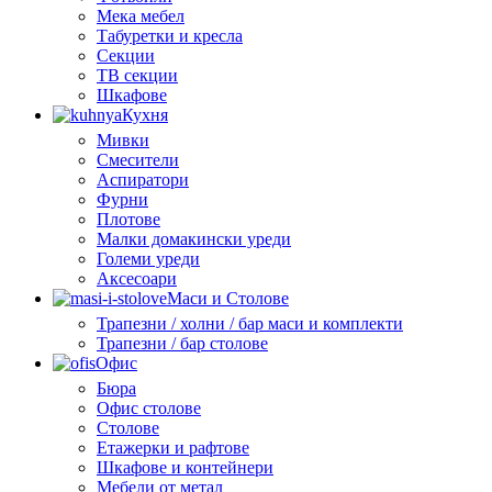
Мека мебел
Табуретки и кресла
Секции
ТВ секции
Шкафове
Кухня
Мивки
Смесители
Аспиратори
Фурни
Плотове
Малки домакински уреди
Големи уреди
Аксесоари
Маси и Столове
Трапезни / холни / бар маси и комплекти
Трапезни / бар столове
Офис
Бюра
Офис столове
Столове
Етажерки и рафтове
Шкафове и контейнери
Мебели от метал