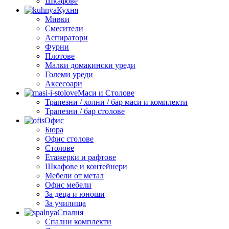
Шкафове
Кухня
Мивки
Смесители
Аспиратори
Фурни
Плотове
Малки домакински уреди
Големи уреди
Аксесоари
Маси и Столове
Трапезни / холни / бар маси и комплекти
Трапезни / бар столове
Офис
Бюра
Офис столове
Столове
Етажерки и рафтове
Шкафове и контейнери
Мебели от метал
Офис мебели
За деца и юноши
За училища
Спалня
Спални комплекти