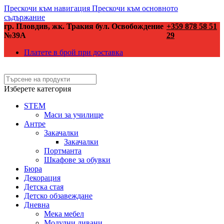
Прескочи към навигация
Прескочи към основното
съдържание
гр. Пловдив, жк. Тракия бул. Освобождение
+359 878 58 51
№39А
29
Платете в брой при доставка
Изберете категория
STEM
Маси за училище
Антре
Закачалки
Закачалки
Портманта
Шкафове за обувки
Бюра
Декорация
Детска стая
Детско обзавеждане
Дневна
Мека мебел
Модулни дивани