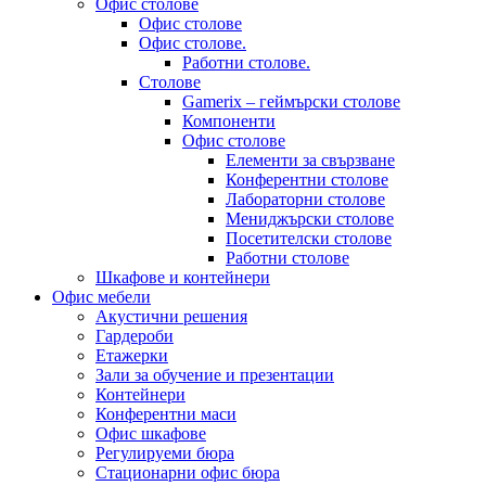
Офис столове
Офис столове
Офис столове.
Работни столове.
Столове
Gamerix – геймърски столове
Компоненти
Офис столове
Елементи за свързване
Конферентни столове
Лабораторни столове
Мениджърски столове
Посетителски столове
Работни столове
Шкафове и контейнери
Офис мебели
Акустични решения
Гардероби
Етажерки
Зали за обучение и презентации
Контейнери
Конферентни маси
Офис шкафове
Регулируеми бюра
Стационарни офис бюра