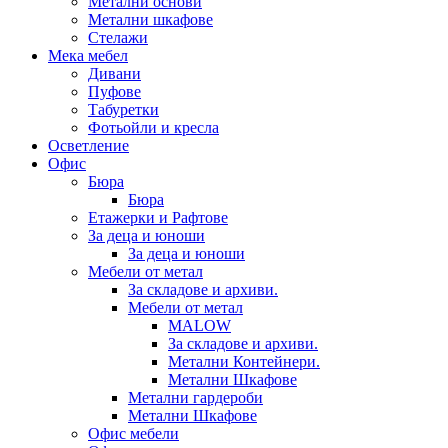
Метални основи
Метални шкафове
Стелажи
Мека мебел
Дивани
Пуфове
Табуретки
Фотьойли и кресла
Осветление
Офис
Бюра
Бюра
Етажерки и Рафтове
За деца и юноши
За деца и юноши
Мебели от метал
За складове и архиви.
Мебели от метал
MALOW
За складове и архиви.
Метални Контейнери.
Метални Шкафове
Метални гардероби
Метални Шкафове
Офис мебели