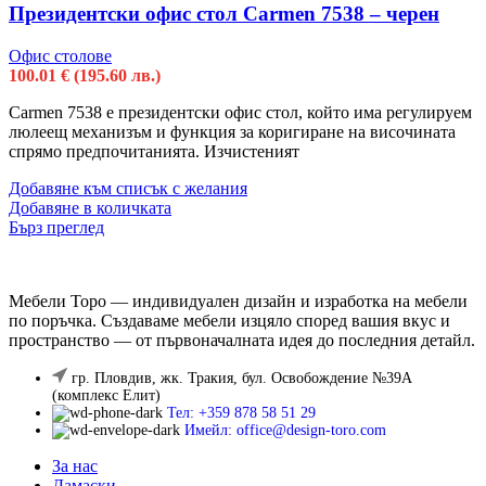
Президентски офис стол Carmen 7538 – черен
Офис столове
100.01
€
(195.60 лв.)
Carmen 7538 е президентски офис стол, който има регулируем
люлеещ механизъм и функция за коригиране на височината
спрямо предпочитанията. Изчистеният
Добавяне към списък с желания
Добавяне в количката
Бърз преглед
Мебели Торо — индивидуален дизайн и изработка на мебели
по поръчка. Създаваме мебели изцяло според вашия вкус и
пространство — от първоначалната идея до последния детайл.
гр. Пловдив, жк. Тракия, бул. Освобождение №39А
(комплекс Елит)
Тел: +359 878 58 51 29
Имейл: office@design-toro.com
За нас
Дамаски