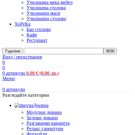
Училищна мека мебел
Училищна столова
Училищни маси
Училищни столове
ХоРеКа
Бар столове
Кафе
Ресторант
Търсене
Вход / регистрация
0
0
0
артикули
0.00
€
(0.00 лв.)
Меню
0
артикули
Разгледайте категории
Дневна
Модулни дивани
Ъглови дивани
Разгъваеми канапета
Релакс гарнитури
Фотьойли