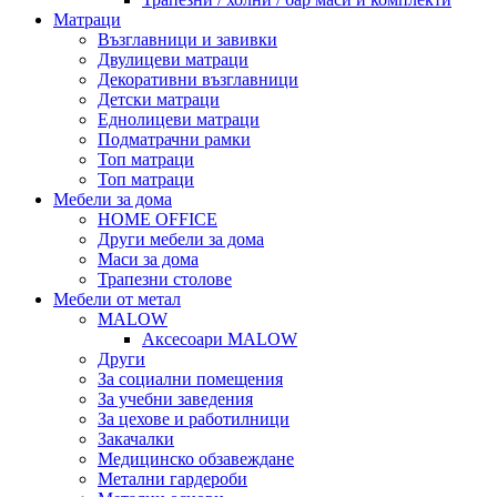
Матраци
Възглавници и завивки
Двулицеви матраци
Декоративни възглавници
Детски матраци
Еднолицеви матраци
Подматрачни рамки
Топ матраци
Топ матраци
Мебели за дома
HOME OFFICE
Други мебели за дома
Маси за дома
Трапезни столове
Мебели от метал
MALOW
Аксесоари MALOW
Други
За социални помещения
За учебни заведения
За цехове и работилници
Закачалки
Медицинско обзавеждане
Метални гардероби