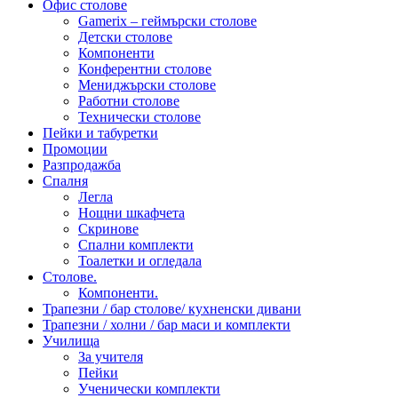
Офис столове
Gamerix – геймърски столове
Детски столове
Компоненти
Конферентни столове
Мениджърски столове
Работни столове
Технически столове
Пейки и табуретки
Промоции
Разпродажба
Спалня
Легла
Нощни шкафчета
Скринове
Спални комплекти
Тоалетки и огледала
Столове.
Компоненти.
Трапезни / бар столове/ кухненски дивани
Трапезни / холни / бар маси и комплекти
Училища
За учителя
Пейки
Ученически комплекти