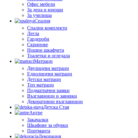
Офис мебели
За деца и юноши
За училища
Спалня
Спални комплекти
Легла
Гардероби
Скринове
Нощни шкафчета
Тоалетки и огледала
Матраци
Двулицеви матраци
Еднолицеви матраци
Детски матраци
Топ матраци
Подматрачни рамки
Възглавници и завивки
Декоративни възглавници
Детска Стая
Антре
Закачалки
Шкафове за обувки
Портманта
Декорация