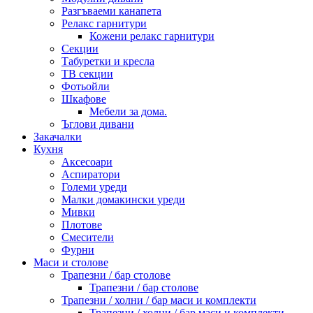
Разгъваеми канапета
Релакс гарнитури
Кожени релакс гарнитури
Секции
Табуретки и кресла
ТВ секции
Фотьойли
Шкафове
Мебели за дома.
Ъглови дивани
Закачалки
Кухня
Аксесоари
Аспиратори
Големи уреди
Малки домакински уреди
Мивки
Плотове
Смесители
Фурни
Маси и столове
Трапезни / бар столове
Трапезни / бар столове
Трапезни / холни / бар маси и комплекти
Трапезни / холни / бар маси и комплекти