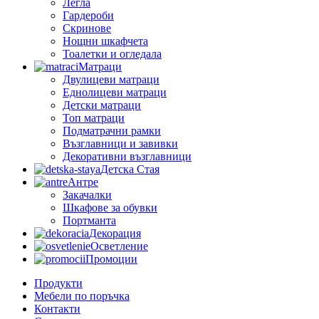
Легла
Гардероби
Скринове
Нощни шкафчета
Тоалетки и огледала
Матраци
Двулицеви матраци
Еднолицеви матраци
Детски матраци
Топ матраци
Подматрачни рамки
Възглавници и завивки
Декоративни възглавници
Детска Стая
Антре
Закачалки
Шкафове за обувки
Портманта
Декорация
Осветление
Промоции
Продукти
Мебели по поръчка
Контакти