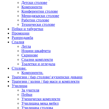
Детски столове
Компоненти
Конферентни столове
Мениджърски столове
Работни столове
Технически столове
Пейки и табуретки
Промоции
Разпродажба
Спалня
Легла
Нощни шкафчета
Скринове
Спални комплекти
Тоалетки и огледала
Столове.
Компоненти.
Трапезни / бар столове/ кухненски дивани
Трапезни / холни / бар маси и комплекти
Училища
За учителя
Пейки
Ученически комплекти
Училищна мека мебел
Училищна столова