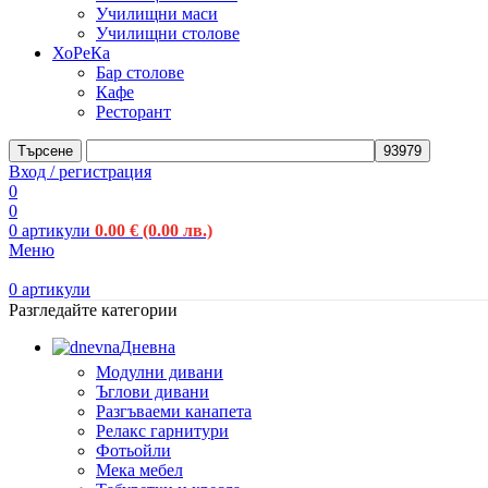
Училищни маси
Училищни столове
ХоРеКа
Бар столове
Кафе
Ресторант
Търсене
Вход / регистрация
0
0
0
артикули
0.00
€
(0.00 лв.)
Меню
0
артикули
Разгледайте категории
Дневна
Модулни дивани
Ъглови дивани
Разгъваеми канапета
Релакс гарнитури
Фотьойли
Мека мебел