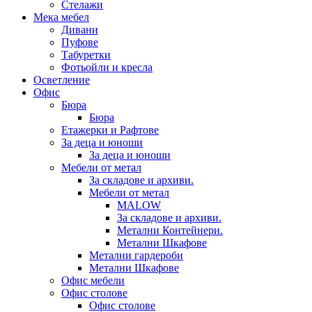
Стелажи
Мека мебел
Дивани
Пуфове
Табуретки
Фотьойли и кресла
Осветление
Офис
Бюра
Бюра
Етажерки и Рафтове
За деца и юноши
За деца и юноши
Мебели от метал
За складове и архиви.
Мебели от метал
MALOW
За складове и архиви.
Метални Контейнери.
Метални Шкафове
Метални гардероби
Метални Шкафове
Офис мебели
Офис столове
Офис столове