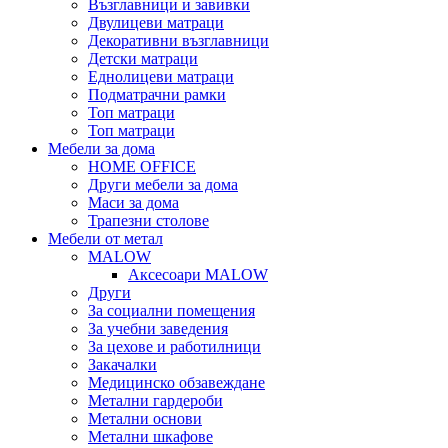
Възглавници и завивки
Двулицеви матраци
Декоративни възглавници
Детски матраци
Еднолицеви матраци
Подматрачни рамки
Топ матраци
Топ матраци
Мебели за дома
HOME OFFICE
Други мебели за дома
Маси за дома
Трапезни столове
Мебели от метал
MALOW
Аксесоари MALOW
Други
За социални помещения
За учебни заведения
За цехове и работилници
Закачалки
Медицинско обзавеждане
Метални гардероби
Метални основи
Метални шкафове