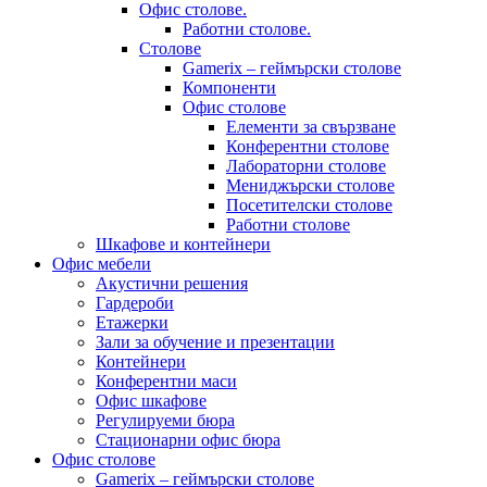
Офис столове.
Работни столове.
Столове
Gamerix – геймърски столове
Компоненти
Офис столове
Елементи за свързване
Конферентни столове
Лабораторни столове
Мениджърски столове
Посетителски столове
Работни столове
Шкафове и контейнери
Офис мебели
Акустични решения
Гардероби
Етажерки
Зали за обучение и презентации
Контейнери
Конферентни маси
Офис шкафове
Регулируеми бюра
Стационарни офис бюра
Офис столове
Gamerix – геймърски столове