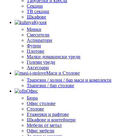
Табуретки и кресла
Секции
ТВ секции
Шкафове
Кухня
Мивки
Смесители
Аспиратори
Фурни
Плотове
Малки домакински уреди
Големи уреди
Аксесоари
Маси и Столове
Трапезни / холни / бар маси и комплекти
Трапезни / бар столове
Офис
Бюра
Офис столове
Столове
Етажерки и рафтове
Шкафове и контейнери
Мебели от метал
Офис мебели