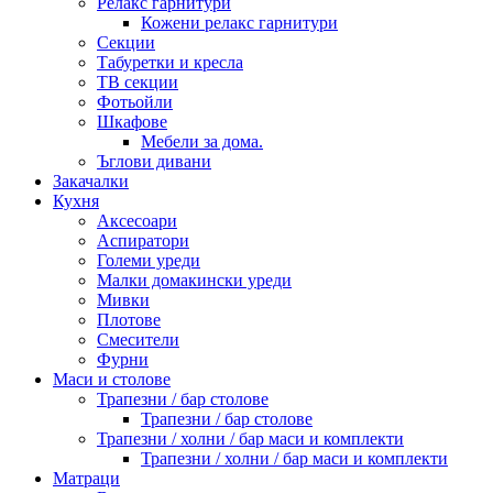
Релакс гарнитури
Кожени релакс гарнитури
Секции
Табуретки и кресла
ТВ секции
Фотьойли
Шкафове
Мебели за дома.
Ъглови дивани
Закачалки
Кухня
Аксесоари
Аспиратори
Големи уреди
Малки домакински уреди
Мивки
Плотове
Смесители
Фурни
Маси и столове
Трапезни / бар столове
Трапезни / бар столове
Трапезни / холни / бар маси и комплекти
Трапезни / холни / бар маси и комплекти
Матраци