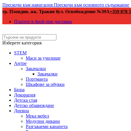
Прескочи към навигация
Прескочи към основното съдържание
гр. Пловдив, жк. Тракия бул. Освобождение №39А
+359 878 5
Платете в брой при доставка
Изберете категория
STEM
Маси за училище
Антре
Закачалки
Закачалки
Портманта
Шкафове за обувки
Бюра
Декорация
Детска стая
Детско обзавеждане
Дневна
Мека мебел
Модулни дивани
Разгъваеми канапета