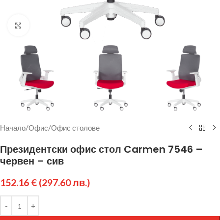
Щракнете за уголемяване
Начало
/
Офис
/
Офис столове
Президентски офис стол Carmen 7546 –
червен – сив
152.16
€
(297.60 лв.)