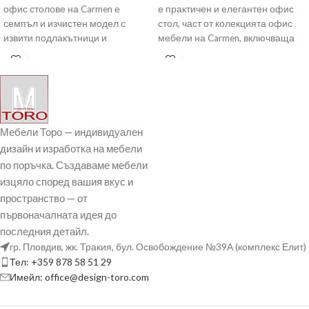
офис столове на Carmen е
е практичен и елегантен офис
семпъл и изчистен модел с
стол, част от колекцията офис
извити подлакътници и
мебели на Carmen, включваща
регулируем люлеещ
президентски столове,
Мебели Торо — индивидуален
дизайн и изработка на мебели
по поръчка. Създаваме мебели
изцяло според вашия вкус и
пространство — от
първоначалната идея до
последния детайл.
гр. Пловдив, жк. Тракия, бул. Освобождение №39А (комплекс Елит)
Тел: +359 878 58 51 29
Имейл: office@design-toro.com