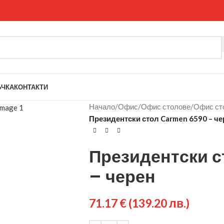
ЪЧКА
КОНТАКТИ
Начало
/
Офис
/
Офис столове
/
Офис ст
Президентски стол Carmen 6590 – че
Президентски 
– черен
71.17
€
(139.20 лв.)