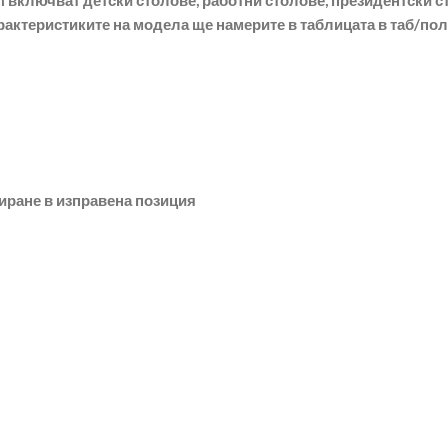
включват детски столове, работни столове, президентски ст
рактеристиките на модела ще намерите в таблицата в таб/по
сиране в изправена позиция