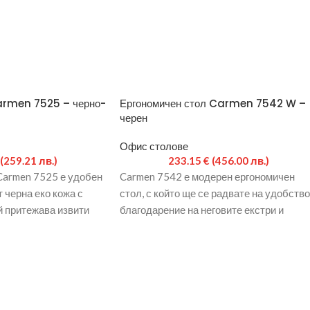
armen 7525 – черно-
Ергономичен стол Carmen 7542 W –
черен
Офис столове
(259.21 лв.)
233.15
€
(456.00 лв.)
Carmen 7525 е удобен
Carmen 7542 е модерен ергономичен
 черна еко кожа с
стол, с който ще се радвате на удобство
й притежава извити
благодарение на неговите екстри и
ов
функции. Моделът