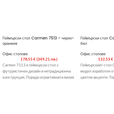
Геймърски стол Carmen 7513 – черно-
Геймърски стол C
оранжев
бял
Офис столове
Офис столове
178.55
€
(349.21 лв.)
132.53
€
Carmen 7513 е геймърски стол с
Геймърският стол 
футуристичен дизайн и нетрадиционна
модел изработен от
конструкция. Поради атрактивната визия
цветни акценти. То
и високия комфорт е предпочитана
подлакътници, газ
мебел за