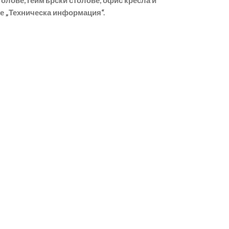
олове, геймърски столове, офис кресла и
ле „Техническа информация“.