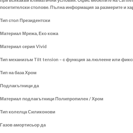
при всякакви климатични условия. Офис мебелите на Carmen 
посетителски столове. Пълна информация за размерите и ха
Тип стол Президентски
Материал Мрежа, Еко кожа
Материал серия Vivid
Тип механизъм Tilt tension – с функция за люлеене или фик
Тип на база Хром
Подлакътници да
Материал подлакътници Полипропилен / Хром
Тип колелца Силиконови
Газов амортисьор да