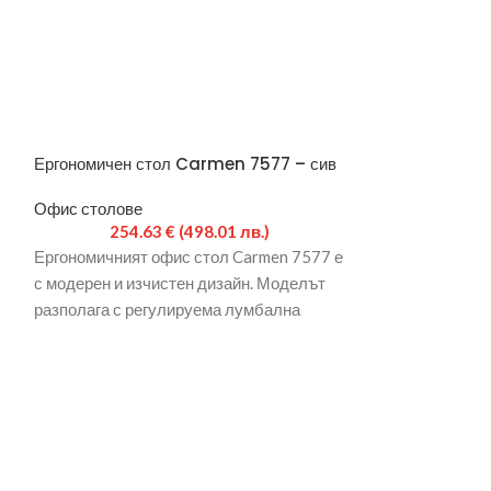
Ергономичен стол Carmen 7577 – сив
Ергономичен с
Офис столове
Офис столове
254.63
€
(498.01 лв.)
254.
Ергономичният офис стол Carmen 7577 е
Ергономичният 
с модерен и изчистен дизайн. Моделът
с модерен и изч
разполага с регулируема лумбална
разполага с ре
опора, подглавник, амортисьор за
опора, подглавн