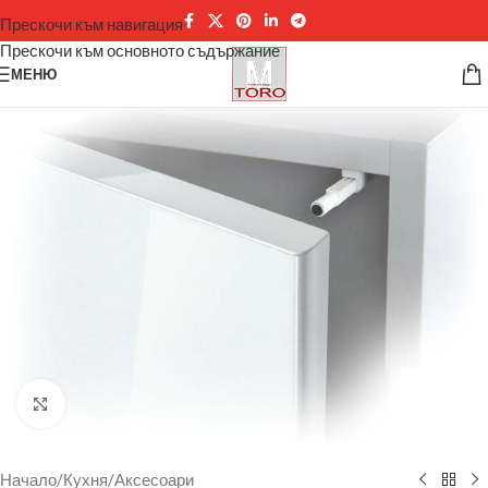
Прескочи към навигация
Прескочи към основното съдържание
МЕНЮ
Щракнете за уголемяване
Начало
/
Кухня
/
Аксесоари