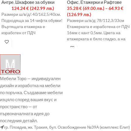
Антре
,
Шкафове за обувки
Офис
,
Етажерки и Рафтове
124.24
€
(242.99 лв.)
35.28
€
(69.00 лв.)
–
64.93
€
(126.99 лв.)
Размери ш/в/д/: 40/162,5/40см.
Подходяща за 14 чифта обувки!
Размери ш/в/д: 78/112,3/33см
Въртящата етажерка е
Етажерката е изработена от ПДЧ
изработен от ПДЧ
16мм с кант 0,5мм. Цвета на
16мм с кант: 0,5мм. Цвета на
етажерката е бяло гладко, а на
етажерката може да
е комбинация от венге,
Мебели Торо — индивидуален
дизайн и изработка на мебели
по поръчка. Създаваме мебели
изцяло според вашия вкус и
пространство — от
първоначалната идея до
последния детайл.
гр. Пловдив, жк. Тракия, бул. Освобождение №39А (комплекс Елит)