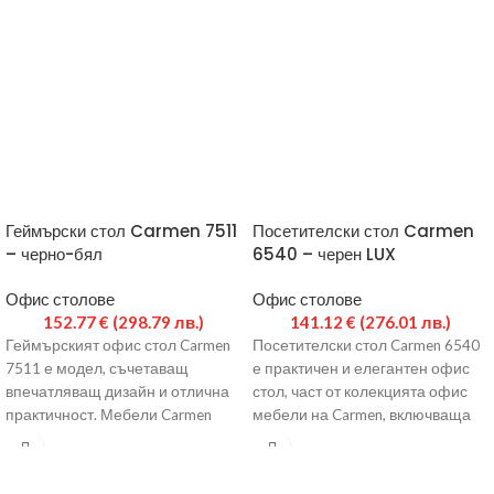
Геймърски стол Carmen 7511
Посетителски стол Carmen
– черно-бял
6540 – черен LUX
Офис столове
Офис столове
152.77
€
(298.79 лв.)
141.12
€
(276.01 лв.)
Геймърският офис стол Carmen
Посетителски стол Carmen 6540
7511 е модел, съчетаващ
е практичен и елегантен офис
впечатляващ дизайн и отлична
стол, част от колекцията офис
практичност. Мебели Carmen
мебели на Carmen, включваща
предлагат богат избор от офис
президентски столове,