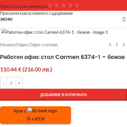
Прескочи към навигация
Прескочи към основното съдържание
МЕНЮ
Щракнете за уголемяване
Начало
/
Офис
/
Офис столове
Работен офис стол Carmen 6374-1 – бежов
110.44
€
(216.00 лв.)
ДОБАВЯНЕ В КОЛИЧКАТА
Купи с
13 x €5.19