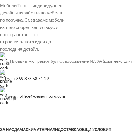
Мебели Торо — индивидуален
дизайн и изработка на мебели
по поръчка. Създаваме мебели
изцяло според вашия вкус и
пространство — от
първоначалната идея до
последния детайл.
гр. Пловдив, жк. Тракия, бул. Освобождение №39А (комплекс Елит)
Тел: +359 878 58 51 29
Имейл: office@design-toro.com
ЗА НАС
ДАМАСКИ
МАТЕРИАЛИ
ДОСТАВКА
ОБЩИ УСЛОВИЯ