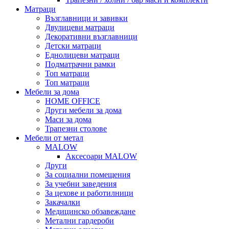
Матраци
Възглавници и завивки
Двулицеви матраци
Декоративни възглавници
Детски матраци
Еднолицеви матраци
Подматрачни рамки
Топ матраци
Топ матраци
Мебели за дома
HOME OFFICE
Други мебели за дома
Маси за дома
Трапезни столове
Мебели от метал
MALOW
Аксесоари MALOW
Други
За социални помещения
За учебни заведения
За цехове и работилници
Закачалки
Медицинско обзавеждане
Метални гардероби