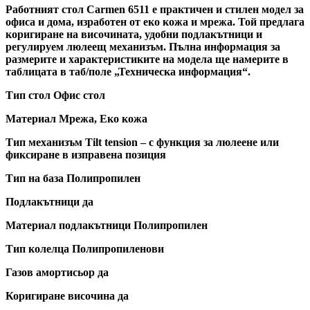
Работният стол Carmen 6511 e практичен и стилен модел за
офиса и дома, изработен от еко кожа и мрежа. Той предлага
коригиране на височината, удобни подлакътници и
регулируем люлеещ механизъм. Пълна информация за
размерите и характеристиките на модела ще намерите в
таблицата в таб/поле „Техническа информация“.
Тип стол Офис стол
Материал Мрежа, Еко кожа
Тип механизъм Tilt tension – с функция за люлеене или
фиксиране в изправена позиция
Тип на база Полипропилен
Подлакътници да
Материал подлакътници Полипропилен
Тип колелца Полипропиленови
Газов амортисьор да
Коригиране височина да