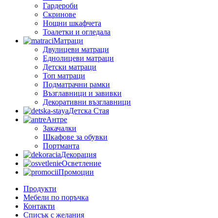
Гардероби
Скринове
Нощни шкафчета
Тоалетки и огледала
Матраци
Двулицеви матраци
Еднолицеви матраци
Детски матраци
Топ матраци
Подматрачни рамки
Възглавници и завивки
Декоративни възглавници
Детска Стая
Антре
Закачалки
Шкафове за обувки
Портманта
Декорация
Осветление
Промоции
Продукти
Мебели по поръчка
Контакти
Списък с желания