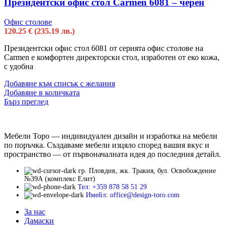
Президентски офис стол Carmen 6081 – черен
Офис столове
120.25
€
(235.19 лв.)
Президентски офис стол 6081 от серията офис столове на
Carmen е комфортен директорски стол, изработен от еко кожа,
с удобна
Добавяне към списък с желания
Добавяне в количката
Бърз преглед
Мебели Торо — индивидуален дизайн и изработка на мебели
по поръчка. Създаваме мебели изцяло според вашия вкус и
пространство — от първоначалната идея до последния детайл.
гр. Пловдив, жк. Тракия, бул. Освобождение
№39А (комплекс Елит)
Тел: +359 878 58 51 29
Имейл: office@design-toro.com
За нас
Дамаски