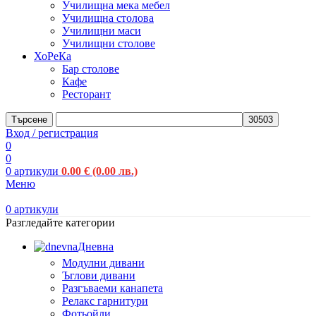
Училищна мека мебел
Училищна столова
Училищни маси
Училищни столове
ХоРеКа
Бар столове
Кафе
Ресторант
Търсене
Вход / регистрация
0
0
0
артикули
0.00
€
(0.00 лв.)
Меню
0
артикули
Разгледайте категории
Дневна
Модулни дивани
Ъглови дивани
Разгъваеми канапета
Релакс гарнитури
Фотьойли