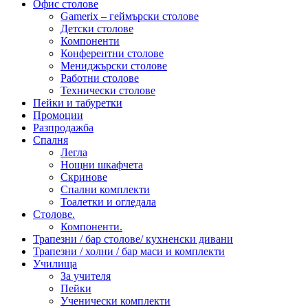
Офис столове
Gamerix – геймърски столове
Детски столове
Компоненти
Конферентни столове
Мениджърски столове
Работни столове
Технически столове
Пейки и табуретки
Промоции
Разпродажба
Спалня
Легла
Нощни шкафчета
Скринове
Спални комплекти
Тоалетки и огледала
Столове.
Компоненти.
Трапезни / бар столове/ кухненски дивани
Трапезни / холни / бар маси и комплекти
Училища
За учителя
Пейки
Ученически комплекти