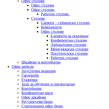
Офис столове
Офис столове
Офис столове.
Работни столове.
Столове
Gamerix – геймърски столове
Компоненти
Офис столове
Елементи за свързване
Конферентни столове
Лабораторни столове
Мениджърски столове
Посетителски столове
Работни столове
Шкафове и контейнери
Офис мебели
Акустични решения
Гардероби
Етажерки
Зали за обучение и презентации
Контейнери
Конферентни маси
Офис шкафове
Регулируеми бюра
Стационарни офис бюра