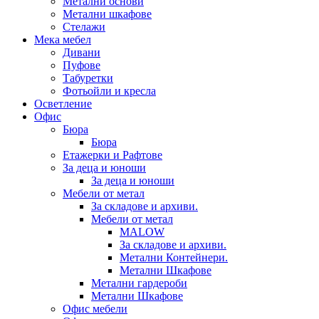
Метални основи
Метални шкафове
Стелажи
Мека мебел
Дивани
Пуфове
Табуретки
Фотьойли и кресла
Осветление
Офис
Бюра
Бюра
Етажерки и Рафтове
За деца и юноши
За деца и юноши
Мебели от метал
За складове и архиви.
Мебели от метал
MALOW
За складове и архиви.
Метални Контейнери.
Метални Шкафове
Метални гардероби
Метални Шкафове
Офис мебели