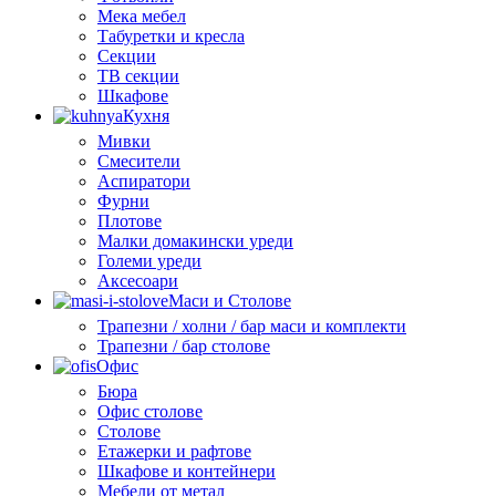
Мека мебел
Табуретки и кресла
Секции
ТВ секции
Шкафове
Кухня
Мивки
Смесители
Аспиратори
Фурни
Плотове
Малки домакински уреди
Големи уреди
Аксесоари
Маси и Столове
Трапезни / холни / бар маси и комплекти
Трапезни / бар столове
Офис
Бюра
Офис столове
Столове
Етажерки и рафтове
Шкафове и контейнери
Мебели от метал