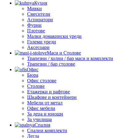
Кухня
Мивки
Смесители
Аспиратори
Фурни
Плотове
Малки домакински уреди
Големи уреди
Аксесоари
Маси и Столове
Трапезни / холни / бар маси и комплекти
Трапезни / бар столове
Офис
Бюра
Офис столове
Столове
Етажерки и рафтове
Шкафове и контейнери
Мебели от метал
Офис мебели
За деца и юноши
За училища
Спалня
Спални комплекти
Легла