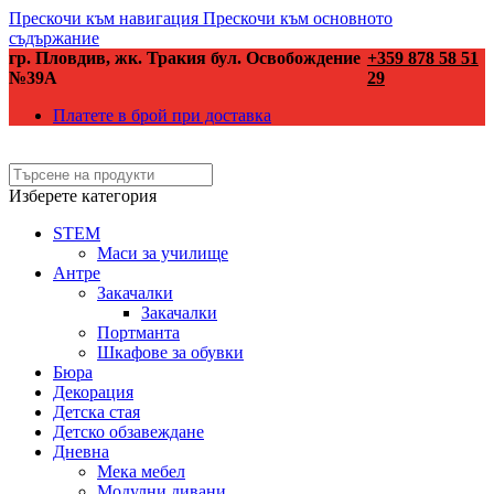
Прескочи към навигация
Прескочи към основното
съдържание
гр. Пловдив, жк. Тракия бул. Освобождение
+359 878 58 51
№39А
29
Платете в брой при доставка
Изберете категория
STEM
Маси за училище
Антре
Закачалки
Закачалки
Портманта
Шкафове за обувки
Бюра
Декорация
Детска стая
Детско обзавеждане
Дневна
Мека мебел
Модулни дивани