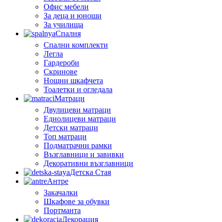
Офис мебели
За деца и юноши
За училища
Спалня
Спални комплекти
Легла
Гардероби
Скринове
Нощни шкафчета
Тоалетки и огледала
Матраци
Двулицеви матраци
Еднолицеви матраци
Детски матраци
Топ матраци
Подматрачни рамки
Възглавници и завивки
Декоративни възглавници
Детска Стая
Антре
Закачалки
Шкафове за обувки
Портманта
Декорация