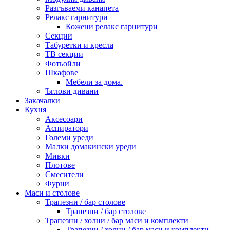
Разгъваеми канапета
Релакс гарнитури
Кожени релакс гарнитури
Секции
Табуретки и кресла
ТВ секции
Фотьойли
Шкафове
Мебели за дома.
Ъглови дивани
Закачалки
Кухня
Аксесоари
Аспиратори
Големи уреди
Малки домакински уреди
Мивки
Плотове
Смесители
Фурни
Маси и столове
Трапезни / бар столове
Трапезни / бар столове
Трапезни / холни / бар маси и комплекти
Трапезни / холни / бар маси и комплекти