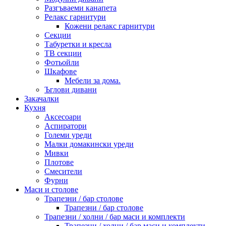
Разгъваеми канапета
Релакс гарнитури
Кожени релакс гарнитури
Секции
Табуретки и кресла
ТВ секции
Фотьойли
Шкафове
Мебели за дома.
Ъглови дивани
Закачалки
Кухня
Аксесоари
Аспиратори
Големи уреди
Малки домакински уреди
Мивки
Плотове
Смесители
Фурни
Маси и столове
Трапезни / бар столове
Трапезни / бар столове
Трапезни / холни / бар маси и комплекти
Трапезни / холни / бар маси и комплекти