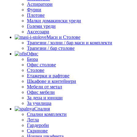
Аспиратори
Фурни
Плотове
Малки домакински уреди
Големи уреди
Аксесоари
Маси и Столове
Трапезни / холни / бар маси и комплекти
Трапезни / бар столове
Офис
Бюра
Офис столове
Столове
Етажерки и рафтове
Шкафове и контейнери
Мебели от метал
Офис мебели
За деца и юноши
За училища
Спалня
Спални комплекти
Легла
Гардероби
Скринове
Нощни шкафчета