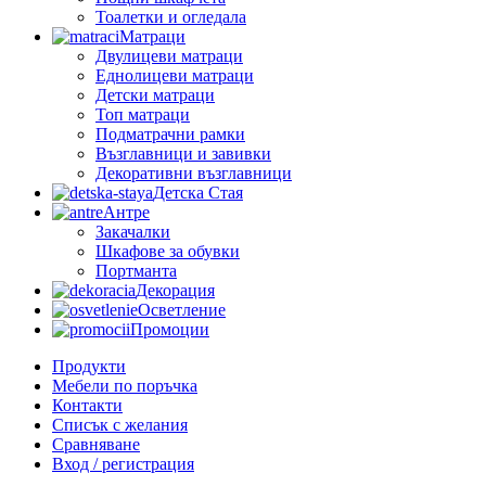
Тоалетки и огледала
Матраци
Двулицеви матраци
Еднолицеви матраци
Детски матраци
Топ матраци
Подматрачни рамки
Възглавници и завивки
Декоративни възглавници
Детска Стая
Антре
Закачалки
Шкафове за обувки
Портманта
Декорация
Осветление
Промоции
Продукти
Мебели по поръчка
Контакти
Списък с желания
Сравняване
Вход / регистрация