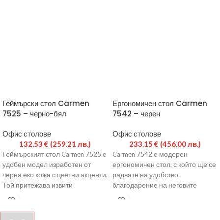
Геймърски стол Carmen
Ергономичен стол Carmen
7525 – черно-бял
7542 – черен
Офис столове
Офис столове
132.53
€
(259.21 лв.)
233.15
€
(456.00 лв.)
Геймърският стол Carmen 7525 е
Carmen 7542 е модерен
удобен модел изработен от
ергономичен стол, с който ще се
черна еко кожа с цветни акценти.
радвате на удобство
Той притежава извити
благодарение на неговите
подлакътници, газов
екстри и функции. Моделът