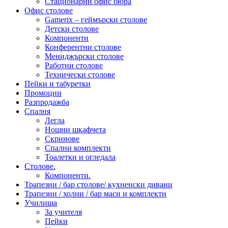
Стационарни офис бюра
Офис столове
Gamerix – геймърски столове
Детски столове
Компоненти
Конферентни столове
Мениджърски столове
Работни столове
Технически столове
Пейки и табуретки
Промоции
Разпродажба
Спалня
Легла
Нощни шкафчета
Скринове
Спални комплекти
Тоалетки и огледала
Столове.
Компоненти.
Трапезни / бар столове/ кухненски дивани
Трапезни / холни / бар маси и комплекти
Училища
За учителя
Пейки