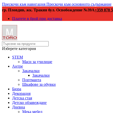
Прескочи към навигация
Прескочи към основното съдържание
гр. Пловдив, жк. Тракия бул. Освобождение №39А
+359 878 5
Платете в брой при доставка
Изберете категория
STEM
Маси за училище
Антре
Закачалки
Закачалки
Портманта
Шкафове за обувки
Бюра
Декорация
Детска стая
Детско обзавеждане
Дневна
Мека мебел