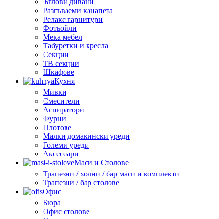
Ъглови дивани
Разгъваеми канапета
Релакс гарнитури
Фотьойли
Мека мебел
Табуретки и кресла
Секции
ТВ секции
Шкафове
Кухня
Мивки
Смесители
Аспиратори
Фурни
Плотове
Малки домакински уреди
Големи уреди
Аксесоари
Маси и Столове
Трапезни / холни / бар маси и комплекти
Трапезни / бар столове
Офис
Бюра
Офис столове