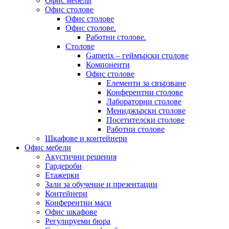
Офис мебели
Офис столове
Офис столове
Офис столове.
Работни столове.
Столове
Gamerix – геймърски столове
Компоненти
Офис столове
Елементи за свързване
Конферентни столове
Лабораторни столове
Мениджърски столове
Посетителски столове
Работни столове
Шкафове и контейнери
Офис мебели
Акустични решения
Гардероби
Етажерки
Зали за обучение и презентации
Контейнери
Конферентни маси
Офис шкафове
Регулируеми бюра