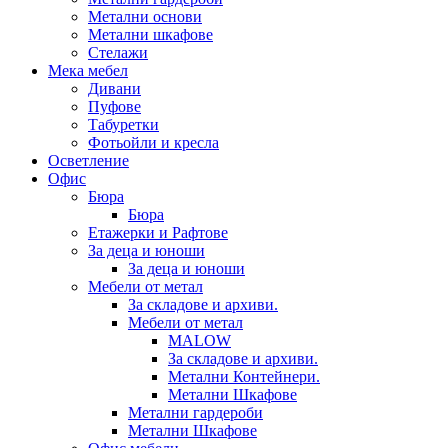
Метални основи
Метални шкафове
Стелажи
Мека мебел
Дивани
Пуфове
Табуретки
Фотьойли и кресла
Осветление
Офис
Бюра
Бюра
Етажерки и Рафтове
За деца и юноши
За деца и юноши
Мебели от метал
За складове и архиви.
Мебели от метал
MALOW
За складове и архиви.
Метални Контейнери.
Метални Шкафове
Метални гардероби
Метални Шкафове