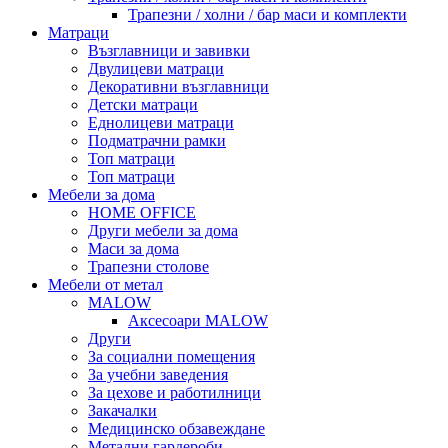
Трапезни / холни / бар маси и комплекти
Матраци
Възглавници и завивки
Двулицеви матраци
Декоративни възглавници
Детски матраци
Еднолицеви матраци
Подматрачни рамки
Топ матраци
Топ матраци
Мебели за дома
HOME OFFICE
Други мебели за дома
Маси за дома
Трапезни столове
Мебели от метал
MALOW
Аксесоари MALOW
Други
За социални помещения
За учебни заведения
За цехове и работилници
Закачалки
Медицинско обзавеждане
Метални гардероби