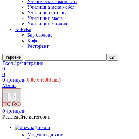
Ученически комплекти
Училищна мека мебел
Училищна столова
Училищни маси
Училищни столове
ХоРеКа
Бар столове
Кафе
Ресторант
Търсене
Вход / регистрация
0
0
0
артикули
0.00
€
(0.00 лв.)
Меню
0
артикули
Разгледайте категории
Дневна
Модулни дивани