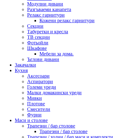
Модулни дивани
Разгъваеми канапета
Релакс гарнитури
Кожени релакс гарнитури
Секции
Табуретки и кресла
ТВ секции
Фотьойли
Шкафове
Мебели за дома.
Ъглови дивани
Закачалки
Кухня
Аксесоари
Аспиратори
Големи уреди
Малки домакински уреди
Мивки
Плотове
Смесители
Фурни
Маси и столове
Трапезни / бар столове
Трапезни / бар столове
Трапезни / холни / бар маси и комплекти