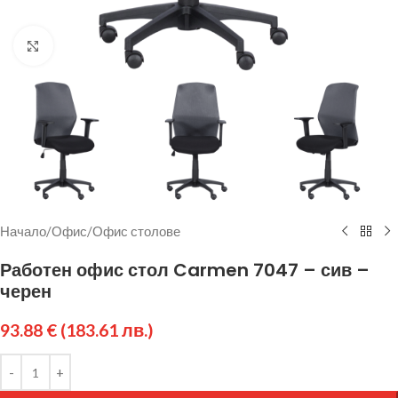
Щракнете за уголемяване
Начало
/
Офис
/
Офис столове
Работен офис стол Carmen 7047 – сив –
черен
93.88
€
(183.61 лв.)