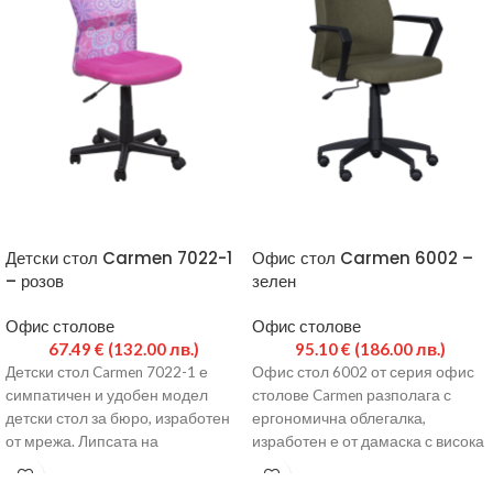
Детски стол Carmen 7022-1
Офис стол Carmen 6002 –
– розов
зелен
Офис столове
Офис столове
67.49
€
(132.00 лв.)
95.10
€
(186.00 лв.)
Детски стол Carmen 7022-1 е
Офис стол 6002 от серия офис
симпатичен и удобен модел
столове Carmen разполага с
детски стол за бюро, изработен
ергономична облегалка,
от мрежа. Липсата на
изработен е от дамаска с висока
подлакътници го
степен на