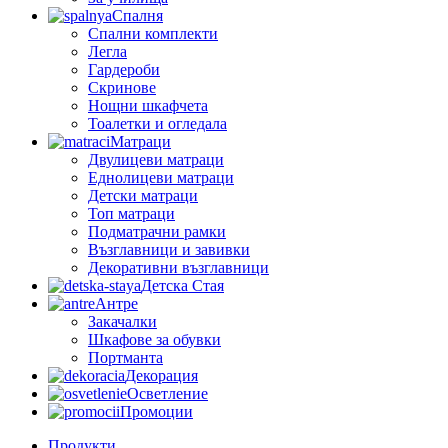
Спалня
Спални комплекти
Легла
Гардероби
Скринове
Нощни шкафчета
Тоалетки и огледала
Матраци
Двулицеви матраци
Еднолицеви матраци
Детски матраци
Топ матраци
Подматрачни рамки
Възглавници и завивки
Декоративни възглавници
Детска Стая
Антре
Закачалки
Шкафове за обувки
Портманта
Декорация
Осветление
Промоции
Продукти