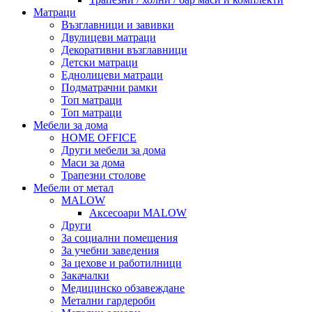
Матраци
Възглавници и завивки
Двулицеви матраци
Декоративни възглавници
Детски матраци
Еднолицеви матраци
Подматрачни рамки
Топ матраци
Топ матраци
Мебели за дома
HOME OFFICE
Други мебели за дома
Маси за дома
Трапезни столове
Мебели от метал
MALOW
Аксесоари MALOW
Други
За социални помещения
За учебни заведения
За цехове и работилници
Закачалки
Медицинско обзавеждане
Метални гардероби