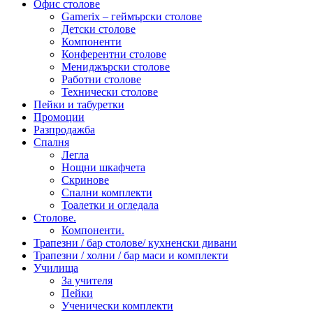
Офис столове
Gamerix – геймърски столове
Детски столове
Компоненти
Конферентни столове
Мениджърски столове
Работни столове
Технически столове
Пейки и табуретки
Промоции
Разпродажба
Спалня
Легла
Нощни шкафчета
Скринове
Спални комплекти
Тоалетки и огледала
Столове.
Компоненти.
Трапезни / бар столове/ кухненски дивани
Трапезни / холни / бар маси и комплекти
Училища
За учителя
Пейки
Ученически комплекти