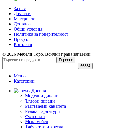
За нас
Дамаски
Материали
Доставка
Общи условия
Политика за поверителност
Профил
Контакти
© 2026 Мебели Торо. Всички права запазени.
Търсене
Меню
Категории
Дневна
Модулни дивани
Ъглови дивани
Разгъваеми канапета
Релакс гарнитури
Фотьойли
Мека мебел
Табуретки и кресла