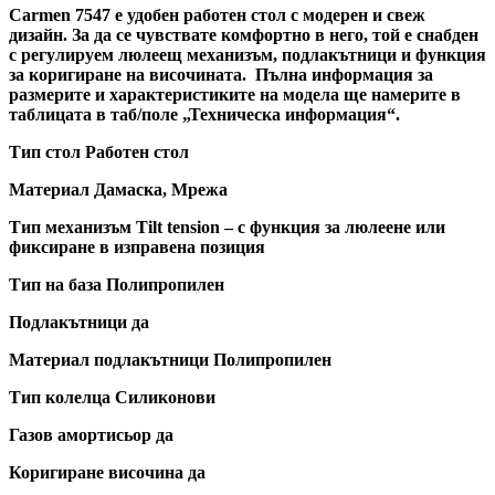
Carmen 7547 е удобен работен стол с модерен и свеж
дизайн. За да се чувствате комфортно в него, той е снабден
с регулируем люлеещ механизъм, подлакътници и функция
за коригиране на височината. Пълна информация за
размерите и характеристиките на модела ще намерите в
таблицата в таб/поле „Техническа информация“.
Тип стол Работен стол
Материал Дамаска, Мрежа
Тип механизъм Tilt tension – с функция за люлеене или
фиксиране в изправена позиция
Тип на база Полипропилен
Подлакътници да
Материал подлакътници Полипропилен
Тип колелца Силиконови
Газов амортисьор да
Коригиране височина да