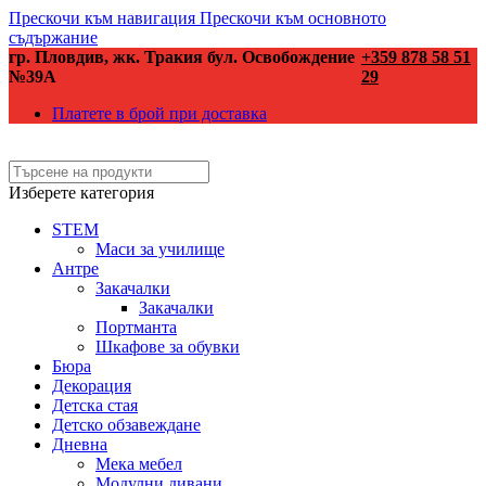
Прескочи към навигация
Прескочи към основното
съдържание
гр. Пловдив, жк. Тракия бул. Освобождение
+359 878 58 51
№39А
29
Платете в брой при доставка
Изберете категория
STEM
Маси за училище
Антре
Закачалки
Закачалки
Портманта
Шкафове за обувки
Бюра
Декорация
Детска стая
Детско обзавеждане
Дневна
Мека мебел
Модулни дивани