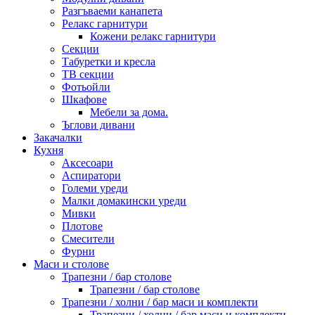
Разгъваеми канапета
Релакс гарнитури
Кожени релакс гарнитури
Секции
Табуретки и кресла
ТВ секции
Фотьойли
Шкафове
Мебели за дома.
Ъглови дивани
Закачалки
Кухня
Аксесоари
Аспиратори
Големи уреди
Малки домакински уреди
Мивки
Плотове
Смесители
Фурни
Маси и столове
Трапезни / бар столове
Трапезни / бар столове
Трапезни / холни / бар маси и комплекти
Трапезни / холни / бар маси и комплекти