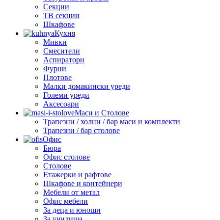
Секции
ТВ секции
Шкафове
Кухня
Мивки
Смесители
Аспиратори
Фурни
Плотове
Малки домакински уреди
Големи уреди
Аксесоари
Маси и Столове
Трапезни / холни / бар маси и комплекти
Трапезни / бар столове
Офис
Бюра
Офис столове
Столове
Етажерки и рафтове
Шкафове и контейнери
Мебели от метал
Офис мебели
За деца и юноши
За училища