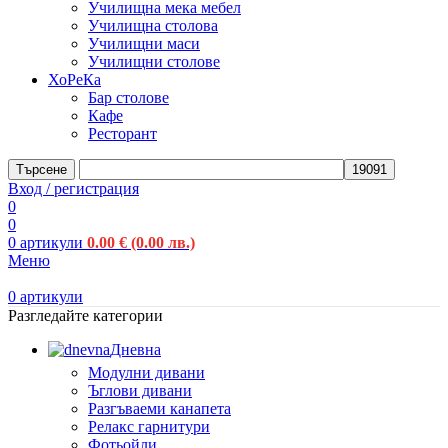
Училищна мека мебел
Училищна столова
Училищни маси
Училищни столове
ХоРеКа
Бар столове
Кафе
Ресторант
Търсене
Вход / регистрация
0
0
0
артикули
0.00
€
(0.00 лв.)
Меню
0
артикули
Разгледайте категории
Дневна
Модулни дивани
Ъглови дивани
Разгъваеми канапета
Релакс гарнитури
Фотьойли