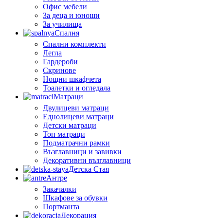
Офис мебели
За деца и юноши
За училища
Спалня
Спални комплекти
Легла
Гардероби
Скринове
Нощни шкафчета
Тоалетки и огледала
Матраци
Двулицеви матраци
Еднолицеви матраци
Детски матраци
Топ матраци
Подматрачни рамки
Възглавници и завивки
Декоративни възглавници
Детска Стая
Антре
Закачалки
Шкафове за обувки
Портманта
Декорация