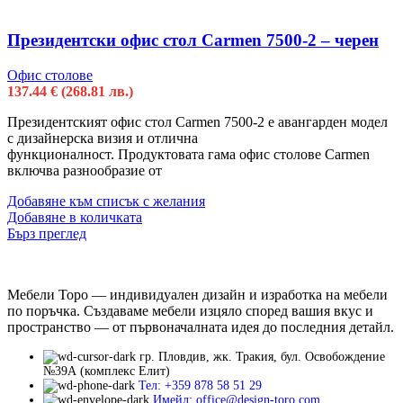
Президентски офис стол Carmen 7500-2 – черен
Офис столове
137.44
€
(268.81 лв.)
Президентският офис стол Carmen 7500-2 е авангарден модел
с дизайнерска визия и отлична
функционалност. Продуктовата гама офис столове Carmen
включва разнообразие от
Добавяне към списък с желания
Добавяне в количката
Бърз преглед
Мебели Торо — индивидуален дизайн и изработка на мебели
по поръчка. Създаваме мебели изцяло според вашия вкус и
пространство — от първоначалната идея до последния детайл.
гр. Пловдив, жк. Тракия, бул. Освобождение
№39А (комплекс Елит)
Тел: +359 878 58 51 29
Имейл: office@design-toro.com