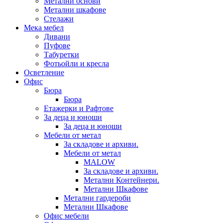
Метални основи
Метални шкафове
Стелажи
Мека мебел
Дивани
Пуфове
Табуретки
Фотьойли и кресла
Осветление
Офис
Бюра
Бюра
Етажерки и Рафтове
За деца и юноши
За деца и юноши
Мебели от метал
За складове и архиви.
Мебели от метал
MALOW
За складове и архиви.
Метални Контейнери.
Метални Шкафове
Метални гардероби
Метални Шкафове
Офис мебели