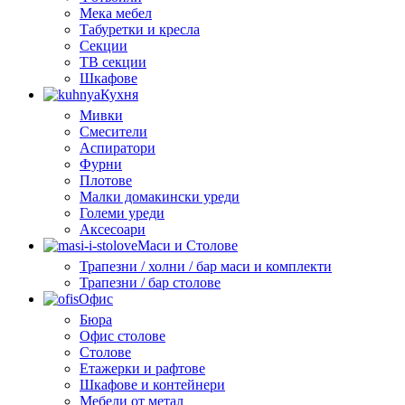
Мека мебел
Табуретки и кресла
Секции
ТВ секции
Шкафове
Кухня
Мивки
Смесители
Аспиратори
Фурни
Плотове
Малки домакински уреди
Големи уреди
Аксесоари
Маси и Столове
Трапезни / холни / бар маси и комплекти
Трапезни / бар столове
Офис
Бюра
Офис столове
Столове
Етажерки и рафтове
Шкафове и контейнери
Мебели от метал