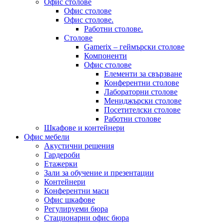
Офис столове
Офис столове
Офис столове.
Работни столове.
Столове
Gamerix – геймърски столове
Компоненти
Офис столове
Елементи за свързване
Конферентни столове
Лабораторни столове
Мениджърски столове
Посетителски столове
Работни столове
Шкафове и контейнери
Офис мебели
Акустични решения
Гардероби
Етажерки
Зали за обучение и презентации
Контейнери
Конферентни маси
Офис шкафове
Регулируеми бюра
Стационарни офис бюра