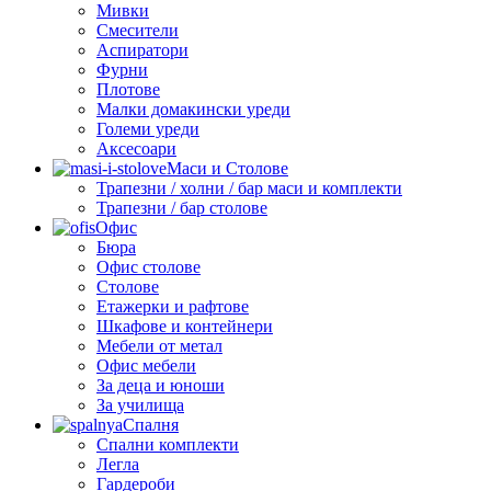
Мивки
Смесители
Аспиратори
Фурни
Плотове
Малки домакински уреди
Големи уреди
Аксесоари
Маси и Столове
Трапезни / холни / бар маси и комплекти
Трапезни / бар столове
Офис
Бюра
Офис столове
Столове
Етажерки и рафтове
Шкафове и контейнери
Мебели от метал
Офис мебели
За деца и юноши
За училища
Спалня
Спални комплекти
Легла
Гардероби