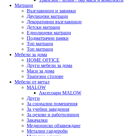
Матраци
Възглавници и завивки
Двулицеви матраци
Декоративни възглавници
Детски матраци
Еднолицеви матраци
Подматрачни рамки
Топ матраци
Топ матраци
Мебели за дома
HOME OFFICE
Други мебели за дома
Маси за дома
Трапезни столове
Мебели от метал
MALOW
Аксесоари MALOW
Други
За социални помещения
За учебни заведения
За цехове и работилници
Закачалки
Медицинско обзавеждане
Метални гардероби