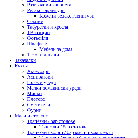
Разгъваеми канапета
Релакс гарнитури
Кожени релакс гарнитури
Секции
Табуретки и кресла
ТВ секции
Фотьойли
Шкафове
Мебели за дома.
Ъглови дивани
Закачалки
Кухня
Аксесоари
Аспиратори
Големи уреди
Малки домакински уреди
Мивки
Плотове
Смесители
Фурни
Маси и столове
Трапезни / бар столове
Трапезни / бар столове
Трапезни / холни / бар маси и комплекти
Трапезни / холни / бар маси и комплекти