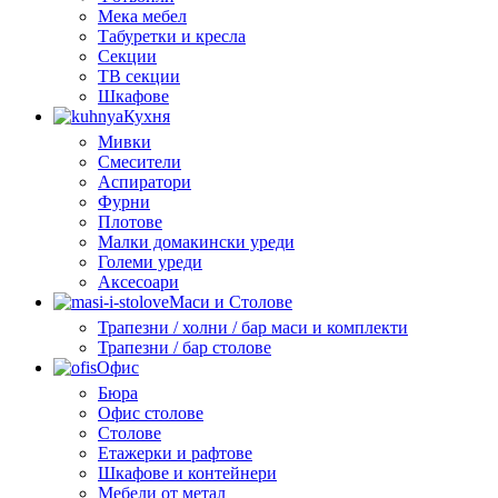
Мека мебел
Табуретки и кресла
Секции
ТВ секции
Шкафове
Кухня
Мивки
Смесители
Аспиратори
Фурни
Плотове
Малки домакински уреди
Големи уреди
Аксесоари
Маси и Столове
Трапезни / холни / бар маси и комплекти
Трапезни / бар столове
Офис
Бюра
Офис столове
Столове
Етажерки и рафтове
Шкафове и контейнери
Мебели от метал