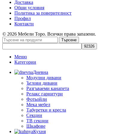
Доставка
Общи условия
Политика за поверителност
Профил
Контакти
© 2026 Мебели Торо. Всички права запазени.
Търсене
Меню
Категории
Дневна
Модулни дивани
Ъглови дивани
Разгъваеми канапета
Релакс гарнитури
Фотьойли
Мека мебел
Табуретки и кресла
Секции
ТВ секции
Шкафове
Кухня