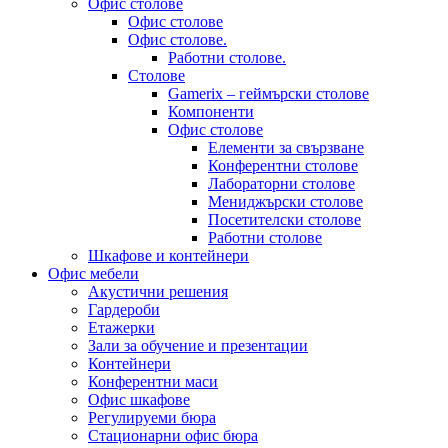
Офис столове
Офис столове
Офис столове.
Работни столове.
Столове
Gamerix – геймърски столове
Компоненти
Офис столове
Елементи за свързване
Конферентни столове
Лабораторни столове
Мениджърски столове
Посетителски столове
Работни столове
Шкафове и контейнери
Офис мебели
Акустични решения
Гардероби
Етажерки
Зали за обучение и презентации
Контейнери
Конферентни маси
Офис шкафове
Регулируеми бюра
Стационарни офис бюра