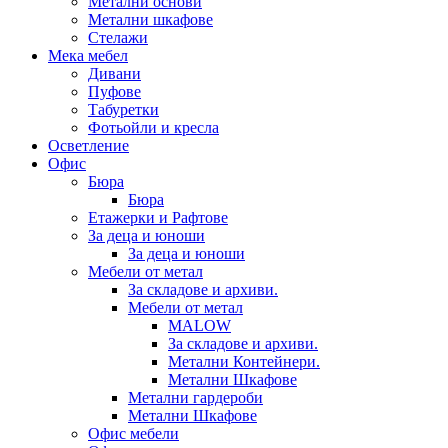
Метални основи
Метални шкафове
Стелажи
Мека мебел
Дивани
Пуфове
Табуретки
Фотьойли и кресла
Осветление
Офис
Бюра
Бюра
Етажерки и Рафтове
За деца и юноши
За деца и юноши
Мебели от метал
За складове и архиви.
Мебели от метал
MALOW
За складове и архиви.
Метални Контейнери.
Метални Шкафове
Метални гардероби
Метални Шкафове
Офис мебели