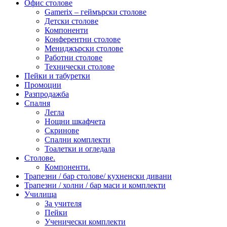
Офис столове
Gamerix – геймърски столове
Детски столове
Компоненти
Конферентни столове
Мениджърски столове
Работни столове
Технически столове
Пейки и табуретки
Промоции
Разпродажба
Спалня
Легла
Нощни шкафчета
Скринове
Спални комплекти
Тоалетки и огледала
Столове.
Компоненти.
Трапезни / бар столове/ кухненски дивани
Трапезни / холни / бар маси и комплекти
Училища
За учителя
Пейки
Ученически комплекти