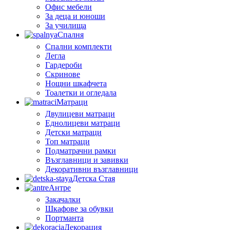
Офис мебели
За деца и юноши
За училища
Спалня
Спални комплекти
Легла
Гардероби
Скринове
Нощни шкафчета
Тоалетки и огледала
Матраци
Двулицеви матраци
Еднолицеви матраци
Детски матраци
Топ матраци
Подматрачни рамки
Възглавници и завивки
Декоративни възглавници
Детска Стая
Антре
Закачалки
Шкафове за обувки
Портманта
Декорация