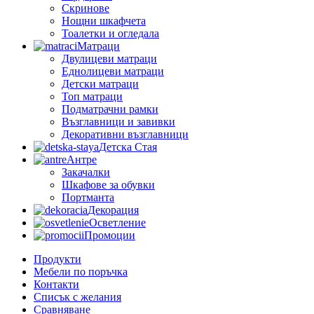
Скринове
Нощни шкафчета
Тоалетки и огледала
Матраци
Двулицеви матраци
Еднолицеви матраци
Детски матраци
Топ матраци
Подматрачни рамки
Възглавници и завивки
Декоративни възглавници
Детска Стая
Антре
Закачалки
Шкафове за обувки
Портманта
Декорация
Осветление
Промоции
Продукти
Мебели по поръчка
Контакти
Списък с желания
Сравняване