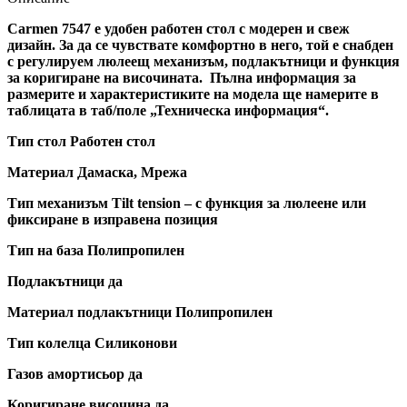
Carmen 7547 е удобен работен стол с модерен и свеж
дизайн. За да се чувствате комфортно в него, той е снабден
с регулируем люлеещ механизъм, подлакътници и функция
за коригиране на височината. Пълна информация за
размерите и характеристиките на модела ще намерите в
таблицата в таб/поле „Техническа информация“.
Тип стол Работен стол
Материал Дамаска, Мрежа
Тип механизъм Tilt tension – с функция за люлеене или
фиксиране в изправена позиция
Тип на база Полипропилен
Подлакътници да
Материал подлакътници Полипропилен
Тип колелца Силиконови
Газов амортисьор да
Коригиране височина да