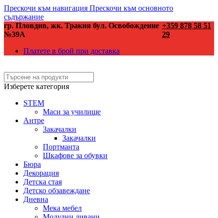
Прескочи към навигация
Прескочи към основното
съдържание
гр. Пловдив, жк. Тракия бул. Освобождение
+359 878 58 51
№39А
29
Платете в брой при доставка
Изберете категория
STEM
Маси за училище
Антре
Закачалки
Закачалки
Портманта
Шкафове за обувки
Бюра
Декорация
Детска стая
Детско обзавеждане
Дневна
Мека мебел
Модулни дивани