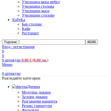
Училищна мека мебел
Училищна столова
Училищни маси
Училищни столове
ХоРеКа
Бар столове
Кафе
Ресторант
Търсене
Вход / регистрация
0
0
0
артикули
0.00
€
(0.00 лв.)
Меню
0
артикули
Разгледайте категории
Дневна
Модулни дивани
Ъглови дивани
Разгъваеми канапета
Релакс гарнитури
Фотьойли