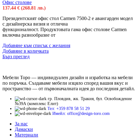
Офис столове
137.44
€
(268.81 лв.)
Президентският офис стол Carmen 7500-2 е авангарден модел
с дизайнерска визия и отлична
функционалност. Продуктовата гама офис столове Carmen
включва разнообразие от
Добавяне към списък с желания
Добавяне в количката
Бърз преглед
Мебели Торо — индивидуален дизайн и изработка на мебели
по поръчка. Създаваме мебели изцяло според вашия вкус и
пространство — от първоначалната идея до последния детайл.
гр. Пловдив, жк. Тракия, бул. Освобождение
№39А (комплекс Елит)
Тел: +359 878 58 51 29
Имейл: office@design-toro.com
За нас
Дамаски
Материали