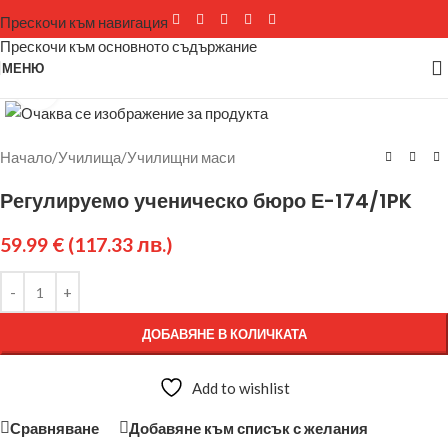
Прескочи към навигация
Прескочи към основното съдържание
МЕНЮ
Щракнете за уголемяване
Начало
/
Училища
/
Училищни маси
Регулируемо ученическо бюро Е-174/1PK
59.99
€
(117.33 лв.)
ДОБАВЯНЕ В КОЛИЧКАТА
Add to wishlist
Сравняване
Добавяне към списък с желания