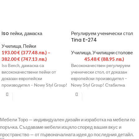
Iso пейки, дамаска
Регулируем ученически стол
Tina E-274
Училища
,
Пейки
193.00
€
(377.48 лв.)
–
Училища
,
Училищни столове
382.00
€
(747.13 лв.)
45.48
€
(88.95 лв.)
Iso Bench, дамаска са
Висококачествен регулируем
висококачествени пейки от
ученически стол, от доказан
доказан европейски
европейски производител –
производител – Nowy Styl Group!
Nowy Styl Group! Стабилна
Метална основа в черен или сив
метална рамка, прахово
боядисана в сив цвят.
Мебели Торо — индивидуален дизайн и изработка на мебели по
поръчка. Създаваме мебели изцяло според вашия вкус и
пространство — от първоначалната идея до последния детайл.