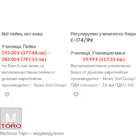
Iso пейки, еко кожа
Регулируемо ученическо бюро
Е-174/1PK
Училища
,
Пейки
193.00
€
(377.48 лв.)
–
Училища
,
Училищни маси
382.00
€
(747.13 лв.)
59.99
€
(117.33 лв.)
Iso Bench, еко кожа са
Висококачествено ученическо
висококачествени пейки от
бюро от доказан европейски
доказан европейски
производител – Nowy Styl Group!
производител – Nowy Styl Group!
ПДЧ плоскост – 16 мм ПДЧ с 0,8
Метална основа в черен или
мм
Мебели Торо — индивидуален