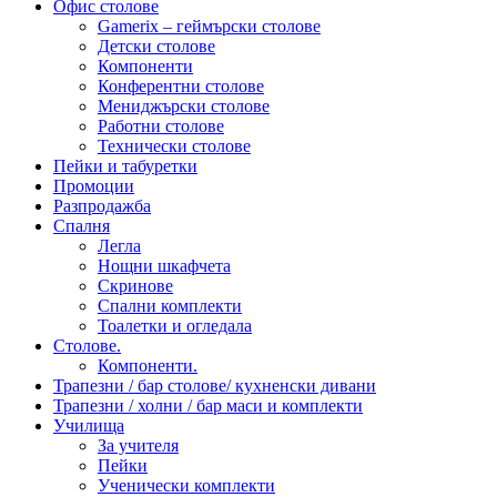
Офис столове
Gamerix – геймърски столове
Детски столове
Компоненти
Конферентни столове
Мениджърски столове
Работни столове
Технически столове
Пейки и табуретки
Промоции
Разпродажба
Спалня
Легла
Нощни шкафчета
Скринове
Спални комплекти
Тоалетки и огледала
Столове.
Компоненти.
Трапезни / бар столове/ кухненски дивани
Трапезни / холни / бар маси и комплекти
Училища
За учителя
Пейки
Ученически комплекти