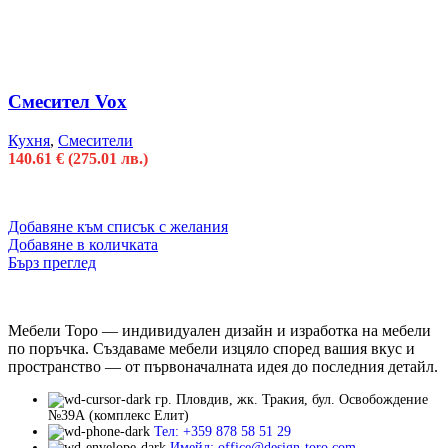
Смесител Vox
Кухня
,
Смесители
140.61
€
(275.01 лв.)
Добавяне към списък с желания
Добавяне в количката
Бърз преглед
Мебели Торо — индивидуален дизайн и изработка на мебели
по поръчка. Създаваме мебели изцяло според вашия вкус и
пространство — от първоначалната идея до последния детайл.
гр. Пловдив, жк. Тракия, бул. Освобождение
№39А (комплекс Елит)
Тел: +359 878 58 51 29
Имейл: office@design-toro.com