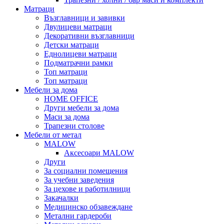
Матраци
Възглавници и завивки
Двулицеви матраци
Декоративни възглавници
Детски матраци
Еднолицеви матраци
Подматрачни рамки
Топ матраци
Топ матраци
Мебели за дома
HOME OFFICE
Други мебели за дома
Маси за дома
Трапезни столове
Мебели от метал
MALOW
Аксесоари MALOW
Други
За социални помещения
За учебни заведения
За цехове и работилници
Закачалки
Медицинско обзавеждане
Метални гардероби