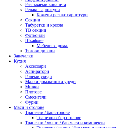
Разгъваеми канапета
Релакс гарнитури
Кожени релакс гарнитури
Секции
Табуретки и кресла
ТВ секции
Фотьойли
Шкафове
Мебели за дома.
Ъглови дивани
Закачалки
Кухня
Аксесоари
Аспиратори
Големи уреди
Малки домакински уреди
Мивки
Плотове
Смесители
Фурни
Маси и столове
Трапезни / бар столове
Трапезни / бар столове
Трапезни / холни / бар маси и комплекти
Трапезни / холни / бар маси и комплекти