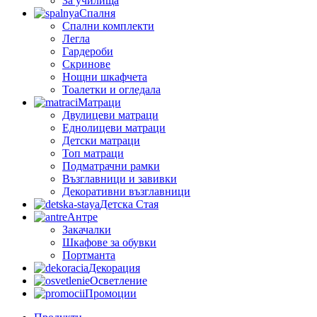
За училища
Спалня
Спални комплекти
Легла
Гардероби
Скринове
Нощни шкафчета
Тоалетки и огледала
Матраци
Двулицеви матраци
Еднолицеви матраци
Детски матраци
Топ матраци
Подматрачни рамки
Възглавници и завивки
Декоративни възглавници
Детска Стая
Антре
Закачалки
Шкафове за обувки
Портманта
Декорация
Осветление
Промоции