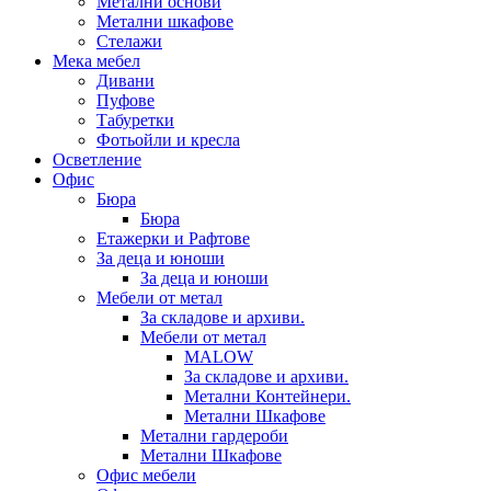
Метални основи
Метални шкафове
Стелажи
Мека мебел
Дивани
Пуфове
Табуретки
Фотьойли и кресла
Осветление
Офис
Бюра
Бюра
Етажерки и Рафтове
За деца и юноши
За деца и юноши
Мебели от метал
За складове и архиви.
Мебели от метал
MALOW
За складове и архиви.
Метални Контейнери.
Метални Шкафове
Метални гардероби
Метални Шкафове
Офис мебели