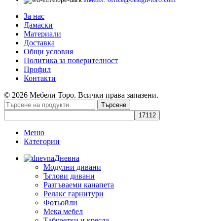
За нас
Дамаски
Материали
Доставка
Общи условия
Политика за поверителност
Профил
Контакти
© 2026 Мебели Торо. Всички права запазени.
Търсене
Меню
Категории
Дневна
Модулни дивани
Ъглови дивани
Разгъваеми канапета
Релакс гарнитури
Фотьойли
Мека мебел
Табуретки и кресла