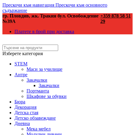
Прескочи към навигация
Прескочи към основното
съдържание
гр. Пловдив, жк. Тракия бул. Освобождение
+359 878 58 51
№39А
29
Платете в брой при доставка
Изберете категория
STEM
Маси за училище
Антре
Закачалки
Закачалки
Портманта
Шкафове за обувки
Бюра
Декорация
Детска стая
Детско обзавеждане
Дневна
Мека мебел
Модулни дивани