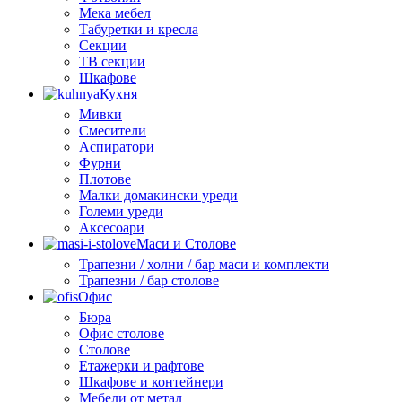
Мека мебел
Табуретки и кресла
Секции
ТВ секции
Шкафове
Кухня
Мивки
Смесители
Аспиратори
Фурни
Плотове
Малки домакински уреди
Големи уреди
Аксесоари
Маси и Столове
Трапезни / холни / бар маси и комплекти
Трапезни / бар столове
Офис
Бюра
Офис столове
Столове
Етажерки и рафтове
Шкафове и контейнери
Мебели от метал