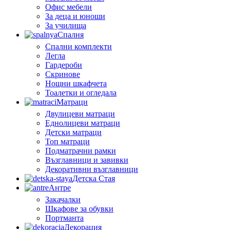
Офис мебели
За деца и юноши
За училища
Спалня
Спални комплекти
Легла
Гардероби
Скринове
Нощни шкафчета
Тоалетки и огледала
Матраци
Двулицеви матраци
Еднолицеви матраци
Детски матраци
Топ матраци
Подматрачни рамки
Възглавници и завивки
Декоративни възглавници
Детска Стая
Антре
Закачалки
Шкафове за обувки
Портманта
Декорация