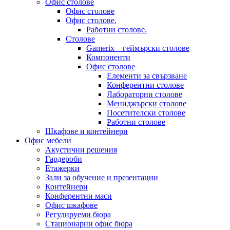
Офис столове
Офис столове
Офис столове.
Работни столове.
Столове
Gamerix – геймърски столове
Компоненти
Офис столове
Елементи за свързване
Конферентни столове
Лабораторни столове
Мениджърски столове
Посетителски столове
Работни столове
Шкафове и контейнери
Офис мебели
Акустични решения
Гардероби
Етажерки
Зали за обучение и презентации
Контейнери
Конферентни маси
Офис шкафове
Регулируеми бюра
Стационарни офис бюра