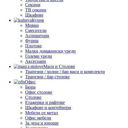
Секции
ТВ секции
Шкафове
Кухня
Мивки
Смесители
Аспиратори
Фурни
Плотове
Малки домакински уреди
Големи уреди
Аксесоари
Маси и Столове
Трапезни / холни / бар маси и комплекти
Трапезни / бар столове
Офис
Бюра
Офис столове
Столове
Етажерки и рафтове
Шкафове и контейнери
Мебели от метал
Офис мебели
За деца и юноши