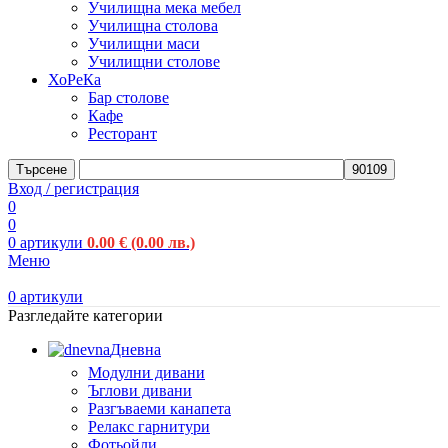
Училищна мека мебел
Училищна столова
Училищни маси
Училищни столове
ХоРеКа
Бар столове
Кафе
Ресторант
Търсене
Вход / регистрация
0
0
0
артикули
0.00
€
(0.00 лв.)
Меню
0
артикули
Разгледайте категории
Дневна
Модулни дивани
Ъглови дивани
Разгъваеми канапета
Релакс гарнитури
Фотьойли