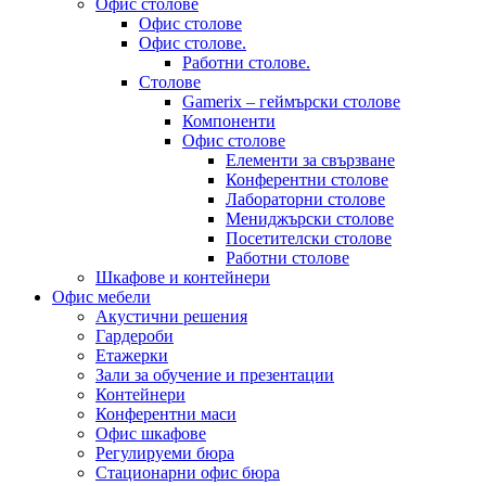
Офис столове
Офис столове
Офис столове.
Работни столове.
Столове
Gamerix – геймърски столове
Компоненти
Офис столове
Елементи за свързване
Конферентни столове
Лабораторни столове
Мениджърски столове
Посетителски столове
Работни столове
Шкафове и контейнери
Офис мебели
Акустични решения
Гардероби
Етажерки
Зали за обучение и презентации
Контейнери
Конферентни маси
Офис шкафове
Регулируеми бюра
Стационарни офис бюра