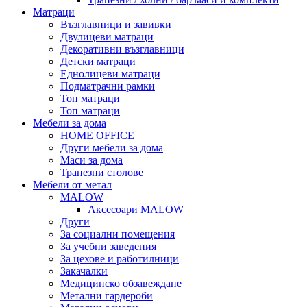
Матраци
Възглавници и завивки
Двулицеви матраци
Декоративни възглавници
Детски матраци
Еднолицеви матраци
Подматрачни рамки
Топ матраци
Топ матраци
Мебели за дома
HOME OFFICE
Други мебели за дома
Маси за дома
Трапезни столове
Мебели от метал
MALOW
Аксесоари MALOW
Други
За социални помещения
За учебни заведения
За цехове и работилници
Закачалки
Медицинско обзавеждане
Метални гардероби