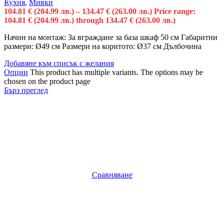
Кухня
,
Мивки
104.81
€
(204.99 лв.)
–
134.47
€
(263.00 лв.)
Price range:
104.81 € (204.99 лв.) through 134.47 € (263.00 лв.)
Начин на монтаж: За вграждане за база шкаф 50 см Габаритни
размери: Ø49 см Размери на коритото: Ø37 см Дълбочина
Добавяне към списък с желания
Опции
This product has multiple variants. The options may be
chosen on the product page
Бърз преглед
Сравняване