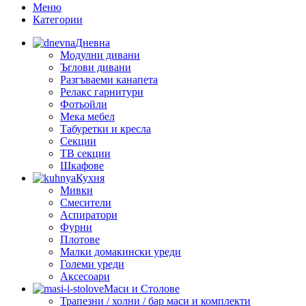
Меню
Категории
Дневна
Модулни дивани
Ъглови дивани
Разгъваеми канапета
Релакс гарнитури
Фотьойли
Мека мебел
Табуретки и кресла
Секции
ТВ секции
Шкафове
Кухня
Мивки
Смесители
Аспиратори
Фурни
Плотове
Малки домакински уреди
Големи уреди
Аксесоари
Маси и Столове
Трапезни / холни / бар маси и комплекти