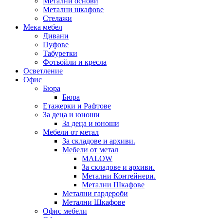
Метални основи
Метални шкафове
Стелажи
Мека мебел
Дивани
Пуфове
Табуретки
Фотьойли и кресла
Осветление
Офис
Бюра
Бюра
Етажерки и Рафтове
За деца и юноши
За деца и юноши
Мебели от метал
За складове и архиви.
Мебели от метал
MALOW
За складове и архиви.
Метални Контейнери.
Метални Шкафове
Метални гардероби
Метални Шкафове
Офис мебели