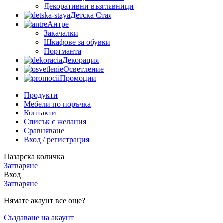
Декоративни възглавници
Детска Стая
Антре
Закачалки
Шкафове за обувки
Портманта
Декорация
Осветление
Промоции
Продукти
Мебели по поръчка
Контакти
Списък с желания
Сравняване
Вход / регистрация
Пазарска количка
Затваряне
Вход
Затваряне
Нямате акаунт все още?
Създаване на акаунт