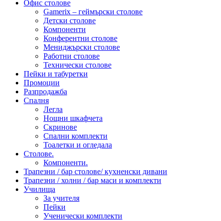
Офис столове
Gamerix – геймърски столове
Детски столове
Компоненти
Конферентни столове
Мениджърски столове
Работни столове
Технически столове
Пейки и табуретки
Промоции
Разпродажба
Спалня
Легла
Нощни шкафчета
Скринове
Спални комплекти
Тоалетки и огледала
Столове.
Компоненти.
Трапезни / бар столове/ кухненски дивани
Трапезни / холни / бар маси и комплекти
Училища
За учителя
Пейки
Ученически комплекти