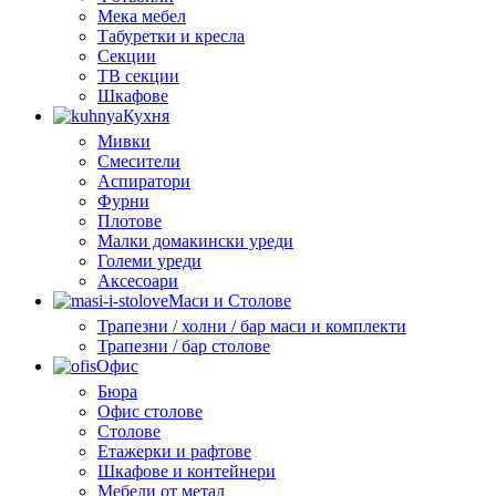
Мека мебел
Табуретки и кресла
Секции
ТВ секции
Шкафове
Кухня
Мивки
Смесители
Аспиратори
Фурни
Плотове
Малки домакински уреди
Големи уреди
Аксесоари
Маси и Столове
Трапезни / холни / бар маси и комплекти
Трапезни / бар столове
Офис
Бюра
Офис столове
Столове
Етажерки и рафтове
Шкафове и контейнери
Мебели от метал