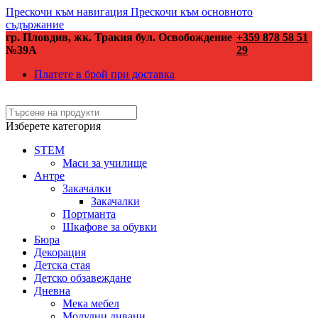
Прескочи към навигация
Прескочи към основното
съдържание
гр. Пловдив, жк. Тракия бул. Освобождение
+359 878 58 51
№39А
29
Платете в брой при доставка
Изберете категория
STEM
Маси за училище
Антре
Закачалки
Закачалки
Портманта
Шкафове за обувки
Бюра
Декорация
Детска стая
Детско обзавеждане
Дневна
Мека мебел
Модулни дивани