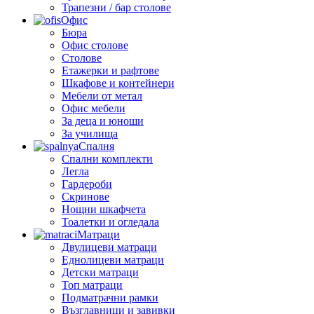
Трапезни / бар столове
Офис
Бюра
Офис столове
Столове
Етажерки и рафтове
Шкафове и контейнери
Мебели от метал
Офис мебели
За деца и юноши
За училища
Спалня
Спални комплекти
Легла
Гардероби
Скринове
Нощни шкафчета
Тоалетки и огледала
Матраци
Двулицеви матраци
Еднолицеви матраци
Детски матраци
Топ матраци
Подматрачни рамки
Възглавници и завивки