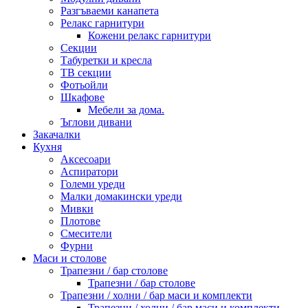
Разгъваеми канапета
Релакс гарнитури
Кожени релакс гарнитури
Секции
Табуретки и кресла
ТВ секции
Фотьойли
Шкафове
Мебели за дома.
Ъглови дивани
Закачалки
Кухня
Аксесоари
Аспиратори
Големи уреди
Малки домакински уреди
Мивки
Плотове
Смесители
Фурни
Маси и столове
Трапезни / бар столове
Трапезни / бар столове
Трапезни / холни / бар маси и комплекти
Трапезни / холни / бар маси и комплекти