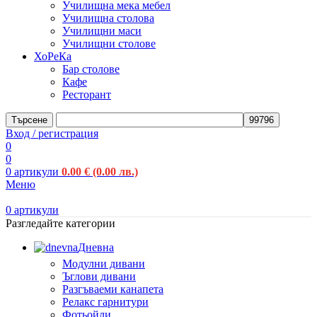
Училищна мека мебел
Училищна столова
Училищни маси
Училищни столове
ХоРеКа
Бар столове
Кафе
Ресторант
Търсене
Вход / регистрация
0
0
0
артикули
0.00
€
(0.00 лв.)
Меню
0
артикули
Разгледайте категории
Дневна
Модулни дивани
Ъглови дивани
Разгъваеми канапета
Релакс гарнитури
Фотьойли