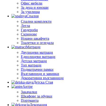
Офис мебели
За деца и юноши
За училища
Спалня
Спални комплекти
Легла
Гардероби
Скринове
Нощни шкафчета
Тоалетки и огледала
Матраци
Двулицеви матраци
Еднолицеви матраци
Детски матраци
Топ матраци
Подматрачни рамки
Възглавници и завивки
Декоративни възглавници
Детска Стая
Антре
Закачалки
Шкафове за обувки
Портманта
Декорация