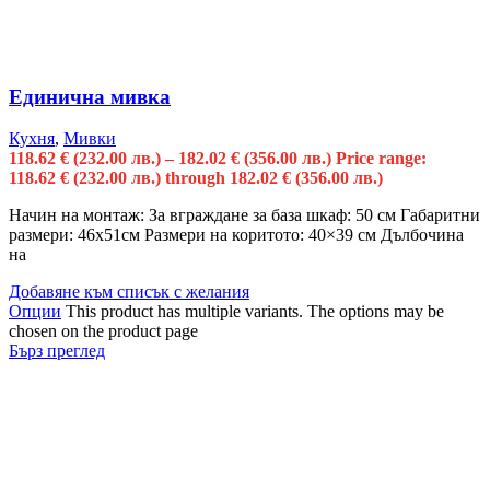
Единична мивка
Кухня
,
Мивки
118.62
€
(232.00 лв.)
–
182.02
€
(356.00 лв.)
Price range:
118.62 € (232.00 лв.) through 182.02 € (356.00 лв.)
Начин на монтаж: За вграждане за база шкаф: 50 см Габаритни
размери: 46х51см Размери на коритото: 40×39 см Дълбочина
на
Добавяне към списък с желания
Опции
This product has multiple variants. The options may be
chosen on the product page
Бърз преглед