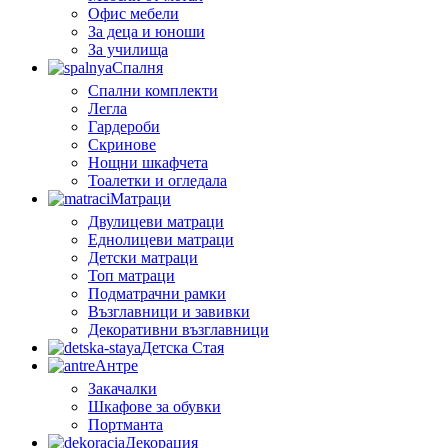
Офис мебели
За деца и юноши
За училища
Спалня
Спални комплекти
Легла
Гардероби
Скринове
Нощни шкафчета
Тоалетки и огледала
Матраци
Двулицеви матраци
Еднолицеви матраци
Детски матраци
Топ матраци
Подматрачни рамки
Възглавници и завивки
Декоративни възглавници
Детска Стая
Антре
Закачалки
Шкафове за обувки
Портманта
Декорация