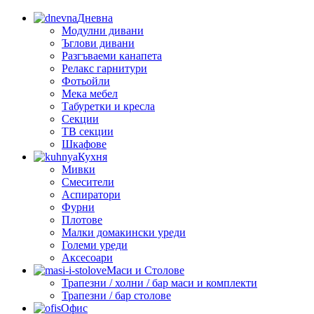
Дневна
Модулни дивани
Ъглови дивани
Разгъваеми канапета
Релакс гарнитури
Фотьойли
Мека мебел
Табуретки и кресла
Секции
ТВ секции
Шкафове
Кухня
Мивки
Смесители
Аспиратори
Фурни
Плотове
Малки домакински уреди
Големи уреди
Аксесоари
Маси и Столове
Трапезни / холни / бар маси и комплекти
Трапезни / бар столове
Офис