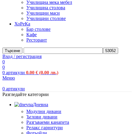
Училищна мека мебел
Училищна столова
Училищни маси
Училищни столове
ХоРеКа
Бар столове
Кафе
Ресторант
Търсене
Вход / регистрация
0
0
0
артикули
0.00
€
(0.00 лв.)
Меню
0
артикули
Разгледайте категории
Дневна
Модулни дивани
Ъглови дивани
Разгъваеми канапета
Релакс гарнитури
Фотьойли