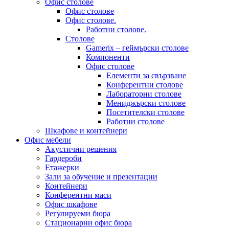
Офис столове
Офис столове
Офис столове.
Работни столове.
Столове
Gamerix – геймърски столове
Компоненти
Офис столове
Елементи за свързване
Конферентни столове
Лабораторни столове
Мениджърски столове
Посетителски столове
Работни столове
Шкафове и контейнери
Офис мебели
Акустични решения
Гардероби
Етажерки
Зали за обучение и презентации
Контейнери
Конферентни маси
Офис шкафове
Регулируеми бюра
Стационарни офис бюра