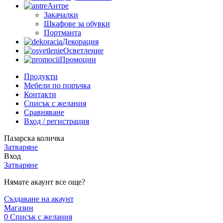
Антре
Закачалки
Шкафове за обувки
Портманта
Декорация
Осветление
Промоции
Продукти
Мебели по поръчка
Контакти
Списък с желания
Сравняване
Вход / регистрация
Пазарска количка
Затваряне
Вход
Затваряне
Нямате акаунт все още?
Създаване на акаунт
Магазин
0
Списък с желания