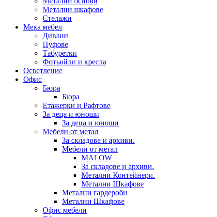
Метални основи
Метални шкафове
Стелажи
Мека мебел
Дивани
Пуфове
Табуретки
Фотьойли и кресла
Осветление
Офис
Бюра
Бюра
Етажерки и Рафтове
За деца и юноши
За деца и юноши
Мебели от метал
За складове и архиви.
Мебели от метал
MALOW
За складове и архиви.
Метални Контейнери.
Метални Шкафове
Метални гардероби
Метални Шкафове
Офис мебели