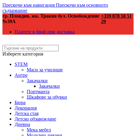
Прескочи към навигация
Прескочи към основното
съдържание
гр. Пловдив, жк. Тракия бул. Освобождение
+359 878 58 51
№39А
29
Платете в брой при доставка
Изберете категория
STEM
Маси за училище
Антре
Закачалки
Закачалки
Портманта
Шкафове за обувки
Бюра
Декорация
Детска стая
Детско обзавеждане
Дневна
Мека мебел
Модулни дивани