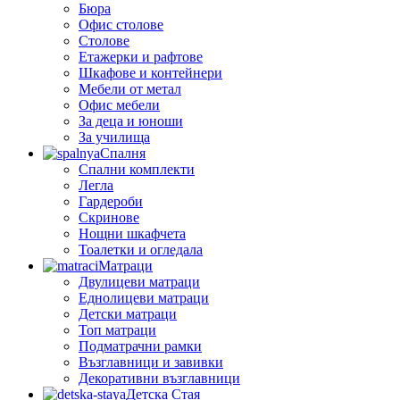
Бюра
Офис столове
Столове
Етажерки и рафтове
Шкафове и контейнери
Мебели от метал
Офис мебели
За деца и юноши
За училища
Спалня
Спални комплекти
Легла
Гардероби
Скринове
Нощни шкафчета
Тоалетки и огледала
Матраци
Двулицеви матраци
Еднолицеви матраци
Детски матраци
Топ матраци
Подматрачни рамки
Възглавници и завивки
Декоративни възглавници
Детска Стая