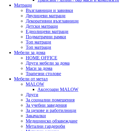
Матраци
Възглавници и завивки
Двулицеви матраци
Декоративни възглавници
Детски матраци
Еднолицеви матраци
Подматрачни рамки
Топ матраци
Топ матраци
Мебели за дома
HOME OFFICE
Други мебели за дома
Маси за дома
Трапезни столове
Мебели от метал
MALOW
Аксесоари MALOW
Други
За социални помещения
За учебни заведения
За цехове и работилници
Закачалки
Медицинско обзавеждане
Метални гардероби