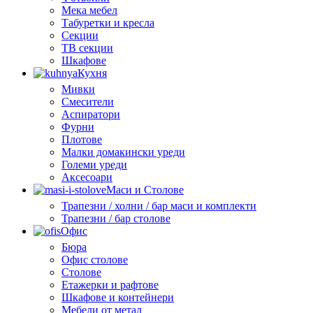
Мека мебел
Табуретки и кресла
Секции
ТВ секции
Шкафове
Кухня
Мивки
Смесители
Аспиратори
Фурни
Плотове
Малки домакински уреди
Големи уреди
Аксесоари
Маси и Столове
Трапезни / холни / бар маси и комплекти
Трапезни / бар столове
Офис
Бюра
Офис столове
Столове
Етажерки и рафтове
Шкафове и контейнери
Мебели от метал