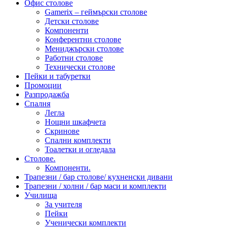
Офис столове
Gamerix – геймърски столове
Детски столове
Компоненти
Конферентни столове
Мениджърски столове
Работни столове
Технически столове
Пейки и табуретки
Промоции
Разпродажба
Спалня
Легла
Нощни шкафчета
Скринове
Спални комплекти
Тоалетки и огледала
Столове.
Компоненти.
Трапезни / бар столове/ кухненски дивани
Трапезни / холни / бар маси и комплекти
Училища
За учителя
Пейки
Ученически комплекти