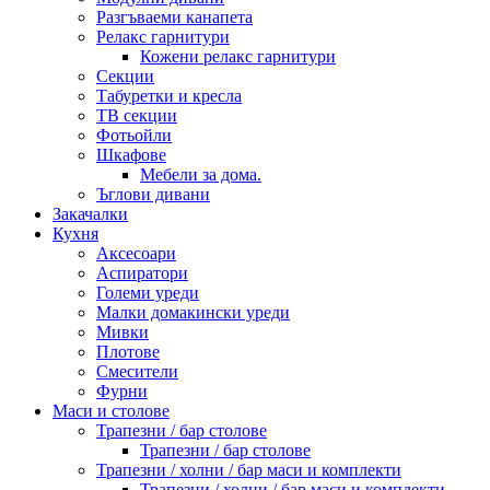
Разгъваеми канапета
Релакс гарнитури
Кожени релакс гарнитури
Секции
Табуретки и кресла
ТВ секции
Фотьойли
Шкафове
Мебели за дома.
Ъглови дивани
Закачалки
Кухня
Аксесоари
Аспиратори
Големи уреди
Малки домакински уреди
Мивки
Плотове
Смесители
Фурни
Маси и столове
Трапезни / бар столове
Трапезни / бар столове
Трапезни / холни / бар маси и комплекти
Трапезни / холни / бар маси и комплекти