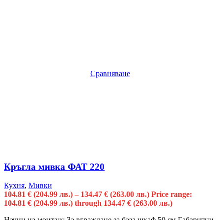
Сравняване
Кръгла мивка ФАТ 220
Кухня
,
Мивки
104.81
€
(204.99 лв.)
–
134.47
€
(263.00 лв.)
Price range:
104.81 € (204.99 лв.) through 134.47 € (263.00 лв.)
Начин на монтаж: За вграждане за база шкаф 50 см Габаритни