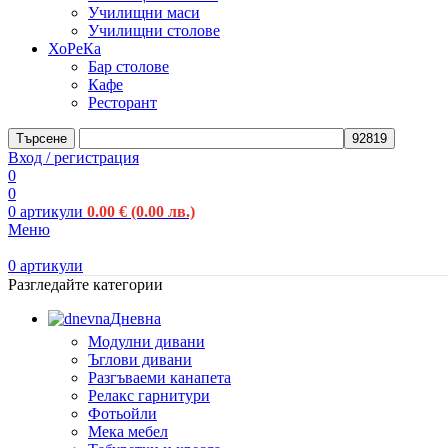
Училищни маси
Училищни столове
ХоРеКа
Бар столове
Кафе
Ресторант
Търсене
Вход / регистрация
0
0
0
артикули
0.00
€
(0.00 лв.)
Меню
0
артикули
Разгледайте категории
Дневна
Модулни дивани
Ъглови дивани
Разгъваеми канапета
Релакс гарнитури
Фотьойли
Мека мебел