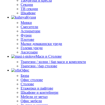
Табуретки и кресла
Секции
ТВ секции
Шкафове
Кухня
Мивки
Смесители
Аспиратори
Фурни
Плотове
Малки домакински уреди
Големи уреди
Аксесоари
Маси и Столове
Трапезни / холни / бар маси и комплекти
Трапезни / бар столове
Офис
Бюра
Офис столове
Столове
Етажерки и рафтове
Шкафове и контейнери
Мебели от метал
Офис мебели