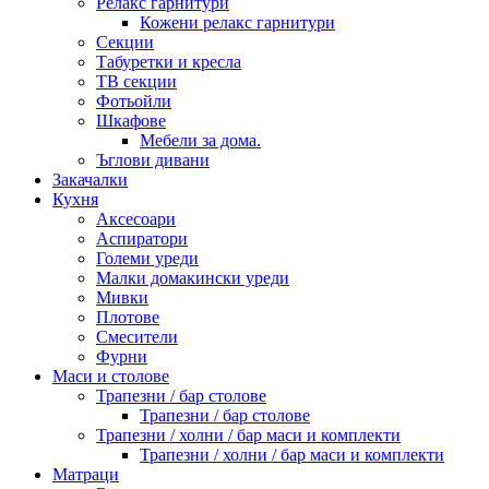
Релакс гарнитури
Кожени релакс гарнитури
Секции
Табуретки и кресла
ТВ секции
Фотьойли
Шкафове
Мебели за дома.
Ъглови дивани
Закачалки
Кухня
Аксесоари
Аспиратори
Големи уреди
Малки домакински уреди
Мивки
Плотове
Смесители
Фурни
Маси и столове
Трапезни / бар столове
Трапезни / бар столове
Трапезни / холни / бар маси и комплекти
Трапезни / холни / бар маси и комплекти
Матраци