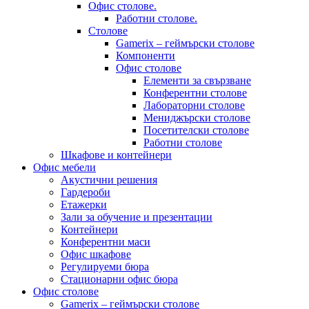
Офис столове.
Работни столове.
Столове
Gamerix – геймърски столове
Компоненти
Офис столове
Елементи за свързване
Конферентни столове
Лабораторни столове
Мениджърски столове
Посетителски столове
Работни столове
Шкафове и контейнери
Офис мебели
Акустични решения
Гардероби
Етажерки
Зали за обучение и презентации
Контейнери
Конферентни маси
Офис шкафове
Регулируеми бюра
Стационарни офис бюра
Офис столове
Gamerix – геймърски столове