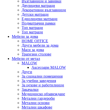
Възглавници и завивки
Двулицеви матраци
Декоративни възглавници
Детски матраци
Еднолицеви матраци
Подматрачни рамки
Топ матраци
Топ матраци
Мебели за дома
HOME OFFICE
Други мебели за дома
Маси за дома
Трапезни столове
Мебели от метал
MALOW
Аксесоари MALOW
Други
За социални помещения
За учебни заведения
За цехове и работилници
Закачалки
Медицинско обзавеждане
Метални гардероби
Метални основи
Метални шкафове