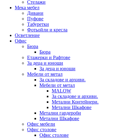
Стелажи
Мека мебел
Дивани
Пуфове
Табуретки
Фотьойли и кресла
Осветление
Офис
Бюра
Бюра
Етажерки и Рафтове
За деца и юноши
За деца и юноши
Мебели от метал
За складове и архиви.
Мебели от метал
MALOW
За складове и архиви.
Метални Контейнери.
Метални Шкафове
Метални гардероби
Метални Шкафове
Офис мебели
Офис столове
Офис столове