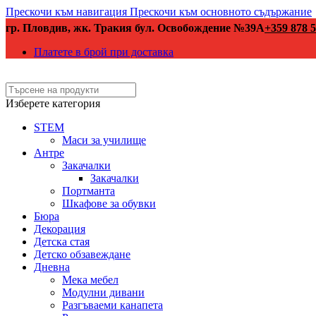
Прескочи към навигация
Прескочи към основното съдържание
гр. Пловдив, жк. Тракия бул. Освобождение №39А
+359 878 5
Платете в брой при доставка
Изберете категория
STEM
Маси за училище
Антре
Закачалки
Закачалки
Портманта
Шкафове за обувки
Бюра
Декорация
Детска стая
Детско обзавеждане
Дневна
Мека мебел
Модулни дивани
Разгъваеми канапета