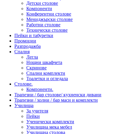
Детски столове
Компоненти
Конферентни столове
Мениджърски столове
Работни столове
Технически столове
Пейки и табуретки
Промоции
Разпродажба
Спалня
Легла
Нощни шкафчета
Скринове
Спални комплекти
Тоалетки и огледала
Столове.
Компоненти.
Трапезни / бар столове/ кухненски дивани
Трапезни / холни / бар маси и комплекти
Училища
За учителя
Пейки
Ученически комплекти
Училищна мека мебел
Училищна столова