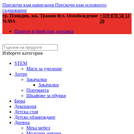
Прескочи към навигация
Прескочи към основното
съдържание
гр. Пловдив, жк. Тракия бул. Освобождение
+359 878 58 51
№39А
29
Платете в брой при доставка
Изберете категория
STEM
Маси за училище
Антре
Закачалки
Закачалки
Портманта
Шкафове за обувки
Бюра
Декорация
Детска стая
Детско обзавеждане
Дневна
Мека мебел
Модулни дивани