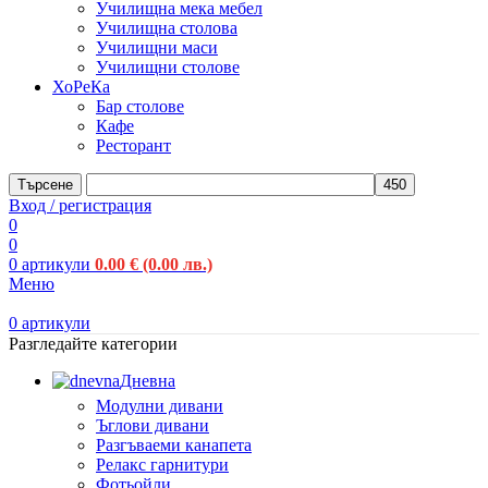
Училищна мека мебел
Училищна столова
Училищни маси
Училищни столове
ХоРеКа
Бар столове
Кафе
Ресторант
Търсене
Вход / регистрация
0
0
0
артикули
0.00
€
(0.00 лв.)
Меню
0
артикули
Разгледайте категории
Дневна
Модулни дивани
Ъглови дивани
Разгъваеми канапета
Релакс гарнитури
Фотьойли