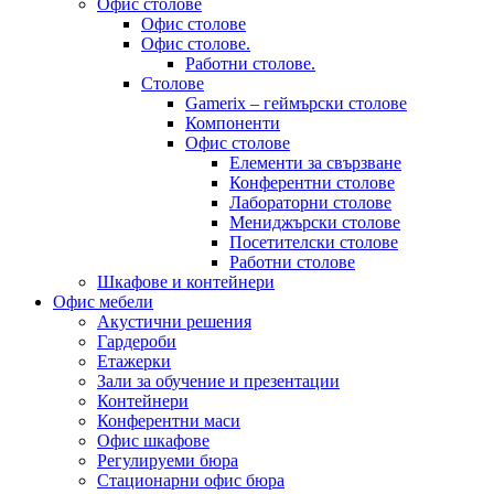
Офис столове
Офис столове
Офис столове.
Работни столове.
Столове
Gamerix – геймърски столове
Компоненти
Офис столове
Елементи за свързване
Конферентни столове
Лабораторни столове
Мениджърски столове
Посетителски столове
Работни столове
Шкафове и контейнери
Офис мебели
Акустични решения
Гардероби
Етажерки
Зали за обучение и презентации
Контейнери
Конферентни маси
Офис шкафове
Регулируеми бюра
Стационарни офис бюра