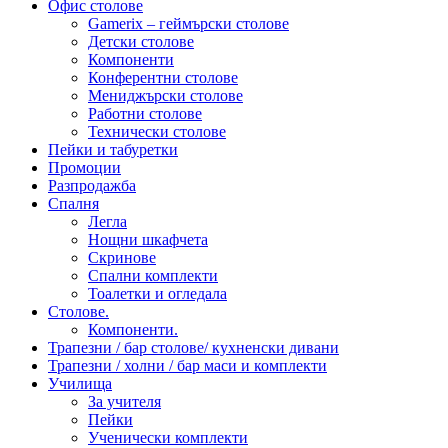
Офис столове
Gamerix – геймърски столове
Детски столове
Компоненти
Конферентни столове
Мениджърски столове
Работни столове
Технически столове
Пейки и табуретки
Промоции
Разпродажба
Спалня
Легла
Нощни шкафчета
Скринове
Спални комплекти
Тоалетки и огледала
Столове.
Компоненти.
Трапезни / бар столове/ кухненски дивани
Трапезни / холни / бар маси и комплекти
Училища
За учителя
Пейки
Ученически комплекти