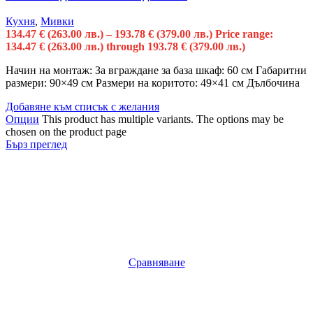
Кухня
,
Мивки
134.47
€
(263.00 лв.)
–
193.78
€
(379.00 лв.)
Price range:
134.47 € (263.00 лв.) through 193.78 € (379.00 лв.)
Начин на монтаж: За вграждане за база шкаф: 60 см Габаритни
размери: 90×49 см Размери на коритото: 49×41 см Дълбочина
Добавяне към списък с желания
Опции
This product has multiple variants. The options may be
chosen on the product page
Бърз преглед
Сравняване