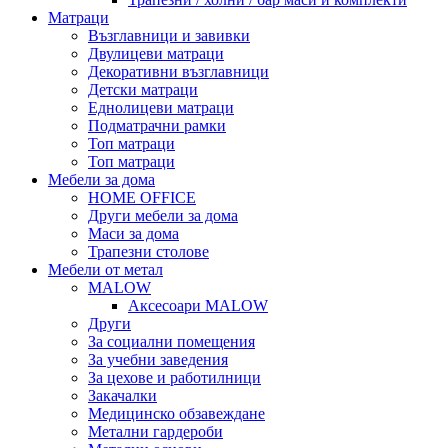
Матраци
Възглавници и завивки
Двулицеви матраци
Декоративни възглавници
Детски матраци
Еднолицеви матраци
Подматрачни рамки
Топ матраци
Топ матраци
Мебели за дома
HOME OFFICE
Други мебели за дома
Маси за дома
Трапезни столове
Мебели от метал
MALOW
Аксесоари MALOW
Други
За социални помещения
За учебни заведения
За цехове и работилници
Закачалки
Медицинско обзавеждане
Метални гардероби