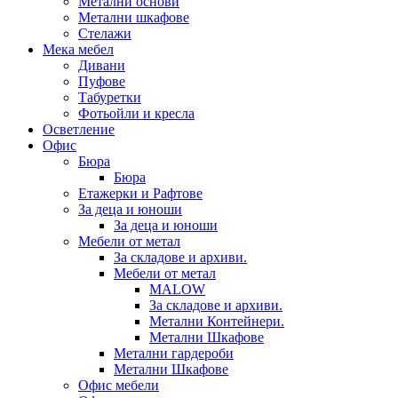
Метални основи
Метални шкафове
Стелажи
Мека мебел
Дивани
Пуфове
Табуретки
Фотьойли и кресла
Осветление
Офис
Бюра
Бюра
Етажерки и Рафтове
За деца и юноши
За деца и юноши
Мебели от метал
За складове и архиви.
Мебели от метал
MALOW
За складове и архиви.
Метални Контейнери.
Метални Шкафове
Метални гардероби
Метални Шкафове
Офис мебели