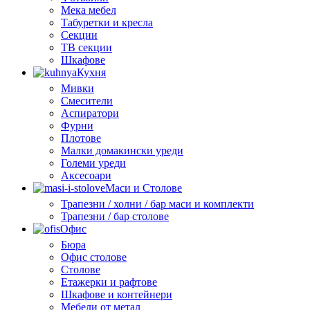
Мека мебел
Табуретки и кресла
Секции
ТВ секции
Шкафове
Кухня
Мивки
Смесители
Аспиратори
Фурни
Плотове
Малки домакински уреди
Големи уреди
Аксесоари
Маси и Столове
Трапезни / холни / бар маси и комплекти
Трапезни / бар столове
Офис
Бюра
Офис столове
Столове
Етажерки и рафтове
Шкафове и контейнери
Мебели от метал