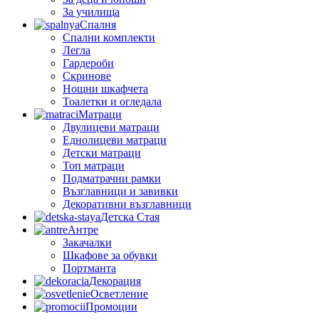
За училища
Спалня
Спални комплекти
Легла
Гардероби
Скринове
Нощни шкафчета
Тоалетки и огледала
Матраци
Двулицеви матраци
Еднолицеви матраци
Детски матраци
Топ матраци
Подматрачни рамки
Възглавници и завивки
Декоративни възглавници
Детска Стая
Антре
Закачалки
Шкафове за обувки
Портманта
Декорация
Осветление
Промоции