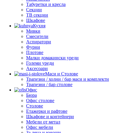
Табуретки и кресла
Секции
ТВ секции
Шкафове
Кухня
Мивки
Смесители
Аспиратори
Фурни
Плотове
Малки домакински уреди
Големи уреди
Аксесоари
Маси и Столове
Трапезни / холни / бар маси и комплекти
Трапезни / бар столове
Офис
Бюра
Офис столове
Столове
Етажерки и рафтове
Шкафове и контейнери
Мебели от метал
Офис мебели
За деца и юноши