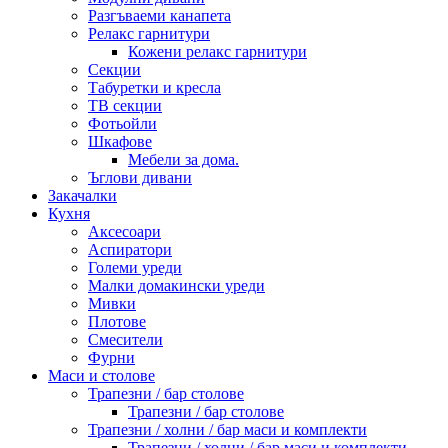
Разгъваеми канапета
Релакс гарнитури
Кожени релакс гарнитури
Секции
Табуретки и кресла
ТВ секции
Фотьойли
Шкафове
Мебели за дома.
Ъглови дивани
Закачалки
Кухня
Аксесоари
Аспиратори
Големи уреди
Малки домакински уреди
Мивки
Плотове
Смесители
Фурни
Маси и столове
Трапезни / бар столове
Трапезни / бар столове
Трапезни / холни / бар маси и комплекти
Трапезни / холни / бар маси и комплекти