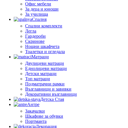
Офис мебели
За деца и юноши
За училища
Спалня
Спални комплекти
Легла
Гардероби
Скринове
Нощни шкафчета
Тоалетки и огледала
Матраци
Двулицеви матраци
Еднолицеви матраци
Детски матраци
Топ матраци
Подматрачни рамки
Възглавници и завивки
Декоративни възглавници
Детска Стая
Антре
Закачалки
Шкафове за обувки
Портманта
Декорация