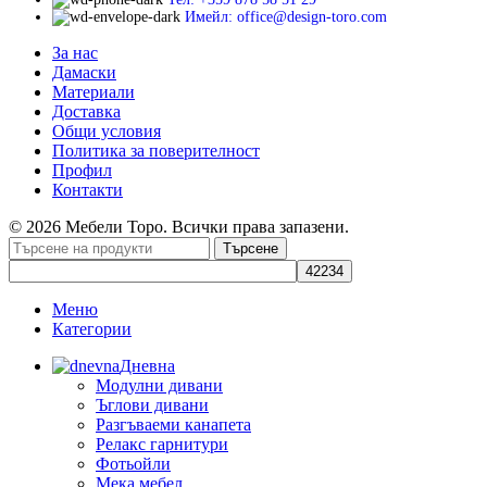
Имейл: office@design-toro.com
За нас
Дамаски
Материали
Доставка
Общи условия
Политика за поверителност
Профил
Контакти
© 2026 Мебели Торо. Всички права запазени.
Търсене
Меню
Категории
Дневна
Модулни дивани
Ъглови дивани
Разгъваеми канапета
Релакс гарнитури
Фотьойли
Мека мебел