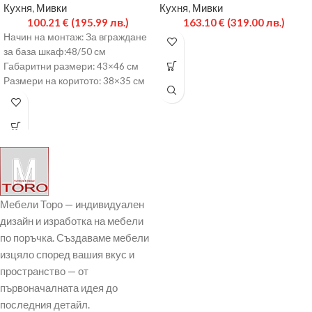
Кухня
,
Мивки
Кухня
,
Мивки
100.21
€
(195.99 лв.)
163.10
€
(319.00 лв.)
Начин на монтаж: За вграждане
за база шкаф:48/50 см
Габаритни размери: 43×46 см
Размери на коритото: 38×35 см
Дълбочина на
Мебели Торо — индивидуален
дизайн и изработка на мебели
по поръчка. Създаваме мебели
изцяло според вашия вкус и
пространство — от
първоначалната идея до
последния детайл.