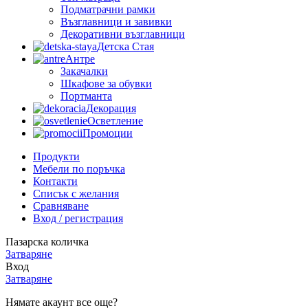
Подматрачни рамки
Възглавници и завивки
Декоративни възглавници
Детска Стая
Антре
Закачалки
Шкафове за обувки
Портманта
Декорация
Осветление
Промоции
Продукти
Мебели по поръчка
Контакти
Списък с желания
Сравняване
Вход / регистрация
Пазарска количка
Затваряне
Вход
Затваряне
Нямате акаунт все още?