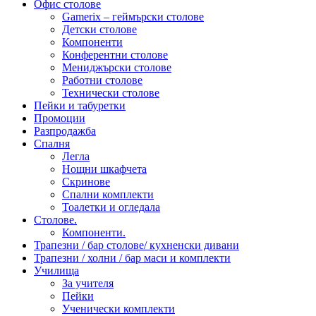
Офис столове
Gamerix – геймърски столове
Детски столове
Компоненти
Конферентни столове
Мениджърски столове
Работни столове
Технически столове
Пейки и табуретки
Промоции
Разпродажба
Спалня
Легла
Нощни шкафчета
Скринове
Спални комплекти
Тоалетки и огледала
Столове.
Компоненти.
Трапезни / бар столове/ кухненски дивани
Трапезни / холни / бар маси и комплекти
Училища
За учителя
Пейки
Ученически комплекти