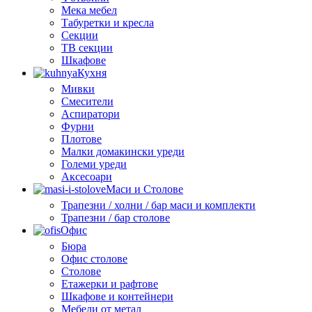
Мека мебел
Табуретки и кресла
Секции
ТВ секции
Шкафове
Кухня
Мивки
Смесители
Аспиратори
Фурни
Плотове
Малки домакински уреди
Големи уреди
Аксесоари
Маси и Столове
Трапезни / холни / бар маси и комплекти
Трапезни / бар столове
Офис
Бюра
Офис столове
Столове
Етажерки и рафтове
Шкафове и контейнери
Мебели от метал