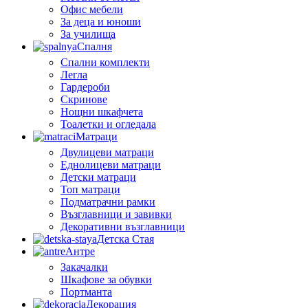
Офис мебели
За деца и юноши
За училища
Спалня
Спални комплекти
Легла
Гардероби
Скринове
Нощни шкафчета
Тоалетки и огледала
Матраци
Двулицеви матраци
Еднолицеви матраци
Детски матраци
Топ матраци
Подматрачни рамки
Възглавници и завивки
Декоративни възглавници
Детска Стая
Антре
Закачалки
Шкафове за обувки
Портманта
Декорация