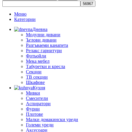
Меню
Категории
Дневна
Модулни дивани
Ъглови дивани
Разгъваеми канапета
Релакс гарнитури
Фотьойли
Мека мебел
Табуретки и кресла
Секции
ТВ секции
Шкафове
Кухня
Мивки
Смесители
Аспиратори
Фурни
Плотове
Малки домакински уреди
Големи уреди
Аксесоари