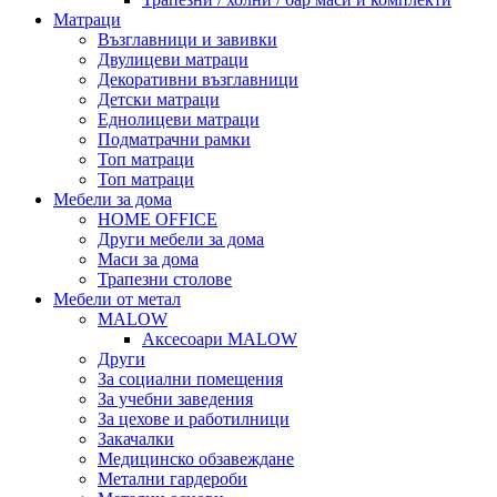
Матраци
Възглавници и завивки
Двулицеви матраци
Декоративни възглавници
Детски матраци
Еднолицеви матраци
Подматрачни рамки
Топ матраци
Топ матраци
Мебели за дома
HOME OFFICE
Други мебели за дома
Маси за дома
Трапезни столове
Мебели от метал
MALOW
Аксесоари MALOW
Други
За социални помещения
За учебни заведения
За цехове и работилници
Закачалки
Медицинско обзавеждане
Метални гардероби