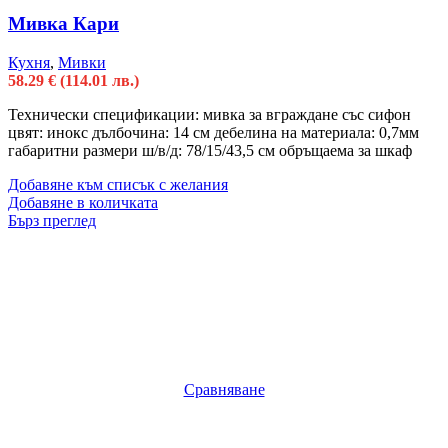
Мивка Кари
Кухня
,
Мивки
58.29
€
(114.01 лв.)
Технически спецификации: мивка за вграждане със сифон
цвят: инокс дълбочина: 14 см дебелина на материала: 0,7мм
габаритни размери ш/в/д: 78/15/43,5 см обръщаема за шкаф
Добавяне към списък с желания
Добавяне в количката
Бърз преглед
Сравняване