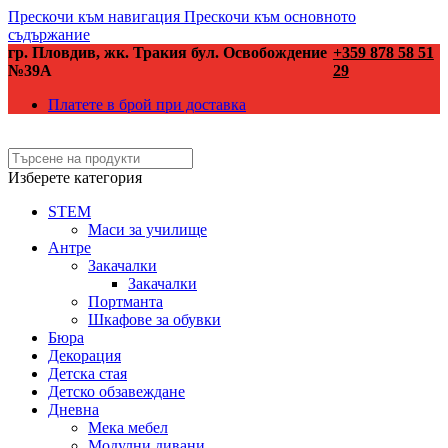
Прескочи към навигация
Прескочи към основното
съдържание
гр. Пловдив, жк. Тракия бул. Освобождение
+359 878 58 51
№39А
29
Платете в брой при доставка
Изберете категория
STEM
Маси за училище
Антре
Закачалки
Закачалки
Портманта
Шкафове за обувки
Бюра
Декорация
Детска стая
Детско обзавеждане
Дневна
Мека мебел
Модулни дивани