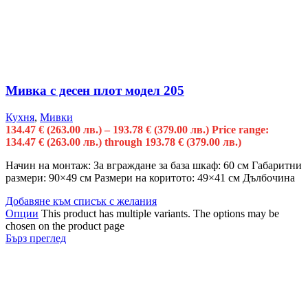
Мивка с десен плот модел 205
Кухня
,
Мивки
134.47
€
(263.00 лв.)
–
193.78
€
(379.00 лв.)
Price range:
134.47 € (263.00 лв.) through 193.78 € (379.00 лв.)
Начин на монтаж: За вграждане за база шкаф: 60 см Габаритни
размери: 90×49 см Размери на коритото: 49×41 см Дълбочина
Добавяне към списък с желания
Опции
This product has multiple variants. The options may be
chosen on the product page
Бърз преглед