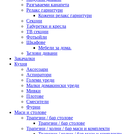
Разгъваеми канапета
Релакс гарнитури
Кожени релакс гарнитури
Секции
Табуретки и кресла
ТВ секции
Фотьойли
Шкафове
Мебели за дома.
Ъглови дивани
Закачалки
Кухня
Аксесоари
Аспиратори
Големи уреди
Малки домакински уреди
Мивки
Плотове
Смесители
Фурни
Маси и столове
Трапезни / бар столове
Трапезни / бар столове
Трапезни / холни / бар маси и комплекти
Трапезни / холни / бар маси и комплекти