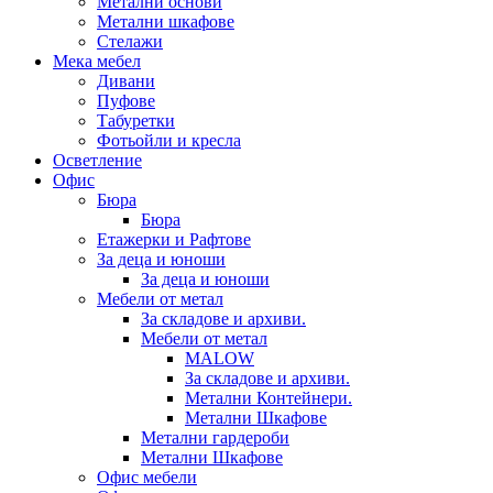
Метални основи
Метални шкафове
Стелажи
Мека мебел
Дивани
Пуфове
Табуретки
Фотьойли и кресла
Осветление
Офис
Бюра
Бюра
Етажерки и Рафтове
За деца и юноши
За деца и юноши
Мебели от метал
За складове и архиви.
Мебели от метал
MALOW
За складове и архиви.
Метални Контейнери.
Метални Шкафове
Метални гардероби
Метални Шкафове
Офис мебели