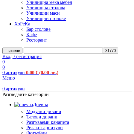
Училищна мека мебел
Училищна столова
Училищни маси
Училищни столове
ХоРеКа
Бар столове
Кафе
Ресторант
Търсене
Вход / регистрация
0
0
0
артикули
0.00
€
(0.00 лв.)
Меню
0
артикули
Разгледайте категории
Дневна
Модулни дивани
Ъглови дивани
Разгъваеми канапета
Релакс гарнитури
Фотьойли