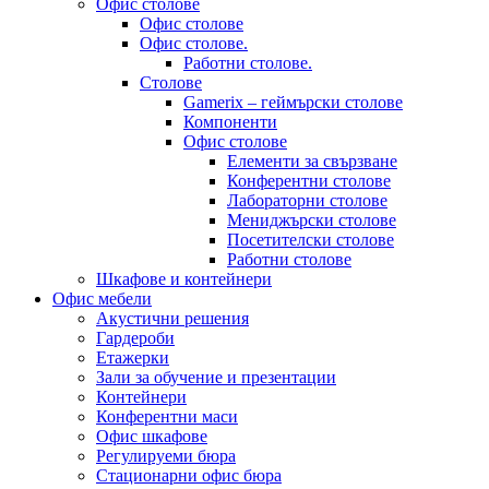
Офис столове
Офис столове
Офис столове.
Работни столове.
Столове
Gamerix – геймърски столове
Компоненти
Офис столове
Елементи за свързване
Конферентни столове
Лабораторни столове
Мениджърски столове
Посетителски столове
Работни столове
Шкафове и контейнери
Офис мебели
Акустични решения
Гардероби
Етажерки
Зали за обучение и презентации
Контейнери
Конферентни маси
Офис шкафове
Регулируеми бюра
Стационарни офис бюра