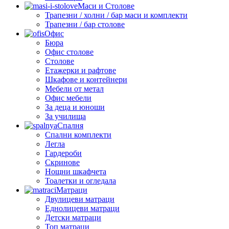
Маси и Столове
Трапезни / холни / бар маси и комплекти
Трапезни / бар столове
Офис
Бюра
Офис столове
Столове
Етажерки и рафтове
Шкафове и контейнери
Мебели от метал
Офис мебели
За деца и юноши
За училища
Спалня
Спални комплекти
Легла
Гардероби
Скринове
Нощни шкафчета
Тоалетки и огледала
Матраци
Двулицеви матраци
Еднолицеви матраци
Детски матраци
Топ матраци