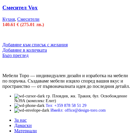
Смесител Vox
Кухня
,
Смесители
140.61
€
(275.01 лв.)
Добавяне към списък с желания
Добавяне в количката
Бърз преглед
Мебели Торо — индивидуален дизайн и изработка на мебели
по поръчка. Създаваме мебели изцяло според вашия вкус и
пространство — от първоначалната идея до последния детайл.
гр. Пловдив, жк. Тракия, бул. Освобождение
№39А (комплекс Елит)
Тел: +359 878 58 51 29
Имейл: office@design-toro.com
За нас
Дамаски
Материали