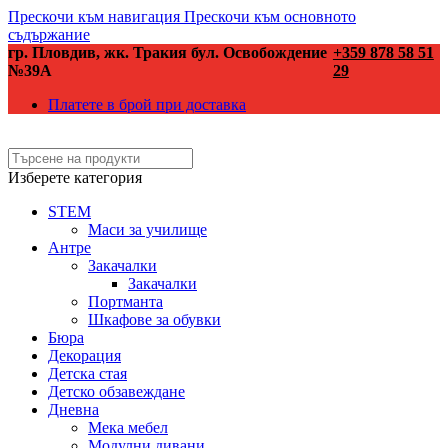
Прескочи към навигация
Прескочи към основното
съдържание
гр. Пловдив, жк. Тракия бул. Освобождение
+359 878 58 51
№39А
29
Платете в брой при доставка
Изберете категория
STEM
Маси за училище
Антре
Закачалки
Закачалки
Портманта
Шкафове за обувки
Бюра
Декорация
Детска стая
Детско обзавеждане
Дневна
Мека мебел
Модулни дивани