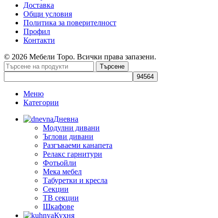
Доставка
Общи условия
Политика за поверителност
Профил
Контакти
© 2026 Мебели Торо. Всички права запазени.
Търсене
Меню
Категории
Дневна
Модулни дивани
Ъглови дивани
Разгъваеми канапета
Релакс гарнитури
Фотьойли
Мека мебел
Табуретки и кресла
Секции
ТВ секции
Шкафове
Кухня