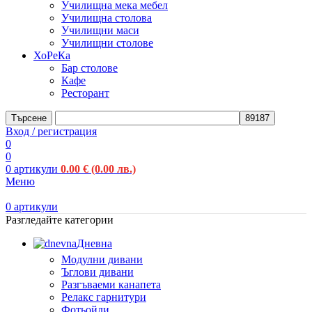
Училищна мека мебел
Училищна столова
Училищни маси
Училищни столове
ХоРеКа
Бар столове
Кафе
Ресторант
Търсене
Вход / регистрация
0
0
0
артикули
0.00
€
(0.00 лв.)
Меню
0
артикули
Разгледайте категории
Дневна
Модулни дивани
Ъглови дивани
Разгъваеми канапета
Релакс гарнитури
Фотьойли