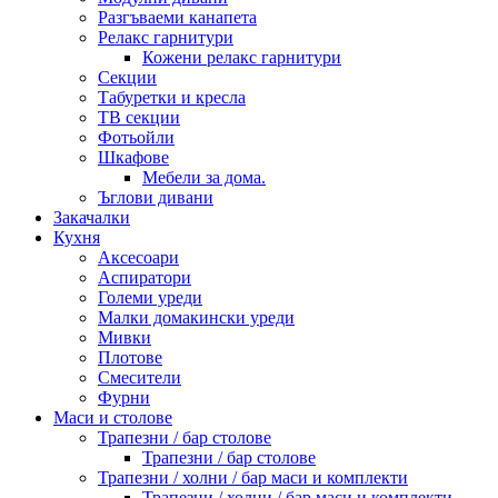
Разгъваеми канапета
Релакс гарнитури
Кожени релакс гарнитури
Секции
Табуретки и кресла
ТВ секции
Фотьойли
Шкафове
Мебели за дома.
Ъглови дивани
Закачалки
Кухня
Аксесоари
Аспиратори
Големи уреди
Малки домакински уреди
Мивки
Плотове
Смесители
Фурни
Маси и столове
Трапезни / бар столове
Трапезни / бар столове
Трапезни / холни / бар маси и комплекти
Трапезни / холни / бар маси и комплекти