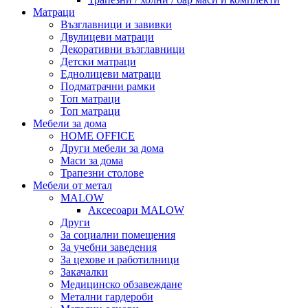
Матраци
Възглавници и завивки
Двулицеви матраци
Декоративни възглавници
Детски матраци
Еднолицеви матраци
Подматрачни рамки
Топ матраци
Топ матраци
Мебели за дома
HOME OFFICE
Други мебели за дома
Маси за дома
Трапезни столове
Мебели от метал
MALOW
Аксесоари MALOW
Други
За социални помещения
За учебни заведения
За цехове и работилници
Закачалки
Медицинско обзавеждане
Метални гардероби