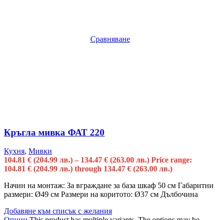
Сравняване
Кръгла мивка ФАТ 220
Кухня
,
Мивки
104.81
€
(204.99 лв.)
–
134.47
€
(263.00 лв.)
Price range:
104.81 € (204.99 лв.) through 134.47 € (263.00 лв.)
Начин на монтаж: За вграждане за база шкаф 50 см Габаритни
размери: Ø49 см Размери на коритото: Ø37 см Дълбочина
Добавяне към списък с желания
Опции
This product has multiple variants. The options may be