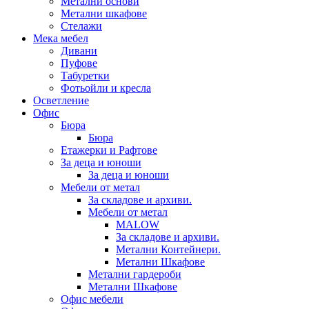
Метални основи
Метални шкафове
Стелажи
Мека мебел
Дивани
Пуфове
Табуретки
Фотьойли и кресла
Осветление
Офис
Бюра
Бюра
Етажерки и Рафтове
За деца и юноши
За деца и юноши
Мебели от метал
За складове и архиви.
Мебели от метал
MALOW
За складове и архиви.
Метални Контейнери.
Метални Шкафове
Метални гардероби
Метални Шкафове
Офис мебели