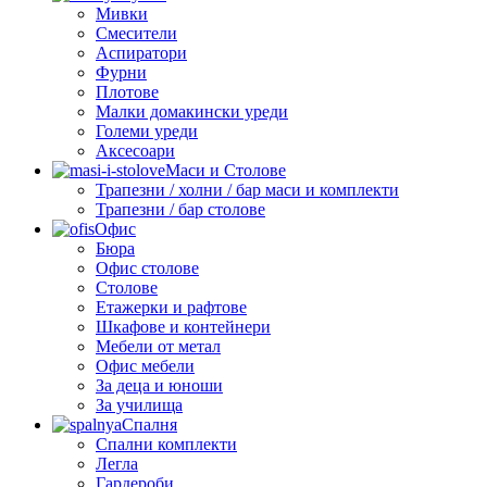
Мивки
Смесители
Аспиратори
Фурни
Плотове
Малки домакински уреди
Големи уреди
Аксесоари
Маси и Столове
Трапезни / холни / бар маси и комплекти
Трапезни / бар столове
Офис
Бюра
Офис столове
Столове
Етажерки и рафтове
Шкафове и контейнери
Мебели от метал
Офис мебели
За деца и юноши
За училища
Спалня
Спални комплекти
Легла
Гардероби