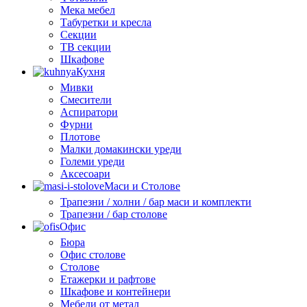
Мека мебел
Табуретки и кресла
Секции
ТВ секции
Шкафове
Кухня
Мивки
Смесители
Аспиратори
Фурни
Плотове
Малки домакински уреди
Големи уреди
Аксесоари
Маси и Столове
Трапезни / холни / бар маси и комплекти
Трапезни / бар столове
Офис
Бюра
Офис столове
Столове
Етажерки и рафтове
Шкафове и контейнери
Мебели от метал