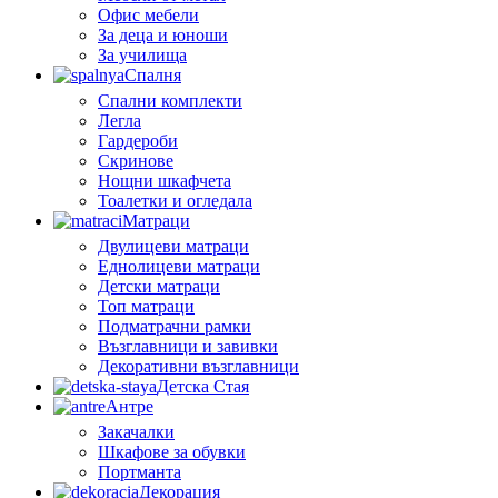
Офис мебели
За деца и юноши
За училища
Спалня
Спални комплекти
Легла
Гардероби
Скринове
Нощни шкафчета
Тоалетки и огледала
Матраци
Двулицеви матраци
Еднолицеви матраци
Детски матраци
Топ матраци
Подматрачни рамки
Възглавници и завивки
Декоративни възглавници
Детска Стая
Антре
Закачалки
Шкафове за обувки
Портманта
Декорация