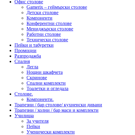
Офис столове
Gamerix – геймърски столове
Детски столове
Компоненти
Конферентни столове
Мениджърски столове
Работни столове
Технически столове
Пейки и табуретки
Промоции
Разпродажба
Спалня
Легла
Нощни шкафчета
Скринове
Спални комплекти
Тоалетки и огледала
Столове.
Компоненти.
Трапезни / бар столове/ кухненски дивани
Трапезни / холни / бар маси и комплекти
Училища
За учителя
Пейки
Ученически комплекти