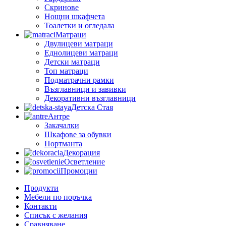
Скринове
Нощни шкафчета
Тоалетки и огледала
Матраци
Двулицеви матраци
Еднолицеви матраци
Детски матраци
Топ матраци
Подматрачни рамки
Възглавници и завивки
Декоративни възглавници
Детска Стая
Антре
Закачалки
Шкафове за обувки
Портманта
Декорация
Осветление
Промоции
Продукти
Мебели по поръчка
Контакти
Списък с желания
Сравняване