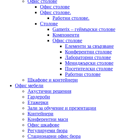
Офис столове
Офис столове
Офис столове.
Работни столове.
Столове
Gamerix – геймърски столове
Компоненти
Офис столове
Елементи за свързване
Конферентни столове
Лабораторни столове
Мениджърски столове
Посетителски столове
Работни столове
Шкафове и контейнери
Офис мебели
Акустични решения
Гардероби
Етажерки
Зали за обучение и презентации
Контейнери
Конферентни маси
Офис шкафове
Регулируеми бюра
Стационарни офис бюра