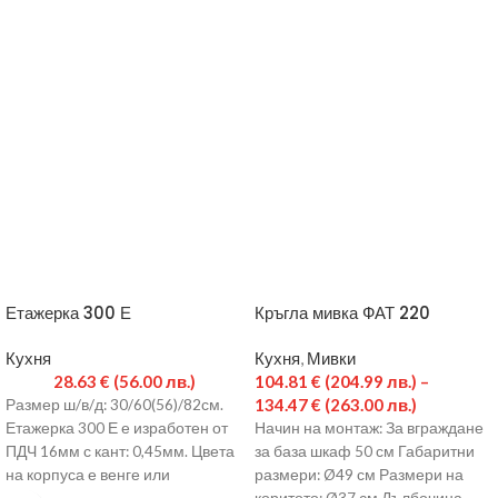
Етажерка 300 Е
Кръгла мивка ФАТ 220
Кухня
Кухня
,
Мивки
28.63
€
(56.00 лв.)
104.81
€
(204.99 лв.)
–
134.47
€
(263.00 лв.)
Размер ш/в/д: 30/60(56)/82см.
Етажерка 300 Е е изработен от
Начин на монтаж: За вграждане
ПДЧ 16мм с кант: 0,45мм. Цвета
за база шкаф 50 см Габаритни
на корпуса е венге или
размери: Ø49 см Размери на