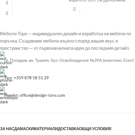
коритото: Ø37 см Дълбочина
Мебели Торо — индивидуален дизайн и изработка на мебели по
поръчка. Създаваме мебели изцяло според вашия вкус и
пространство — от първоначалната идея до последния детайл.
гр. Пловдив, жк. Тракия, бул. Освобождение №39А (комплекс Елит)
Тел: +359 878 58 51 29
Имейл: office@design-toro.com
ЗА НАС
ДАМАСКИ
МАТЕРИАЛИ
ДОСТАВКА
ОБЩИ УСЛОВИЯ