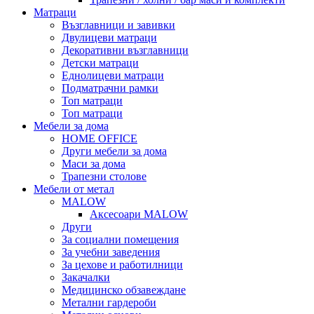
Матраци
Възглавници и завивки
Двулицеви матраци
Декоративни възглавници
Детски матраци
Еднолицеви матраци
Подматрачни рамки
Топ матраци
Топ матраци
Мебели за дома
HOME OFFICE
Други мебели за дома
Маси за дома
Трапезни столове
Мебели от метал
MALOW
Аксесоари MALOW
Други
За социални помещения
За учебни заведения
За цехове и работилници
Закачалки
Медицинско обзавеждане
Метални гардероби