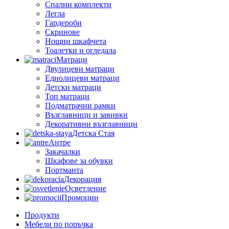
Спални комплекти
Легла
Гардероби
Скринове
Нощни шкафчета
Тоалетки и огледала
Матраци
Двулицеви матраци
Еднолицеви матраци
Детски матраци
Топ матраци
Подматрачни рамки
Възглавници и завивки
Декоративни възглавници
Детска Стая
Антре
Закачалки
Шкафове за обувки
Портманта
Декорация
Осветление
Промоции
Продукти
Мебели по поръчка