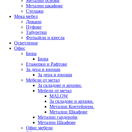
Метални основи
Метални шкафове
Стелажи
Мека мебел
Дивани
Пуфове
Табуретки
Фотьойли и кресла
Осветление
Офис
Бюра
Бюра
Етажерки и Рафтове
За деца и юноши
За деца и юноши
Мебели от метал
За складове и архиви.
Мебели от метал
MALOW
За складове и архиви.
Метални Контейнери.
Метални Шкафове
Метални гардероби
Метални Шкафове
Офис мебели