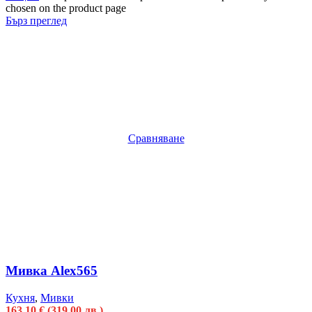
chosen on the product page
Бърз преглед
Сравняване
Мивка Alex565
Кухня
,
Мивки
163.10
€
(319.00 лв.)