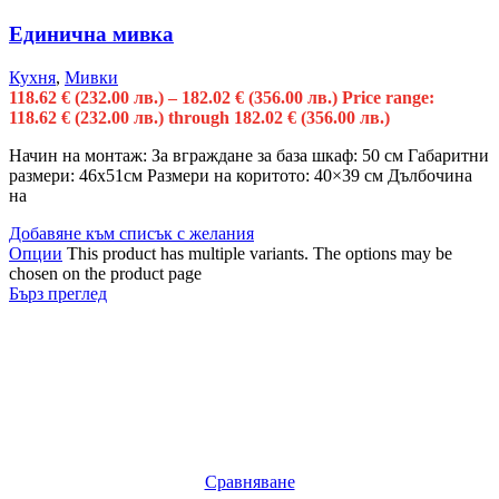
Единична мивка
Кухня
,
Мивки
118.62
€
(232.00 лв.)
–
182.02
€
(356.00 лв.)
Price range:
118.62 € (232.00 лв.) through 182.02 € (356.00 лв.)
Начин на монтаж: За вграждане за база шкаф: 50 см Габаритни
размери: 46х51см Размери на коритото: 40×39 см Дълбочина
на
Добавяне към списък с желания
Опции
This product has multiple variants. The options may be
chosen on the product page
Бърз преглед
Сравняване