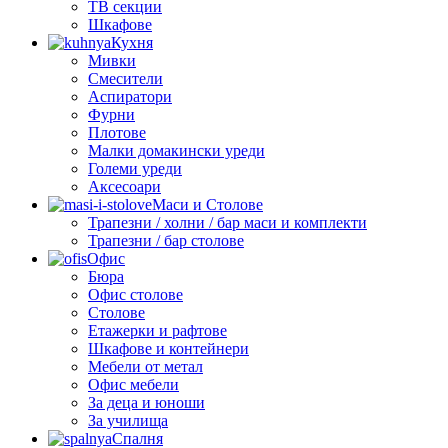
ТВ секции
Шкафове
Кухня
Мивки
Смесители
Аспиратори
Фурни
Плотове
Малки домакински уреди
Големи уреди
Аксесоари
Маси и Столове
Трапезни / холни / бар маси и комплекти
Трапезни / бар столове
Офис
Бюра
Офис столове
Столове
Етажерки и рафтове
Шкафове и контейнери
Мебели от метал
Офис мебели
За деца и юноши
За училища
Спалня