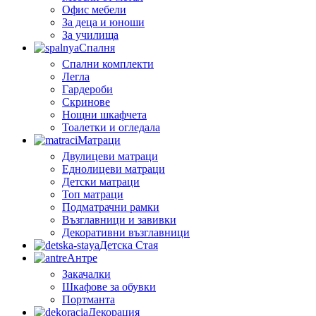
Офис мебели
За деца и юноши
За училища
Спалня
Спални комплекти
Легла
Гардероби
Скринове
Нощни шкафчета
Тоалетки и огледала
Матраци
Двулицеви матраци
Еднолицеви матраци
Детски матраци
Топ матраци
Подматрачни рамки
Възглавници и завивки
Декоративни възглавници
Детска Стая
Антре
Закачалки
Шкафове за обувки
Портманта
Декорация