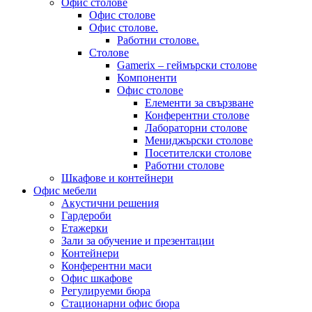
Офис столове
Офис столове
Офис столове.
Работни столове.
Столове
Gamerix – геймърски столове
Компоненти
Офис столове
Елементи за свързване
Конферентни столове
Лабораторни столове
Мениджърски столове
Посетителски столове
Работни столове
Шкафове и контейнери
Офис мебели
Акустични решения
Гардероби
Етажерки
Зали за обучение и презентации
Контейнери
Конферентни маси
Офис шкафове
Регулируеми бюра
Стационарни офис бюра