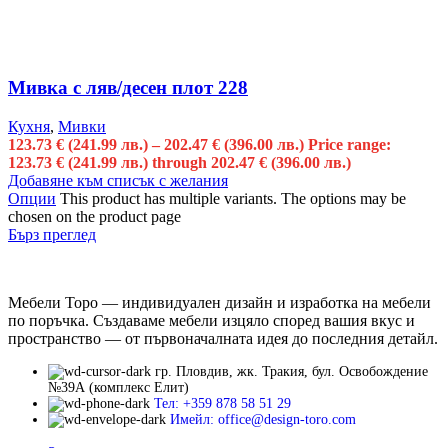
Мивка с ляв/десен плот 228
Кухня
,
Мивки
123.73
€
(241.99 лв.)
–
202.47
€
(396.00 лв.)
Price range:
123.73 € (241.99 лв.) through 202.47 € (396.00 лв.)
Добавяне към списък с желания
Опции
This product has multiple variants. The options may be
chosen on the product page
Бърз преглед
Мебели Торо — индивидуален дизайн и изработка на мебели
по поръчка. Създаваме мебели изцяло според вашия вкус и
пространство — от първоначалната идея до последния детайл.
гр. Пловдив, жк. Тракия, бул. Освобождение
№39А (комплекс Елит)
Тел: +359 878 58 51 29
Имейл: office@design-toro.com