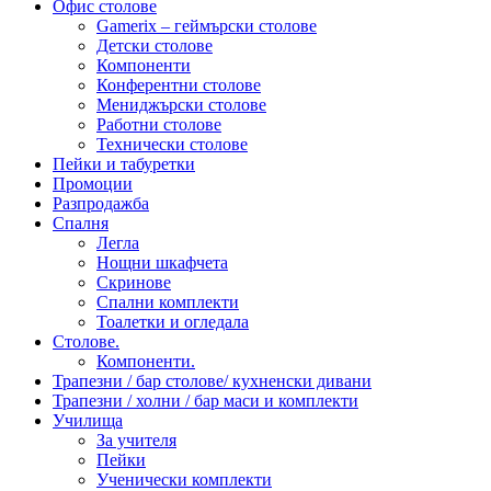
Офис столове
Gamerix – геймърски столове
Детски столове
Компоненти
Конферентни столове
Мениджърски столове
Работни столове
Технически столове
Пейки и табуретки
Промоции
Разпродажба
Спалня
Легла
Нощни шкафчета
Скринове
Спални комплекти
Тоалетки и огледала
Столове.
Компоненти.
Трапезни / бар столове/ кухненски дивани
Трапезни / холни / бар маси и комплекти
Училища
За учителя
Пейки
Ученически комплекти