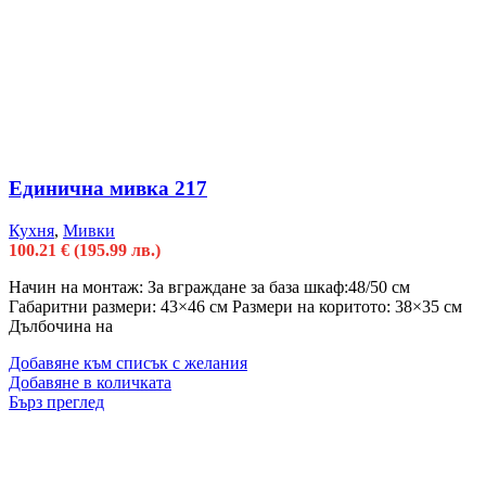
Единична мивка 217
Кухня
,
Мивки
100.21
€
(195.99 лв.)
Начин на монтаж: За вграждане за база шкаф:48/50 см
Габаритни размери: 43×46 см Размери на коритото: 38×35 см
Дълбочина на
Добавяне към списък с желания
Добавяне в количката
Бърз преглед