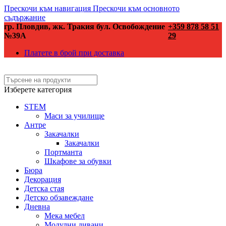
Прескочи към навигация
Прескочи към основното
съдържание
гр. Пловдив, жк. Тракия бул. Освобождение
+359 878 58 51
№39А
29
Платете в брой при доставка
Изберете категория
STEM
Маси за училище
Антре
Закачалки
Закачалки
Портманта
Шкафове за обувки
Бюра
Декорация
Детска стая
Детско обзавеждане
Дневна
Мека мебел
Модулни дивани