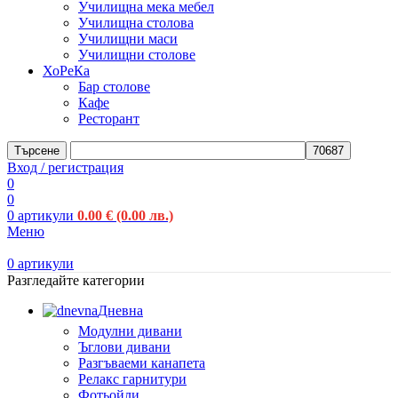
Училищна мека мебел
Училищна столова
Училищни маси
Училищни столове
ХоРеКа
Бар столове
Кафе
Ресторант
Търсене
Вход / регистрация
0
0
0
артикули
0.00
€
(0.00 лв.)
Меню
0
артикули
Разгледайте категории
Дневна
Модулни дивани
Ъглови дивани
Разгъваеми канапета
Релакс гарнитури
Фотьойли