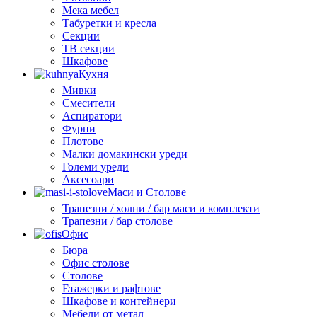
Мека мебел
Табуретки и кресла
Секции
ТВ секции
Шкафове
Кухня
Мивки
Смесители
Аспиратори
Фурни
Плотове
Малки домакински уреди
Големи уреди
Аксесоари
Маси и Столове
Трапезни / холни / бар маси и комплекти
Трапезни / бар столове
Офис
Бюра
Офис столове
Столове
Етажерки и рафтове
Шкафове и контейнери
Мебели от метал