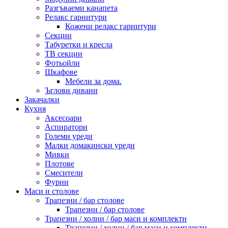
Разгъваеми канапета
Релакс гарнитури
Кожени релакс гарнитури
Секции
Табуретки и кресла
ТВ секции
Фотьойли
Шкафове
Мебели за дома.
Ъглови дивани
Закачалки
Кухня
Аксесоари
Аспиратори
Големи уреди
Малки домакински уреди
Мивки
Плотове
Смесители
Фурни
Маси и столове
Трапезни / бар столове
Трапезни / бар столове
Трапезни / холни / бар маси и комплекти
Трапезни / холни / бар маси и комплекти