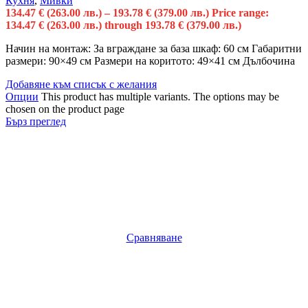
Кухня
,
Мивки
134.47
€
(263.00 лв.)
–
193.78
€
(379.00 лв.)
Price range:
134.47 € (263.00 лв.) through 193.78 € (379.00 лв.)
Начин на монтаж: За вграждане за база шкаф: 60 см Габаритни
размери: 90×49 см Размери на коритото: 49×41 см Дълбочина
Добавяне към списък с желания
Опции
This product has multiple variants. The options may be
chosen on the product page
Бърз преглед
Сравняване