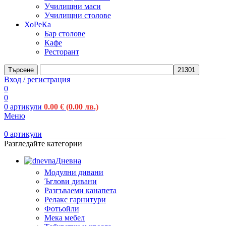
Училищни маси
Училищни столове
ХоРеКа
Бар столове
Кафе
Ресторант
Търсене
Вход / регистрация
0
0
0
артикули
0.00
€
(0.00 лв.)
Меню
0
артикули
Разгледайте категории
Дневна
Модулни дивани
Ъглови дивани
Разгъваеми канапета
Релакс гарнитури
Фотьойли
Мека мебел