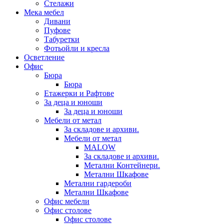
Стелажи
Мека мебел
Дивани
Пуфове
Табуретки
Фотьойли и кресла
Осветление
Офис
Бюра
Бюра
Етажерки и Рафтове
За деца и юноши
За деца и юноши
Мебели от метал
За складове и архиви.
Мебели от метал
MALOW
За складове и архиви.
Метални Контейнери.
Метални Шкафове
Метални гардероби
Метални Шкафове
Офис мебели
Офис столове
Офис столове