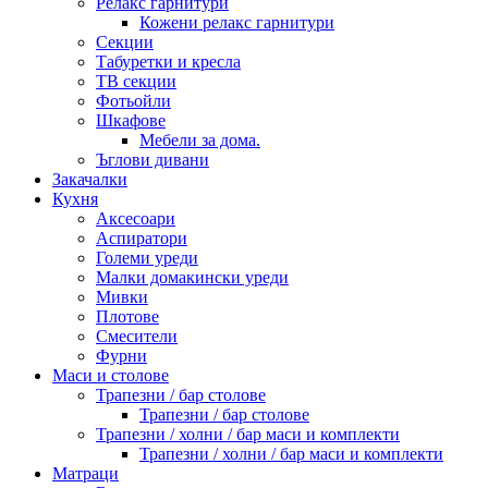
Релакс гарнитури
Кожени релакс гарнитури
Секции
Табуретки и кресла
ТВ секции
Фотьойли
Шкафове
Мебели за дома.
Ъглови дивани
Закачалки
Кухня
Аксесоари
Аспиратори
Големи уреди
Малки домакински уреди
Мивки
Плотове
Смесители
Фурни
Маси и столове
Трапезни / бар столове
Трапезни / бар столове
Трапезни / холни / бар маси и комплекти
Трапезни / холни / бар маси и комплекти
Матраци