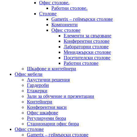
Офис столове.
Работни столове.
Столове
Gamerix – геймърски столове
Компоненти
Офис столове
Елементи за свързване
Конферентни столове
Лабораторни столове
Мениджърски столове
Посетителски столове
Работни столове
Шкафове и контейнери
Офис мебели
Акустични решения
Гардероби
Етажерки
Зали за обучение и презентации
Контейнери
Конферентни маси
Офис шкафове
Регулируеми бюра
Стационарни офис бюра
Офис столове
Gamerix – геймърски столове