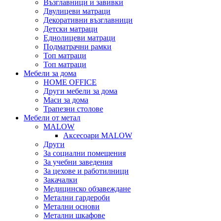
Възглавници и завивки
Двулицеви матраци
Декоративни възглавници
Детски матраци
Еднолицеви матраци
Подматрачни рамки
Топ матраци
Топ матраци
Мебели за дома
HOME OFFICE
Други мебели за дома
Маси за дома
Трапезни столове
Мебели от метал
MALOW
Аксесоари MALOW
Други
За социални помещения
За учебни заведения
За цехове и работилници
Закачалки
Медицинско обзавеждане
Метални гардероби
Метални основи
Метални шкафове