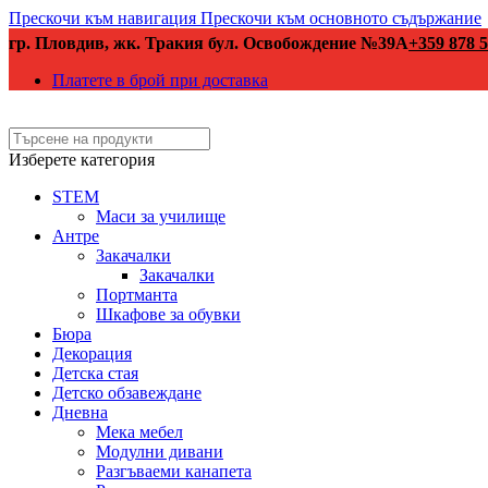
Прескочи към навигация
Прескочи към основното съдържание
гр. Пловдив, жк. Тракия бул. Освобождение №39А
+359 878 5
Платете в брой при доставка
Изберете категория
STEM
Маси за училище
Антре
Закачалки
Закачалки
Портманта
Шкафове за обувки
Бюра
Декорация
Детска стая
Детско обзавеждане
Дневна
Мека мебел
Модулни дивани
Разгъваеми канапета