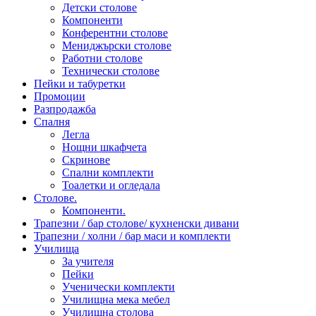
Детски столове
Компоненти
Конферентни столове
Мениджърски столове
Работни столове
Технически столове
Пейки и табуретки
Промоции
Разпродажба
Спалня
Легла
Нощни шкафчета
Скринове
Спални комплекти
Тоалетки и огледала
Столове.
Компоненти.
Трапезни / бар столове/ кухненски дивани
Трапезни / холни / бар маси и комплекти
Училища
За учителя
Пейки
Ученически комплекти
Училищна мека мебел
Училищна столова