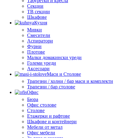
Табуретки и кресла
Секции
ТВ секции
Шкафове
Кухня
Мивки
Смесители
Аспиратори
Фурни
Плотове
Малки домакински уреди
Големи уреди
Аксесоари
Маси и Столове
Трапезни / холни / бар маси и комплекти
Трапезни / бар столове
Офис
Бюра
Офис столове
Столове
Етажерки и рафтове
Шкафове и контейнери
Мебели от метал
Офис мебели