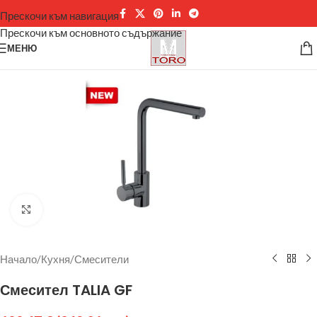
Прескочи към навигация
Прескочи към основното съдържание
МЕНЮ
Щракнете за уголемяване
Начало
/
Кухня
/
Смесители
Смесител TALIA GF