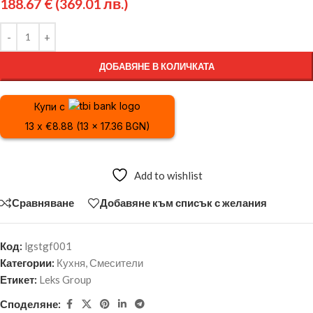
188.67
€
(369.01 лв.)
ДОБАВЯНЕ В КОЛИЧКАТА
Купи с
13 x €8.88 (13 x 17.36 BGN)
Add to wishlist
Сравняване
Добавяне към списък с желания
Код:
lgstgf001
Категории:
Кухня
,
Смесители
Етикет:
Leks Group
Споделяне: