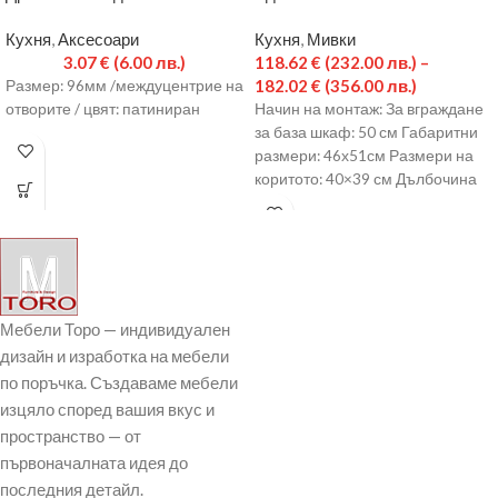
Кухня
,
Аксесоари
Кухня
,
Мивки
3.07
€
(6.00 лв.)
118.62
€
(232.00 лв.)
–
182.02
€
(356.00 лв.)
Размер: 96мм /междуцентрие на
отворите / цвят: патиниран
Начин на монтаж: За вграждане
за база шкаф: 50 см Габаритни
размери: 46х51см Размери на
коритото: 40×39 см Дълбочина
на
Мебели Торо — индивидуален
дизайн и изработка на мебели
по поръчка. Създаваме мебели
изцяло според вашия вкус и
пространство — от
първоначалната идея до
последния детайл.