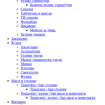
Релакс гарнитури
Кожени релакс гарнитури
Секции
Табуретки и кресла
ТВ секции
Фотьойли
Шкафове
Мебели за дома.
Ъглови дивани
Закачалки
Кухня
Аксесоари
Аспиратори
Големи уреди
Малки домакински уреди
Мивки
Плотове
Смесители
Фурни
Маси и столове
Трапезни / бар столове
Трапезни / бар столове
Трапезни / холни / бар маси и комплекти
Трапезни / холни / бар маси и комплекти
Матраци