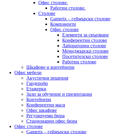
Офис столове.
Работни столове.
Столове
Gamerix – геймърски столове
Компоненти
Офис столове
Елементи за свързване
Конферентни столове
Лабораторни столове
Мениджърски столове
Посетителски столове
Работни столове
Шкафове и контейнери
Офис мебели
Акустични решения
Гардероби
Етажерки
Зали за обучение и презентации
Контейнери
Конферентни маси
Офис шкафове
Регулируеми бюра
Стационарни офис бюра
Офис столове
Gamerix – геймърски столове