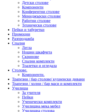
Детски столове
Компоненти
Конферентни столове
Мениджърски столове
Работни столове
Технически столове
Пейки и табуретки
Промоции
Разпродажба
Спалня
Легла
Нощни шкафчета
Скринове
Спални комплекти
Тоалетки и огледала
Столове.
Компоненти.
Трапезни / бар столове/ кухненски дивани
Трапезни / холни / бар маси и комплекти
Училища
За учителя
Пейки
Ученически комплекти
Училищна мека мебел
Училищна столова