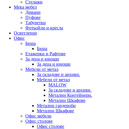
Стелажи
Мека мебел
Дивани
Пуфове
Табуретки
Фотьойли и кресла
Осветление
Офис
Бюра
Бюра
Етажерки и Рафтове
За деца и юноши
За деца и юноши
Мебели от метал
За складове и архиви.
Мебели от метал
MALOW
За складове и архиви.
Метални Контейнери.
Метални Шкафове
Метални гардероби
Метални Шкафове
Офис мебели
Офис столове
Офис столове