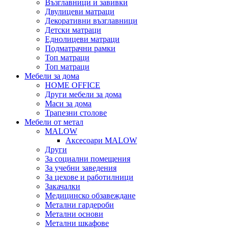
Възглавници и завивки
Двулицеви матраци
Декоративни възглавници
Детски матраци
Еднолицеви матраци
Подматрачни рамки
Топ матраци
Топ матраци
Мебели за дома
HOME OFFICE
Други мебели за дома
Маси за дома
Трапезни столове
Мебели от метал
MALOW
Аксесоари MALOW
Други
За социални помещения
За учебни заведения
За цехове и работилници
Закачалки
Медицинско обзавеждане
Метални гардероби
Метални основи
Метални шкафове