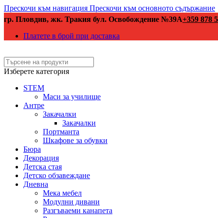
Прескочи към навигация
Прескочи към основното съдържание
гр. Пловдив, жк. Тракия бул. Освобождение №39А
+359 878 5
Платете в брой при доставка
Изберете категория
STEM
Маси за училище
Антре
Закачалки
Закачалки
Портманта
Шкафове за обувки
Бюра
Декорация
Детска стая
Детско обзавеждане
Дневна
Мека мебел
Модулни дивани
Разгъваеми канапета