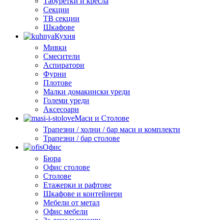
Табуретки и кресла
Секции
ТВ секции
Шкафове
Кухня
Мивки
Смесители
Аспиратори
Фурни
Плотове
Малки домакински уреди
Големи уреди
Аксесоари
Маси и Столове
Трапезни / холни / бар маси и комплекти
Трапезни / бар столове
Офис
Бюра
Офис столове
Столове
Етажерки и рафтове
Шкафове и контейнери
Мебели от метал
Офис мебели