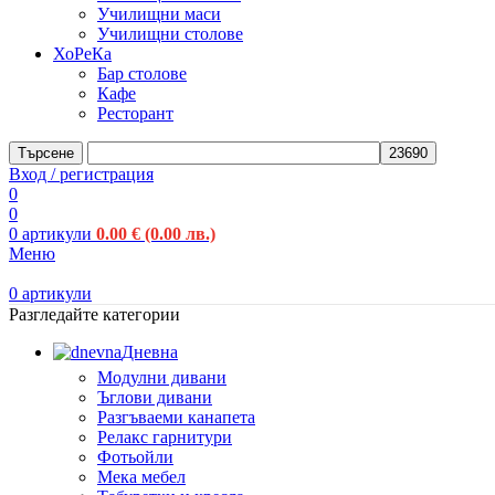
Училищни маси
Училищни столове
ХоРеКа
Бар столове
Кафе
Ресторант
Търсене
Вход / регистрация
0
0
0
артикули
0.00
€
(0.00 лв.)
Меню
0
артикули
Разгледайте категории
Дневна
Модулни дивани
Ъглови дивани
Разгъваеми канапета
Релакс гарнитури
Фотьойли
Мека мебел