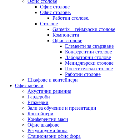
Офис столове
Офис столове
Офис столове.
Работни столове.
Столове
Gamerix – геймърски столове
Компоненти
Офис столове
Елементи за свързване
Конферентни столове
Лабораторни столове
Мениджърски столове
Посетителски столове
Работни столове
Шкафове и контейнери
Офис мебели
Акустични решения
Гардероби
Етажерки
Зали за обучение и презентации
Контейнери
Конферентни маси
Офис шкафове
Регулируеми бюра
Стационарни офис бюра