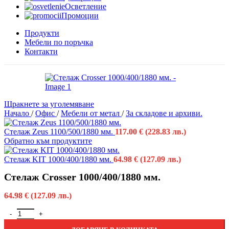
Осветление
Промоции
Продукти
Мебели по поръчка
Контакти
Щракнете за уголемяване
Начало
/
Офис
/
Мебели от метал
/
За складове и архиви.
Стелаж Zeus 1100/500/1880 мм.
117.00
€
(228.83 лв.)
Обратно към продуктите
Стелаж KIT 1000/400/1880 мм.
64.98
€
(127.09 лв.)
Стелаж Crosser 1000/400/1880 мм.
64.98
€
(127.09 лв.)