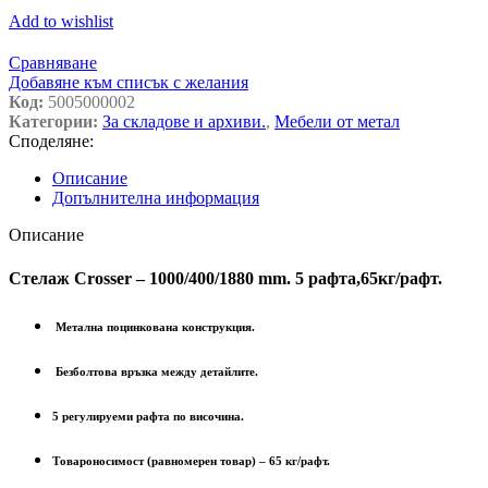
Add to wishlist
Сравняване
Добавяне към списък с желания
Код:
5005000002
Категории:
За складове и архиви.
,
Мебели от метал
Споделяне:
Описание
Допълнителна информация
Описание
Стелаж Crosser – 1000/400/1880 mm. 5 рафта,65кг/рафт.
Метална поцинкована конструкция.
Безболтова връзка между детайлите.
5 регулируеми рафта по височина.
Товароносимост (равномерен товар) – 65 кг/рафт.