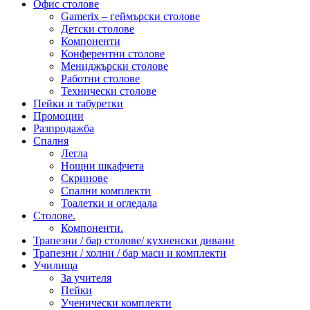
Офис столове
Gamerix – геймърски столове
Детски столове
Компоненти
Конферентни столове
Мениджърски столове
Работни столове
Технически столове
Пейки и табуретки
Промоции
Разпродажба
Спалня
Легла
Нощни шкафчета
Скринове
Спални комплекти
Тоалетки и огледала
Столове.
Компоненти.
Трапезни / бар столове/ кухненски дивани
Трапезни / холни / бар маси и комплекти
Училища
За учителя
Пейки
Ученически комплекти