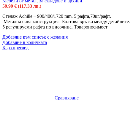
Мебели от метал
,
За складове и архиви.
59.99
€
(117.33 лв.)
Стелаж Achille – 900/400/1720 mm. 5 рафта,70кг/рафт.
Метална сива конструкция. Болтова връзка между детайлите.
5 регулируеми рафта по височина. Товароносимост
Добавяне към списък с желания
Добавяне в количката
Бърз преглед
Сравняване