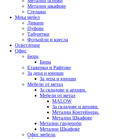
Метални основи
Метални шкафове
Стелажи
Мека мебел
Дивани
Пуфове
Табуретки
Фотьойли и кресла
Осветление
Офис
Бюра
Бюра
Етажерки и Рафтове
За деца и юноши
За деца и юноши
Мебели от метал
За складове и архиви.
Мебели от метал
MALOW
За складове и архиви.
Метални Контейнери.
Метални Шкафове
Метални гардероби
Метални Шкафове
Офис мебели