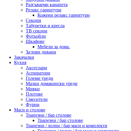
Разгъваеми канапета
Релакс гарнитури
Кожени релакс гарнитури
Секции
Табуретки и кресла
ТВ секции
Фотьойли
Шкафове
Мебели за дома.
Ъглови дивани
Закачалки
Кухня
Аксесоари
Аспиратори
Големи уреди
Малки домакински уреди
Мивки
Плотове
Смесители
Фурни
Маси и столове
Трапезни / бар столове
Трапезни / бар столове
Трапезни / холни / бар маси и комплекти
Трапезни / холни / бар маси и комплекти