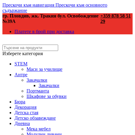
Прескочи към навигация
Прескочи към основното
съдържание
гр. Пловдив, жк. Тракия бул. Освобождение
+359 878 58 51
№39А
29
Платете в брой при доставка
Изберете категория
STEM
Маси за училище
Антре
Закачалки
Закачалки
Портманта
Шкафове за обувки
Бюра
Декорация
Детска стая
Детско обзавеждане
Дневна
Мека мебел
Модулни дивани