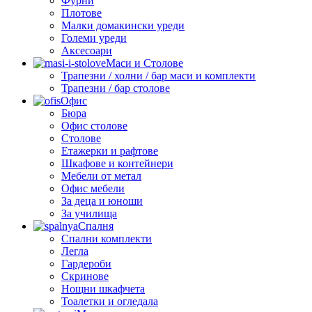
Фурни
Плотове
Малки домакински уреди
Големи уреди
Аксесоари
Маси и Столове
Трапезни / холни / бар маси и комплекти
Трапезни / бар столове
Офис
Бюра
Офис столове
Столове
Етажерки и рафтове
Шкафове и контейнери
Мебели от метал
Офис мебели
За деца и юноши
За училища
Спалня
Спални комплекти
Легла
Гардероби
Скринове
Нощни шкафчета
Тоалетки и огледала