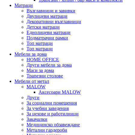
Матраци
Възглавници и завивки
Двулицеви матраци
Декоративни възглавници
Детски матраци
Еднолицеви матраци
Подматрачни рамки
Топ матраци
Топ матраци
Мебели за дома
HOME OFFICE
Други мебели за дома
Маси за дома
Трапезни столове
Мебели от метал
MALOW
Аксесоари MALOW
Други
За социални помещения
За учебни заведения
За цехове и работилници
Закачалки
Медицинско обзавеждане
Метални гардероби