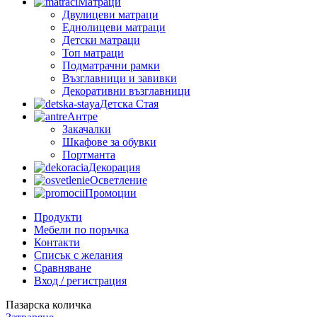
Матраци
Двулицеви матраци
Еднолицеви матраци
Детски матраци
Топ матраци
Подматрачни рамки
Възглавници и завивки
Декоративни възглавници
Детска Стая
Антре
Закачалки
Шкафове за обувки
Портманта
Декорация
Осветление
Промоции
Продукти
Мебели по поръчка
Контакти
Списък с желания
Сравняване
Вход / регистрация
Пазарска количка