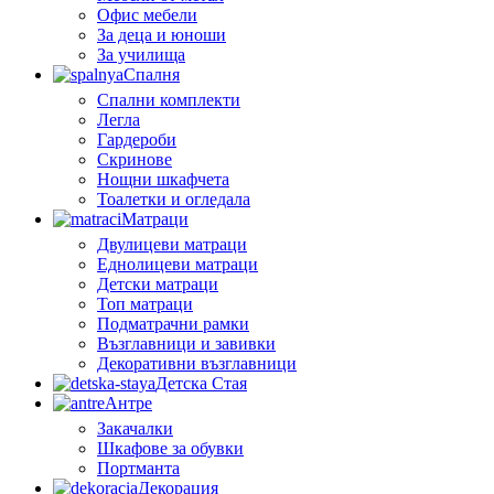
Офис мебели
За деца и юноши
За училища
Спалня
Спални комплекти
Легла
Гардероби
Скринове
Нощни шкафчета
Тоалетки и огледала
Матраци
Двулицеви матраци
Еднолицеви матраци
Детски матраци
Топ матраци
Подматрачни рамки
Възглавници и завивки
Декоративни възглавници
Детска Стая
Антре
Закачалки
Шкафове за обувки
Портманта
Декорация