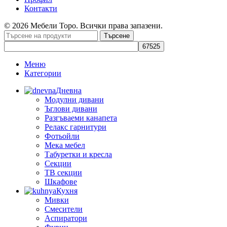
Контакти
© 2026 Мебели Торо. Всички права запазени.
Търсене
Меню
Категории
Дневна
Модулни дивани
Ъглови дивани
Разгъваеми канапета
Релакс гарнитури
Фотьойли
Мека мебел
Табуретки и кресла
Секции
ТВ секции
Шкафове
Кухня
Мивки
Смесители
Аспиратори