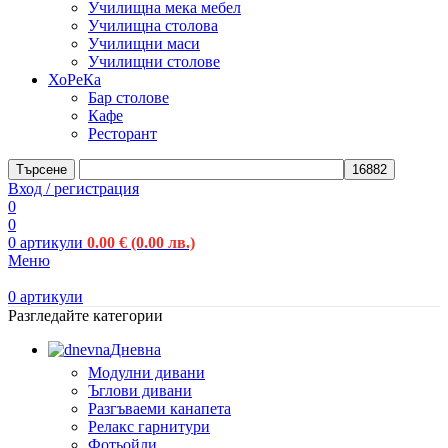
Училищна мека мебел
Училищна столова
Училищни маси
Училищни столове
ХоРеКа
Бар столове
Кафе
Ресторант
Търсене
Вход / регистрация
0
0
0
артикули
0.00
€
(0.00 лв.)
Меню
0
артикули
Разгледайте категории
Дневна
Модулни дивани
Ъглови дивани
Разгъваеми канапета
Релакс гарнитури
Фотьойли