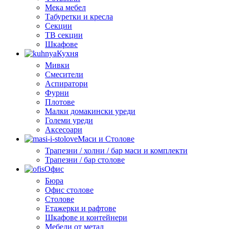
Мека мебел
Табуретки и кресла
Секции
ТВ секции
Шкафове
Кухня
Мивки
Смесители
Аспиратори
Фурни
Плотове
Малки домакински уреди
Големи уреди
Аксесоари
Маси и Столове
Трапезни / холни / бар маси и комплекти
Трапезни / бар столове
Офис
Бюра
Офис столове
Столове
Етажерки и рафтове
Шкафове и контейнери
Мебели от метал