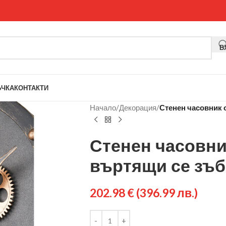
В
ЪЧКА
КОНТАКТИ
Начало
/
Декорация
/
Стенен часовник 
Стенен часовни
въртящи се зъб
202.98
€
(396.99 лв.)