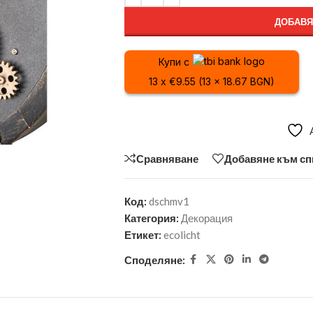
ДОБАВЯ
Купи с
13 x €9.55 (13 x 18.67 BGN)
Сравняване
Добавяне към сп
Код:
dschmv1
Категория:
Декорация
Етикет:
ecolicht
Споделяне: