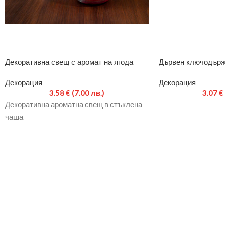
Декоративна свещ с аромат на ягода
Дървен ключодърж
Декорация
Декорация
3.58
€
(7.00 лв.)
3.07
€
Декоративна ароматна свещ в стъклена
чаша