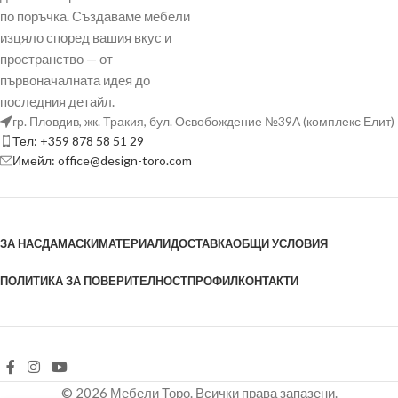
по поръчка. Създаваме мебели
изцяло според вашия вкус и
пространство — от
първоначалната идея до
последния детайл.
гр. Пловдив, жк. Тракия, бул. Освобождение №39А (комплекс Елит)
Тел: +359 878 58 51 29
Имейл: office@design-toro.com
ЗА НАС
ДАМАСКИ
МАТЕРИАЛИ
ДОСТАВКА
ОБЩИ УСЛОВИЯ
ПОЛИТИКА ЗА ПОВЕРИТЕЛНОСТ
ПРОФИЛ
КОНТАКТИ
© 2026 Мебели Торо. Всички права запазени.