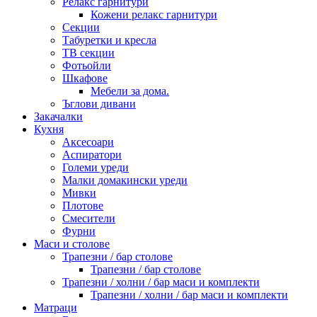
Релакс гарнитури
Кожени релакс гарнитури
Секции
Табуретки и кресла
ТВ секции
Фотьойли
Шкафове
Мебели за дома.
Ъглови дивани
Закачалки
Кухня
Аксесоари
Аспиратори
Големи уреди
Малки домакински уреди
Мивки
Плотове
Смесители
Фурни
Маси и столове
Трапезни / бар столове
Трапезни / бар столове
Трапезни / холни / бар маси и комплекти
Трапезни / холни / бар маси и комплекти
Матраци