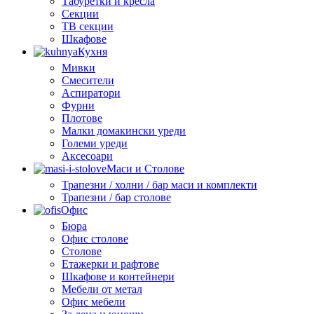
Табуретки и кресла
Секции
ТВ секции
Шкафове
Кухня
Мивки
Смесители
Аспиратори
Фурни
Плотове
Малки домакински уреди
Големи уреди
Аксесоари
Маси и Столове
Трапезни / холни / бар маси и комплекти
Трапезни / бар столове
Офис
Бюра
Офис столове
Столове
Етажерки и рафтове
Шкафове и контейнери
Мебели от метал
Офис мебели