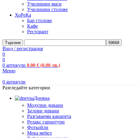
Училищни маси
Училищни столове
ХоРеКа
Бар столове
Кафе
Ресторант
Търсене
Вход / регистрация
0
0
0
артикули
0.00
€
(0.00 лв.)
Меню
0
артикули
Разгледайте категории
Дневна
Модулни дивани
Ъглови дивани
Разгъваеми канапета
Релакс гарнитури
Фотьойли
Мека мебел