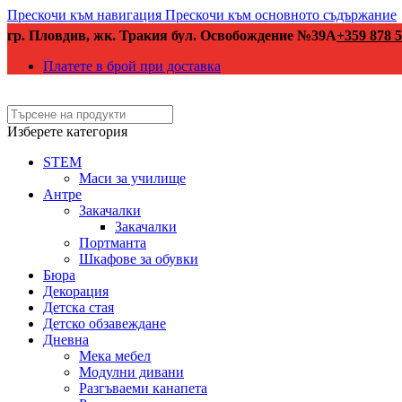
Прескочи към навигация
Прескочи към основното съдържание
гр. Пловдив, жк. Тракия бул. Освобождение №39А
+359 878 5
Платете в брой при доставка
Изберете категория
STEM
Маси за училище
Антре
Закачалки
Закачалки
Портманта
Шкафове за обувки
Бюра
Декорация
Детска стая
Детско обзавеждане
Дневна
Мека мебел
Модулни дивани
Разгъваеми канапета