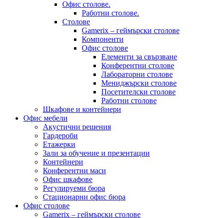
Офис столове.
Работни столове.
Столове
Gamerix – геймърски столове
Компоненти
Офис столове
Елементи за свързване
Конферентни столове
Лабораторни столове
Мениджърски столове
Посетителски столове
Работни столове
Шкафове и контейнери
Офис мебели
Акустични решения
Гардероби
Етажерки
Зали за обучение и презентации
Контейнери
Конферентни маси
Офис шкафове
Регулируеми бюра
Стационарни офис бюра
Офис столове
Gamerix – геймърски столове