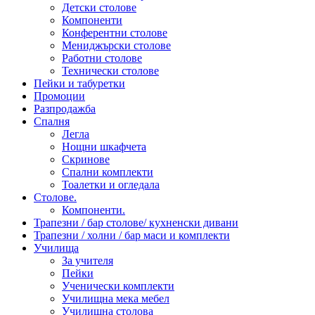
Детски столове
Компоненти
Конферентни столове
Мениджърски столове
Работни столове
Технически столове
Пейки и табуретки
Промоции
Разпродажба
Спалня
Легла
Нощни шкафчета
Скринове
Спални комплекти
Тоалетки и огледала
Столове.
Компоненти.
Трапезни / бар столове/ кухненски дивани
Трапезни / холни / бар маси и комплекти
Училища
За учителя
Пейки
Ученически комплекти
Училищна мека мебел
Училищна столова