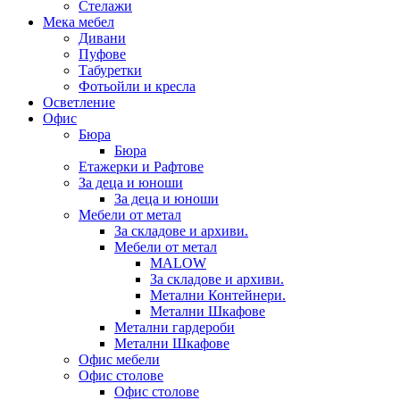
Стелажи
Мека мебел
Дивани
Пуфове
Табуретки
Фотьойли и кресла
Осветление
Офис
Бюра
Бюра
Етажерки и Рафтове
За деца и юноши
За деца и юноши
Мебели от метал
За складове и архиви.
Мебели от метал
MALOW
За складове и архиви.
Метални Контейнери.
Метални Шкафове
Метални гардероби
Метални Шкафове
Офис мебели
Офис столове
Офис столове