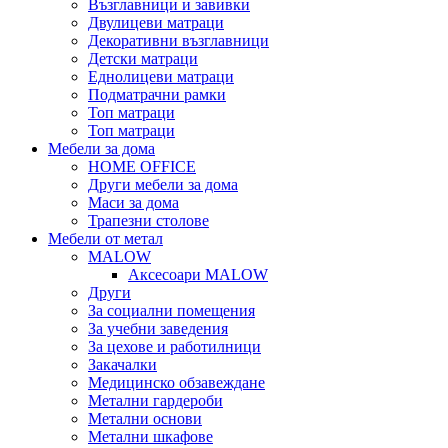
Възглавници и завивки
Двулицеви матраци
Декоративни възглавници
Детски матраци
Еднолицеви матраци
Подматрачни рамки
Топ матраци
Топ матраци
Мебели за дома
HOME OFFICE
Други мебели за дома
Маси за дома
Трапезни столове
Мебели от метал
MALOW
Аксесоари MALOW
Други
За социални помещения
За учебни заведения
За цехове и работилници
Закачалки
Медицинско обзавеждане
Метални гардероби
Метални основи
Метални шкафове