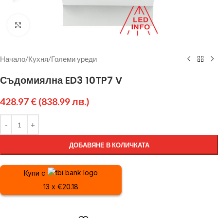
Щракнете за уголемяване
Начало
/
Кухня
/
Големи уреди
Съдомиялна ED3 10TP7 V
428.97
€
(838.99 лв.)
ДОБАВЯНЕ В КОЛИЧКАТА
Купи с
13 x €20.18