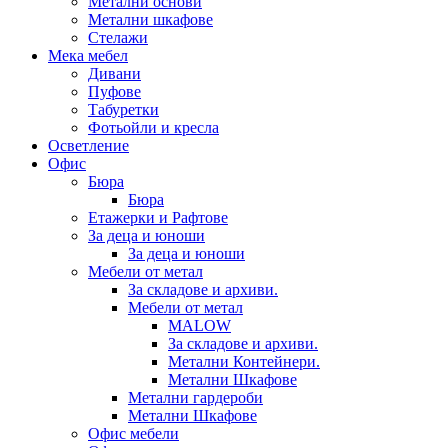
Метални основи
Метални шкафове
Стелажи
Мека мебел
Дивани
Пуфове
Табуретки
Фотьойли и кресла
Осветление
Офис
Бюра
Бюра
Етажерки и Рафтове
За деца и юноши
За деца и юноши
Мебели от метал
За складове и архиви.
Мебели от метал
MALOW
За складове и архиви.
Метални Контейнери.
Метални Шкафове
Метални гардероби
Метални Шкафове
Офис мебели