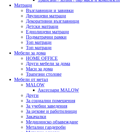
Матраци
Възглавници и завивки
Двулицеви матраци
Декоративни възглавници
Детски матраци
Еднолицеви матраци
Подматрачни рамки
Топ матраци
Топ матраци
Мебели за дома
HOME OFFICE
Други мебели за дома
Маси за дома
Трапезни столове
Мебели от метал
MALOW
Аксесоари MALOW
Други
За социални помещения
За учебни заведения
За цехове и работилници
Закачалки
Медицинско обзавеждане
Метални гардероби