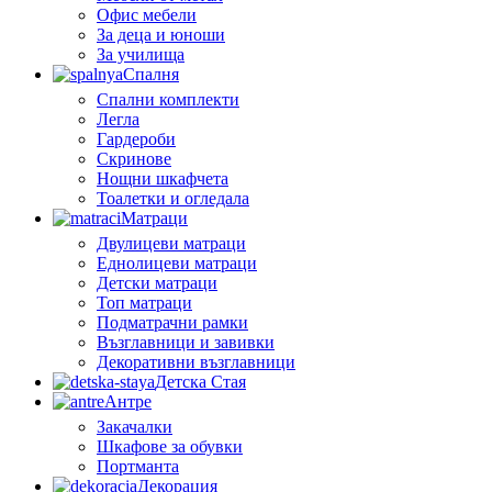
Офис мебели
За деца и юноши
За училища
Спалня
Спални комплекти
Легла
Гардероби
Скринове
Нощни шкафчета
Тоалетки и огледала
Матраци
Двулицеви матраци
Еднолицеви матраци
Детски матраци
Топ матраци
Подматрачни рамки
Възглавници и завивки
Декоративни възглавници
Детска Стая
Антре
Закачалки
Шкафове за обувки
Портманта
Декорация