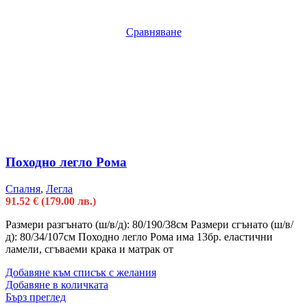
Сравняване
Походно легло Рома
Спалня
,
Легла
91.52
€
(179.00 лв.)
Размери разгънато (ш/в/д): 80/190/38см Размери сгънато (ш/в/
д): 80/34/107см Походно легло Рома има 13бр. еластични
ламели, сгъваеми крака и матрак от
Добавяне към списък с желания
Добавяне в количката
Бърз преглед