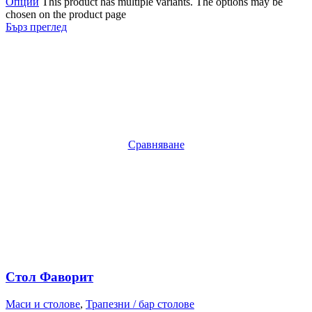
Опции
This product has multiple variants. The options may be
chosen on the product page
Бърз преглед
Сравняване
Стол Фаворит
Маси и столове
,
Трапезни / бар столове