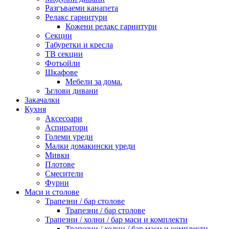
Разгъваеми канапета
Релакс гарнитури
Кожени релакс гарнитури
Секции
Табуретки и кресла
ТВ секции
Фотьойли
Шкафове
Мебели за дома.
Ъглови дивани
Закачалки
Кухня
Аксесоари
Аспиратори
Големи уреди
Малки домакински уреди
Мивки
Плотове
Смесители
Фурни
Маси и столове
Трапезни / бар столове
Трапезни / бар столове
Трапезни / холни / бар маси и комплекти
Трапезни / холни / бар маси и комплекти