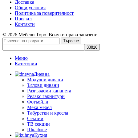
Доставка
Общи условия
Политика за поверителност
Профил
Контакти
© 2026 Мебели Торо. Всички права запазени.
Търсене
Меню
Категории
Дневна
Модулни дивани
Ъглови дивани
Разгъваеми канапета
Релакс гарнитури
Фотьойли
Мека мебел
Табуретки и кресла
Секции
ТВ секции
Шкафове
Кухня