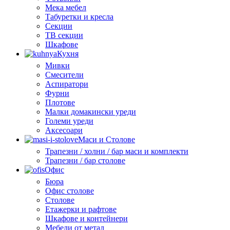
Мека мебел
Табуретки и кресла
Секции
ТВ секции
Шкафове
Кухня
Мивки
Смесители
Аспиратори
Фурни
Плотове
Малки домакински уреди
Големи уреди
Аксесоари
Маси и Столове
Трапезни / холни / бар маси и комплекти
Трапезни / бар столове
Офис
Бюра
Офис столове
Столове
Етажерки и рафтове
Шкафове и контейнери
Мебели от метал