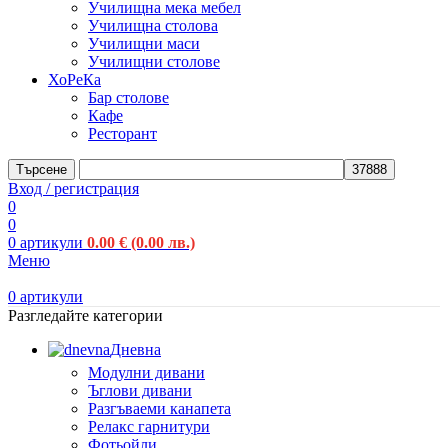
Училищна мека мебел
Училищна столова
Училищни маси
Училищни столове
ХоРеКа
Бар столове
Кафе
Ресторант
Търсене
Вход / регистрация
0
0
0
артикули
0.00
€
(0.00 лв.)
Меню
0
артикули
Разгледайте категории
Дневна
Модулни дивани
Ъглови дивани
Разгъваеми канапета
Релакс гарнитури
Фотьойли