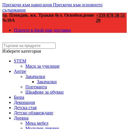
Прескочи към навигация
Прескочи към основното
съдържание
гр. Пловдив, жк. Тракия бул. Освобождение
+359 878 58 51
№39А
29
Платете в брой при доставка
Изберете категория
STEM
Маси за училище
Антре
Закачалки
Закачалки
Портманта
Шкафове за обувки
Бюра
Декорация
Детска стая
Детско обзавеждане
Дневна
Мека мебел
Модулни дивани