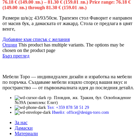
76.18
€
(149.00 лв.)
–
81.30
€
(159.01 лв.)
Price range: 76.18 €
(149.00 лв.) through 81.30 € (159.01 лв.)
Размери ш/в/д: 43/93/50см. Трапезен стол Фаворит е направен
от масив бук, а дамаската от жакард. Стола се предлага в цвят
венге,
Добавяне към списък с желания
Опции
This product has multiple variants. The options may be
chosen on the product page
Бърз преглед
Мебели Торо — индивидуален дизайн и изработка на мебели
по поръчка. Създаваме мебели изцяло според вашия вкус и
пространство — от първоначалната идея до последния детайл.
гр. Пловдив, жк. Тракия, бул. Освобождение
№39А (комплекс Елит)
Тел: +359 878 58 51 29
Имейл: office@design-toro.com
За нас
Дамаски
Материали