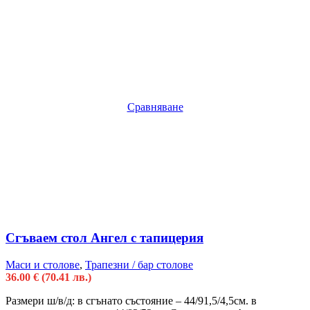
Сравняване
Сгъваем стол Ангел с тапицерия
Маси и столове
,
Трапезни / бар столове
36.00
€
(70.41 лв.)
Размери ш/в/д: в сгънато състояние – 44/91,5/4,5см. в