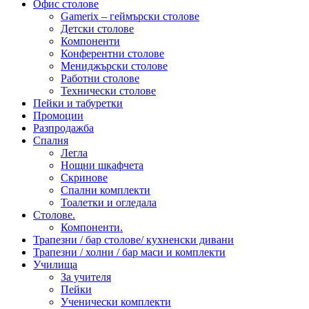
Офис столове
Gamerix – геймърски столове
Детски столове
Компоненти
Конферентни столове
Мениджърски столове
Работни столове
Технически столове
Пейки и табуретки
Промоции
Разпродажба
Спалня
Легла
Нощни шкафчета
Скринове
Спални комплекти
Тоалетки и огледала
Столове.
Компоненти.
Трапезни / бар столове/ кухненски дивани
Трапезни / холни / бар маси и комплекти
Училища
За учителя
Пейки
Ученически комплекти