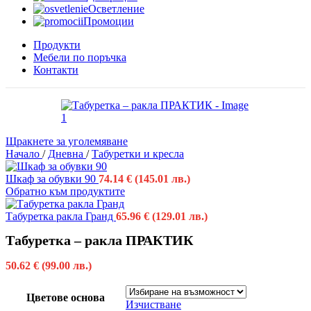
Осветление
Промоции
Продукти
Мебели по поръчка
Контакти
Щракнете за уголемяване
Начало
/
Дневна
/
Табуретки и кресла
Шкаф за обувки 90
74.14
€
(145.01 лв.)
Обратно към продуктите
Табуретка ракла Гранд
65.96
€
(129.01 лв.)
Табуретка – ракла ПРАКТИК
50.62
€
(99.00 лв.)
Цветове основа
Изчистване