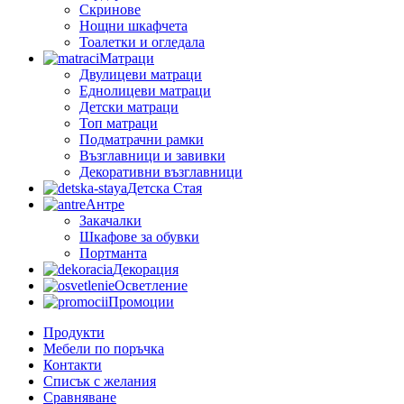
Скринове
Нощни шкафчета
Тоалетки и огледала
Матраци
Двулицеви матраци
Еднолицеви матраци
Детски матраци
Топ матраци
Подматрачни рамки
Възглавници и завивки
Декоративни възглавници
Детска Стая
Антре
Закачалки
Шкафове за обувки
Портманта
Декорация
Осветление
Промоции
Продукти
Мебели по поръчка
Контакти
Списък с желания
Сравняване