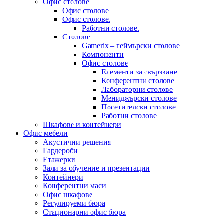
Офис столове
Офис столове
Офис столове.
Работни столове.
Столове
Gamerix – геймърски столове
Компоненти
Офис столове
Елементи за свързване
Конферентни столове
Лабораторни столове
Мениджърски столове
Посетителски столове
Работни столове
Шкафове и контейнери
Офис мебели
Акустични решения
Гардероби
Етажерки
Зали за обучение и презентации
Контейнери
Конферентни маси
Офис шкафове
Регулируеми бюра
Стационарни офис бюра