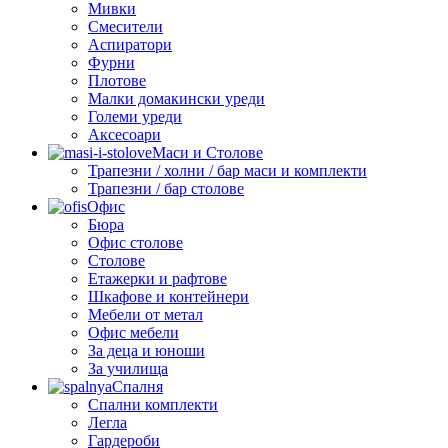
Мивки
Смесители
Аспиратори
Фурни
Плотове
Малки домакински уреди
Големи уреди
Аксесоари
Маси и Столове
Трапезни / холни / бар маси и комплекти
Трапезни / бар столове
Офис
Бюра
Офис столове
Столове
Етажерки и рафтове
Шкафове и контейнери
Мебели от метал
Офис мебели
За деца и юноши
За училища
Спалня
Спални комплекти
Легла
Гардероби