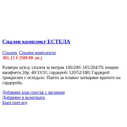
Спален комплект ЕСТЕЛА
Спалня
,
Спални комплекти
301.15
€
(589.00 лв.)
Размери ш/в/д: спалня за матрак 160/200: 165/204/70; нощни
шкафчета 2бр: 40/33/31; гардероб: 120/52/180; Гардероб
трикрилен с огледало. Панти за плавно затваряне вратите на
гардероба.
Добавяне към списък с желания
Добавяне в количката
Бърз преглед