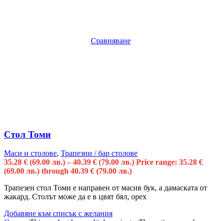
Сравняване
Стол Томи
Маси и столове
,
Трапезни / бар столове
35.28
€
(69.00 лв.)
–
40.39
€
(79.00 лв.)
Price range: 35.28 €
(69.00 лв.) through 40.39 € (79.00 лв.)
Трапезен стол Томи е направен от масив бук, а дамаската от
жакард. Столът може да е в цвят бял, орех
Добавяне към списък с желания