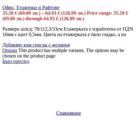
Офис
,
Етажерки и Рафтове
35.28
€
(69.00 лв.)
–
64.93
€
(126.99 лв.)
Price range: 35.28 €
(69.00 лв.) through 64.93 € (126.99 лв.)
Размери ш/в/д: 78/112,3/33см Етажерката е изработена от ПДЧ
16мм с кант 0,5мм. Цвета на етажерката е бяло гладко, а на
Добавяне към списък с желания
Опции
This product has multiple variants. The options may be
chosen on the product page
Бърз преглед
Сравняване