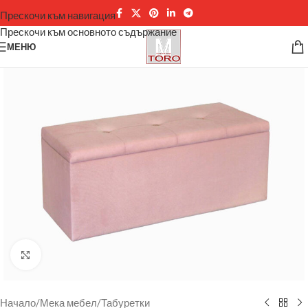
Прескочи към навигация
Прескочи към основното съдържание
МЕНЮ
Щракнете за уголемяване
Начало
/
Мека мебел
/
Табуретки