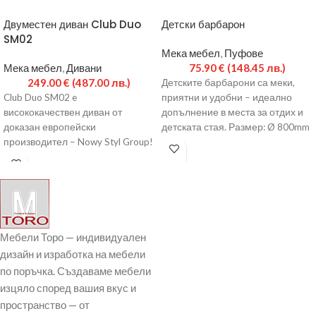
Двуместен диван Club Duo
Детски барбарон
SM02
Мека мебел
,
Пуфове
Мека мебел
,
Дивани
75.90
€
(148.45 лв.)
249.00
€
(487.00 лв.)
Детските барбарони са меки,
Club Duo SM02 e
приятни и удобни – идеално
висококачествен диван от
допълнение в места за отдих и
доказан европейски
детската стая. Размер: Ø 800mm
производител – Nowy Styl Group!
Размери: 1290/630/770 h mm
Класиката е
Мебели Торо — индивидуален
дизайн и изработка на мебели
по поръчка. Създаваме мебели
изцяло според вашия вкус и
пространство — от