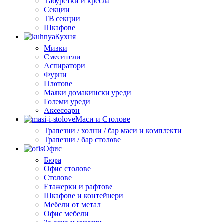
Табуретки и кресла
Секции
ТВ секции
Шкафове
Кухня
Мивки
Смесители
Аспиратори
Фурни
Плотове
Малки домакински уреди
Големи уреди
Аксесоари
Маси и Столове
Трапезни / холни / бар маси и комплекти
Трапезни / бар столове
Офис
Бюра
Офис столове
Столове
Етажерки и рафтове
Шкафове и контейнери
Мебели от метал
Офис мебели