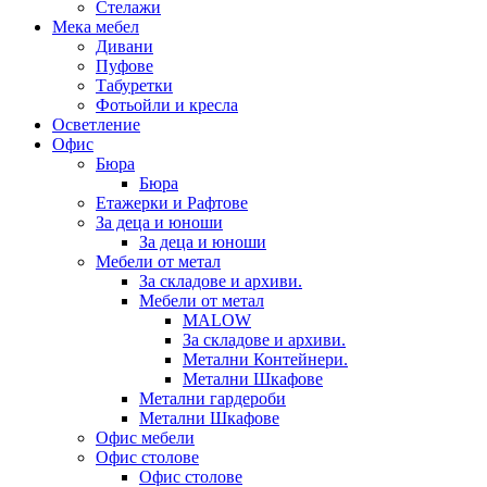
Стелажи
Мека мебел
Дивани
Пуфове
Табуретки
Фотьойли и кресла
Осветление
Офис
Бюра
Бюра
Етажерки и Рафтове
За деца и юноши
За деца и юноши
Мебели от метал
За складове и архиви.
Мебели от метал
MALOW
За складове и архиви.
Метални Контейнери.
Метални Шкафове
Метални гардероби
Метални Шкафове
Офис мебели
Офис столове
Офис столове