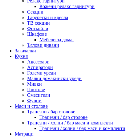
Релакс гарнитури
Кожени релакс гарнитури
Секции
Табуретки и кресла
ТВ секции
Фотьойли
Шкафове
Мебели за дома.
Ъглови дивани
Закачалки
Кухня
Аксесоари
Аспиратори
Големи уреди
Малки домакински уреди
Мивки
Плотове
Смесители
Фурни
Маси и столове
Трапезни / бар столове
Трапезни / бар столове
Трапезни / холни / бар маси и комплекти
Трапезни / холни / бар маси и комплекти
Матраци