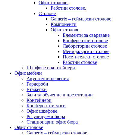
Офис столове.
Работни столове.
Столове
Gamerix – геймърски столове
Компоненти
Офис столове
Елементи за свързване
Конферентни столове
Лабораторни столове
Мениджърски столове
Посетителски столове
Работни столове
Шкафове и контейнери
Офис мебели
Акустични решения
Гардероби
Етажерки
Зали за обучение и презентации
Контейнери
Конферентни маси
Офис шкафове
Регулируеми бюра
Стационарни офис бюра
Офис столове
Gamerix – геймърски столове