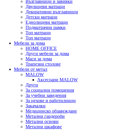
Възглавници и завивки
Двулицеви матраци
Декоративни възглавници
Детски матраци
Еднолицеви матраци
Подматрачни рамки
Топ матраци
Топ матраци
Мебели за дома
HOME OFFICE
Други мебели за дома
Маси за дома
Трапезни столове
Мебели от метал
MALOW
Аксесоари MALOW
Други
За социални помещения
За учебни заведения
За цехове и работилници
Закачалки
Медицинско обзавеждане
Метални гардероби
Метални основи
Метални шкафове