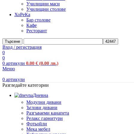
Училищни маси
Училищни столове
ХоРеКа
Бар столове
Кафе
Ресторант
Търсене
Вход / регистрация
0
0
0
артикули
0.00
€
(0.00 лв.)
Меню
0
артикули
Разгледайте категории
Дневна
Модулни дивани
Ъглови дивани
Разгъваеми канапета
Релакс гарнитури
Фотьойли
Мека мебел