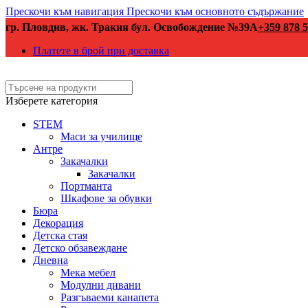
Прескочи към навигация
Прескочи към основното съдържание
гр. Пловдив, жк. Тракия бул. Освобождение №39А
+359 878 5
Платете в брой при доставка
Изберете категория
STEM
Маси за училище
Антре
Закачалки
Закачалки
Портманта
Шкафове за обувки
Бюра
Декорация
Детска стая
Детско обзавеждане
Дневна
Мека мебел
Модулни дивани
Разгъваеми канапета