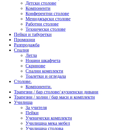
Детски столове
Компоненти
Конферентни столове
Мениджърски столове
Работни столове
Технически столове
Пейки и табуретки
Промоции
Разпродажба
Спалня
Легла
Нощни шкафчета
Скринове
Спални комплекти
Тоалетки и огледала
Столове.
Компоненти.
Трапезни / бар столове/ кухненски дивани
Трапезни / холни / бар маси и комплекти
Училища
За учителя
Пейки
Ученически комплекти
Училищна мека мебел
Училищна столова