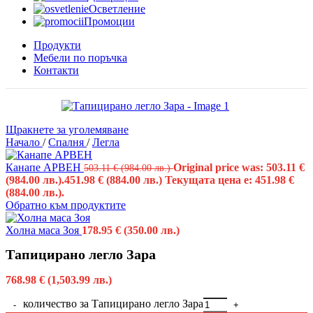
Осветление
Промоции
Продукти
Мебели по поръчка
Контакти
Щракнете за уголемяване
Начало
/
Спалня
/
Легла
Канапе АРВЕН
Original price was: 503.11 €
503.11
€
(984.00 лв.)
(984.00 лв.).
451.98
€
(884.00 лв.)
Текущата цена е: 451.98 €
(884.00 лв.).
Обратно към продуктите
Холна маса Зоя
178.95
€
(350.00 лв.)
Тапицирано легло Зара
768.98
€
(1,503.99 лв.)
количество за Тапицирано легло Зара