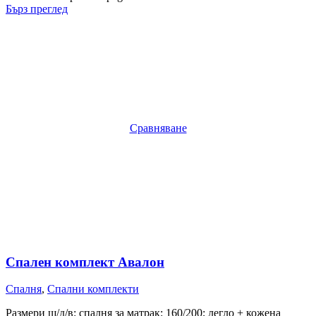
Бърз преглед
Сравняване
Спален комплект Авалон
Спалня
,
Спални комплекти
Размери ш/д/в: спалня за матрак: 160/200; легло + кожена