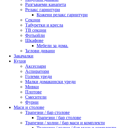
Разгъваеми канапета
Релакс гарнитури
Кожени релакс гарнитури
Секции
Табуретки и кресла
ТВ секции
Фотьойли
Шкафове
Мебели за дома.
Ъглови дивани
Закачалки
Кухня
Аксесоари
Аспиратори
Големи уреди
Малки домакински уреди
Мивки
Плотове
Смесители
Фурни
Маси и столове
Трапезни / бар столове
Трапезни / бар столове
Трапезни / холни / бар маси и комплекти
Трапезни / холни / бар маси и комплекти