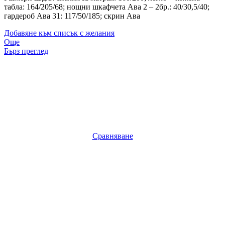
табла: 164/205/68; нощни шкафчета Ава 2 – 2бр.: 40/30,5/40;
гардероб Ава 31: 117/50/185; скрин Ава
Добавяне към списък с желания
Още
Бърз преглед
Сравняване