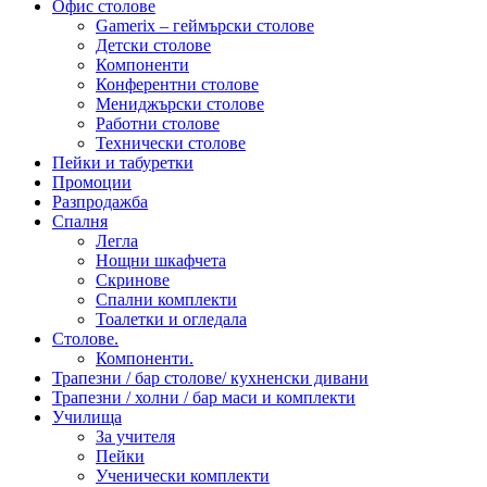
Офис столове
Gamerix – геймърски столове
Детски столове
Компоненти
Конферентни столове
Мениджърски столове
Работни столове
Технически столове
Пейки и табуретки
Промоции
Разпродажба
Спалня
Легла
Нощни шкафчета
Скринове
Спални комплекти
Тоалетки и огледала
Столове.
Компоненти.
Трапезни / бар столове/ кухненски дивани
Трапезни / холни / бар маси и комплекти
Училища
За учителя
Пейки
Ученически комплекти