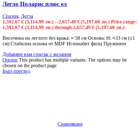
Легло Поларис плюс ел
Спалня
,
Легла
1,592.67
€
(3,114.99 лв.)
–
2,657.49
€
(5,197.60 лв.)
Price range:
1,592.67 € (3,114.99 лв.) through 2,657.49 € (5,197.60 лв.)
Височина на леглото без крака: ≈ 58 см Основа: Н: ≈33 см (±1
см) Стабилна основа от MDF Иглонабит филц Пружинен
Добавяне към списък с желания
Опции
This product has multiple variants. The options may be
chosen on the product page
Бърз преглед
Сравняване