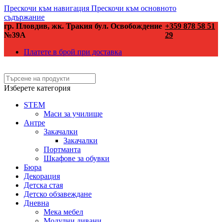
Прескочи към навигация
Прескочи към основното
съдържание
гр. Пловдив, жк. Тракия бул. Освобождение
+359 878 58 51
№39А
29
Платете в брой при доставка
Изберете категория
STEM
Маси за училище
Антре
Закачалки
Закачалки
Портманта
Шкафове за обувки
Бюра
Декорация
Детска стая
Детско обзавеждане
Дневна
Мека мебел
Модулни дивани