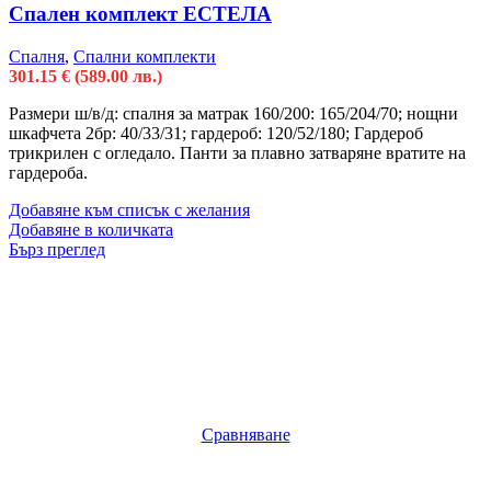
Спален комплект ЕСТЕЛА
Спалня
,
Спални комплекти
301.15
€
(589.00 лв.)
Размери ш/в/д: спалня за матрак 160/200: 165/204/70; нощни
шкафчета 2бр: 40/33/31; гардероб: 120/52/180; Гардероб
трикрилен с огледало. Панти за плавно затваряне вратите на
гардероба.
Добавяне към списък с желания
Добавяне в количката
Бърз преглед
Сравняване