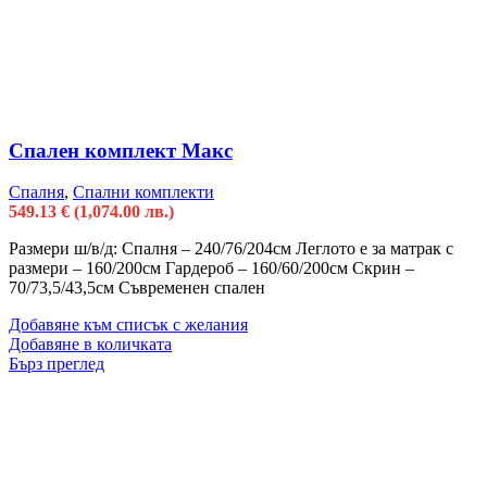
Спален комплект Макс
Спалня
,
Спални комплекти
549.13
€
(1,074.00 лв.)
Размери ш/в/д: Спалня – 240/76/204см Леглото е за матрак с
размери – 160/200см Гардероб – 160/60/200см Скрин –
70/73,5/43,5см Съвременен спален
Добавяне към списък с желания
Добавяне в количката
Бърз преглед