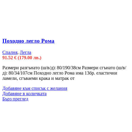
Походно легло Рома
Спалня
,
Легла
91.52
€
(179.00 лв.)
Размери разгънато (ш/в/д): 80/190/38см Размери сгънато (ш/в/
д): 80/34/107см Походно легло Рома има 13бр. еластични
ламели, сгъваеми крака и матрак от
Добавяне към списък с желания
Добавяне в количката
Бърз преглед