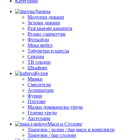
Категории
Дневна
Модулни дивани
Ъглови дивани
Разгъваеми канапета
Релакс гарнитури
Фотьойли
Мека мебел
Табуретки и кресла
Секции
ТВ секции
Шкафове
Кухня
Мивки
Смесители
Аспиратори
Фурни
Плотове
Малки домакински уреди
Големи уреди
Аксесоари
Маси и Столове
Трапезни / холни / бар маси и комплекти
Трапезни / бар столове