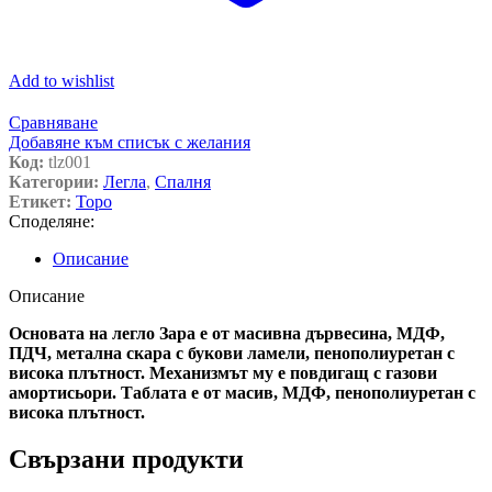
Add to wishlist
Сравняване
Добавяне към списък с желания
Код:
tlz001
Категории:
Легла
,
Спалня
Етикет:
Торо
Споделяне:
Описание
Описание
Основата на легло Зара е от масивна дървесина, МДФ,
ПДЧ, метална скара с букови ламели, пенополиуретан с
висока плътност. Механизмът му е повдигащ с газови
амортисьори. Таблата е от масив, МДФ, пенополиуретан с
висока плътност.
Свързани продукти