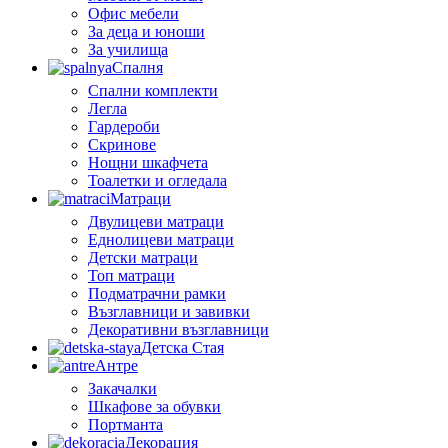
Офис мебели
За деца и юноши
За училища
Спалня
Спални комплекти
Легла
Гардероби
Скринове
Нощни шкафчета
Тоалетки и огледала
Матраци
Двулицеви матраци
Еднолицеви матраци
Детски матраци
Топ матраци
Подматрачни рамки
Възглавници и завивки
Декоративни възглавници
Детска Стая
Антре
Закачалки
Шкафове за обувки
Портманта
Декорация