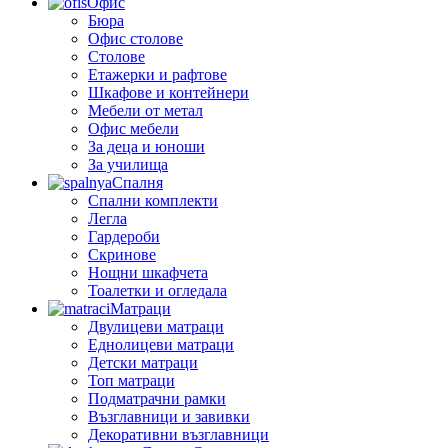
Офис
Бюра
Офис столове
Столове
Етажерки и рафтове
Шкафове и контейнери
Мебели от метал
Офис мебели
За деца и юноши
За училища
Спалня
Спални комплекти
Легла
Гардероби
Скринове
Нощни шкафчета
Тоалетки и огледала
Матраци
Двулицеви матраци
Еднолицеви матраци
Детски матраци
Топ матраци
Подматрачни рамки
Възглавници и завивки
Декоративни възглавници