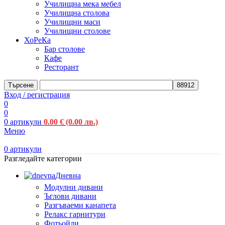
Училищна мека мебел
Училищна столова
Училищни маси
Училищни столове
ХоРеКа
Бар столове
Кафе
Ресторант
Търсене
Вход / регистрация
0
0
0
артикули
0.00
€
(0.00 лв.)
Меню
0
артикули
Разгледайте категории
Дневна
Модулни дивани
Ъглови дивани
Разгъваеми канапета
Релакс гарнитури
Фотьойли