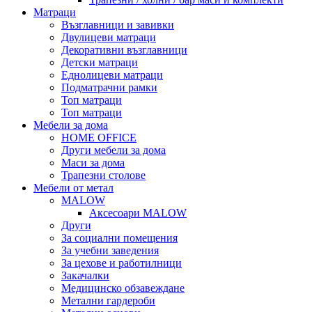
Матраци
Възглавници и завивки
Двулицеви матраци
Декоративни възглавници
Детски матраци
Еднолицеви матраци
Подматрачни рамки
Топ матраци
Топ матраци
Мебели за дома
HOME OFFICE
Други мебели за дома
Маси за дома
Трапезни столове
Мебели от метал
MALOW
Аксесоари MALOW
Други
За социални помещения
За учебни заведения
За цехове и работилници
Закачалки
Медицинско обзавеждане
Метални гардероби