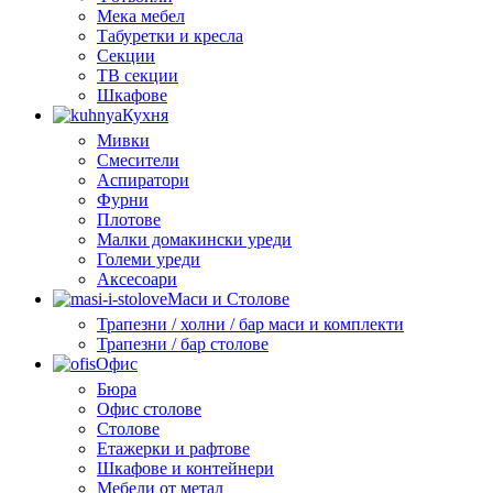
Мека мебел
Табуретки и кресла
Секции
ТВ секции
Шкафове
Кухня
Мивки
Смесители
Аспиратори
Фурни
Плотове
Малки домакински уреди
Големи уреди
Аксесоари
Маси и Столове
Трапезни / холни / бар маси и комплекти
Трапезни / бар столове
Офис
Бюра
Офис столове
Столове
Етажерки и рафтове
Шкафове и контейнери
Мебели от метал