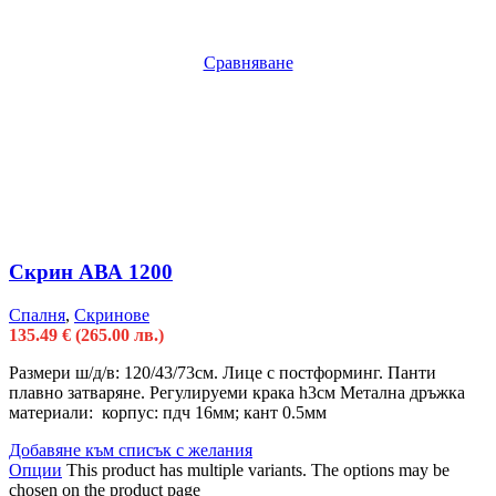
Сравняване
Скрин АВА 1200
Спалня
,
Скринове
135.49
€
(265.00 лв.)
Размери ш/д/в: 120/43/73см. Лице с постформинг. Панти
плавно затваряне. Регулируеми крака h3см Метална дръжка
материали: корпус: пдч 16мм; кант 0.5мм
Добавяне към списък с желания
Опции
This product has multiple variants. The options may be
chosen on the product page