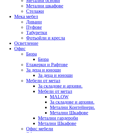
Метални основи
Метални шкафове
Стелажи
Мека мебел
Дивани
Пуфове
Табуретки
Фотьойли и кресла
Осветление
Офис
Бюра
Бюра
Етажерки и Рафтове
За деца и юноши
За деца и юноши
Мебели от метал
За складове и архиви.
Мебели от метал
MALOW
За складове и архиви.
Метални Контейнери.
Метални Шкафове
Метални гардероби
Метални Шкафове
Офис мебели