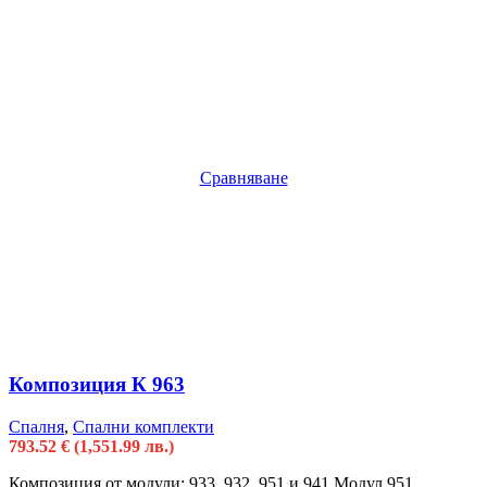
Сравняване
Композиция К 963
Спалня
,
Спални комплекти
793.52
€
(1,551.99 лв.)
Композиция от модули: 933, 932, 951 и 941 Модул 951