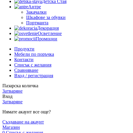
Детска Стая
Антре
Закачалки
Шкафове за обувки
Портманта
Декорация
Осветление
Промоции
Продукти
Мебели по поръчка
Контакти
Списък с желания
Сравняване
Вход / регистрация
Пазарска количка
Затваряне
Вход
Затваряне
Нямате акаунт все още?
Създаване на акаунт
Магазин
0
Списък с желания