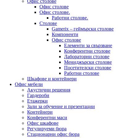
Офис столове
Офис столове
Офис столове.
Работни столове.
Столове
Gamerix – геймърски столове
Компоненти
Офис столове
Елементи за свързване
Конферентни столове
Лабораторни столове
Мениджърски столове
Посетителски столове
Работни столове
Шкафове и контейнери
Офис мебели
Акустични решения
Гардероби
Етажерки
Зали за обучение и презентации
Контейнери
Конферентни маси
Офис шкафове
Регулируеми бюра
Стационарни офис бюра