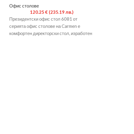
Офис столове
Офис столове
120.25
€
(235.19 лв.)
71.1
Президентски офис стол 6081 от
Президентски о
серията офис столове на Carmen е
серията офис ст
комфортен директорски стол, изработен
комфортен дире
от еко кожа, с удобна
се с умела комб