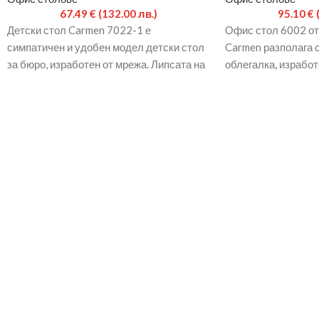
67.49
€
(132.00 лв.)
95.10
€
Детски стол Carmen 7022-1 е
Офис стол 6002 от
симпатичен и удобен модел детски стол
Carmen разполага 
за бюро, изработен от мрежа. Липсата на
облегалка, изработ
подлакътници го
висока степен на