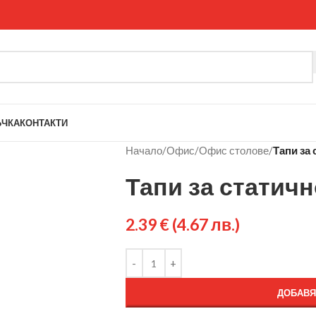
ЪЧКА
КОНТАКТИ
Начало
/
Офис
/
Офис столове
/
Тапи за
Тапи за статич
2.39
€
(4.67 лв.)
ДОБАВЯ