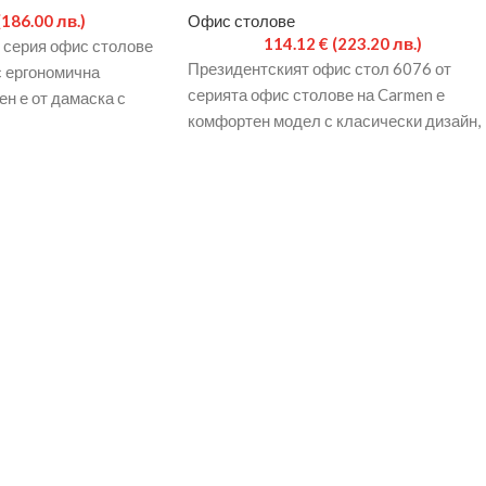
(186.00 лв.)
Офис столове
114.12
€
(223.20 лв.)
 серия офис столове
Президентският офис стол 6076 от
с ергономична
серията офис столове на Carmen е
ен е от дамаска с
комфортен модел с класически дизайн,
висока облегалка и стабилна