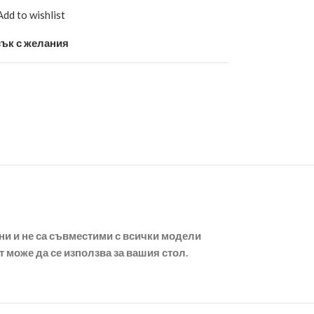
Add to wishlist
ък с желания
ни и не са съвместими с всички модели
т може да се използва за вашия стол.