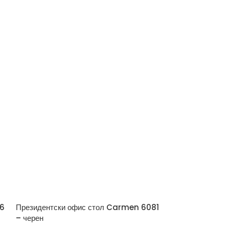
76
Президентски офис стол Carmen 6081
Президентски 
– черен
– черен