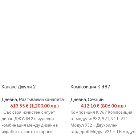
Канапе Джули 2
Композиция К 967
Дневна
,
Разгъваеми канапета
Дневна
,
Секции
613.55
€
(1,200.00 лв.)
412.10
€
(806.00 лв.)
Със своя изчистен силует
Композиция К 967 Композиция
диван ДЖУЛИ 2 е чудесна
от модули: 932, 921, 911, 914
комбинация между дизайн и
Модул 932 – Двукрилен
изработка, което го прави
гардероб Модул 921 – ТВ модул