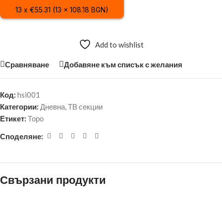
13 x €55.31 (13 x 108.18 BGN)
Add to wishlist
Сравняване
Добавяне към списък с желания
Код:
hsi001
Категории:
Дневна
,
ТВ секции
Етикет:
Торо
Споделяне:
Свързани продукти