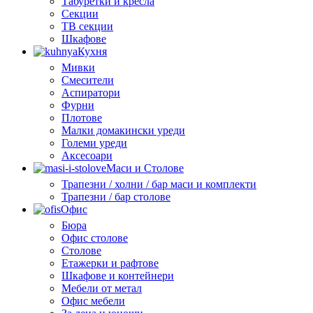
Табуретки и кресла
Секции
ТВ секции
Шкафове
Кухня
Мивки
Смесители
Аспиратори
Фурни
Плотове
Малки домакински уреди
Големи уреди
Аксесоари
Маси и Столове
Трапезни / холни / бар маси и комплекти
Трапезни / бар столове
Офис
Бюра
Офис столове
Столове
Етажерки и рафтове
Шкафове и контейнери
Мебели от метал
Офис мебели