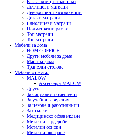
Възглавници и завивки
Двулицеви матраци
Декоративни възглавници
Детски матраци
Еднолицеви матраци
Подматрачни рамки
Топ матраци
Топ матраци
Мебели за дома
HOME OFFICE
Други мебели за дома
Маси за дома
Трапезни столове
Мебели от метал
MALOW
Аксесоари MALOW
Други
За социални помещения
За учебни заведения
За цехове и работилници
Закачалки
Медицинско обзавеждане
Метални гардероби
Метални основи
Метални шкафове