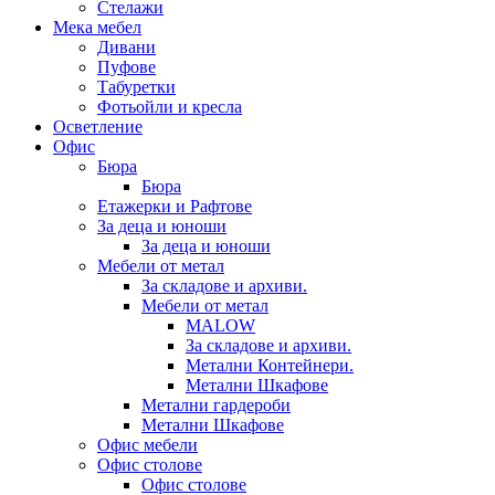
Стелажи
Мека мебел
Дивани
Пуфове
Табуретки
Фотьойли и кресла
Осветление
Офис
Бюра
Бюра
Етажерки и Рафтове
За деца и юноши
За деца и юноши
Мебели от метал
За складове и архиви.
Мебели от метал
MALOW
За складове и архиви.
Метални Контейнери.
Метални Шкафове
Метални гардероби
Метални Шкафове
Офис мебели
Офис столове
Офис столове