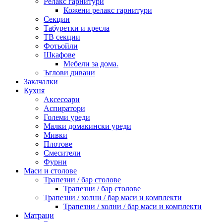
Релакс гарнитури
Кожени релакс гарнитури
Секции
Табуретки и кресла
ТВ секции
Фотьойли
Шкафове
Мебели за дома.
Ъглови дивани
Закачалки
Кухня
Аксесоари
Аспиратори
Големи уреди
Малки домакински уреди
Мивки
Плотове
Смесители
Фурни
Маси и столове
Трапезни / бар столове
Трапезни / бар столове
Трапезни / холни / бар маси и комплекти
Трапезни / холни / бар маси и комплекти
Матраци