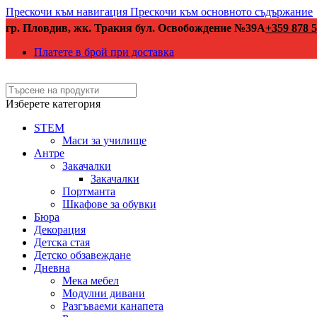
Прескочи към навигация
Прескочи към основното съдържание
гр. Пловдив, жк. Тракия бул. Освобождение №39А
+359 878 5
Платете в брой при доставка
Изберете категория
STEM
Маси за училище
Антре
Закачалки
Закачалки
Портманта
Шкафове за обувки
Бюра
Декорация
Детска стая
Детско обзавеждане
Дневна
Мека мебел
Модулни дивани
Разгъваеми канапета