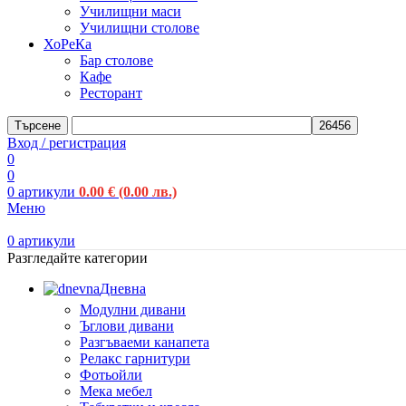
Училищни маси
Училищни столове
ХоРеКа
Бар столове
Кафе
Ресторант
Търсене
Вход / регистрация
0
0
0
артикули
0.00
€
(0.00 лв.)
Меню
0
артикули
Разгледайте категории
Дневна
Модулни дивани
Ъглови дивани
Разгъваеми канапета
Релакс гарнитури
Фотьойли
Мека мебел