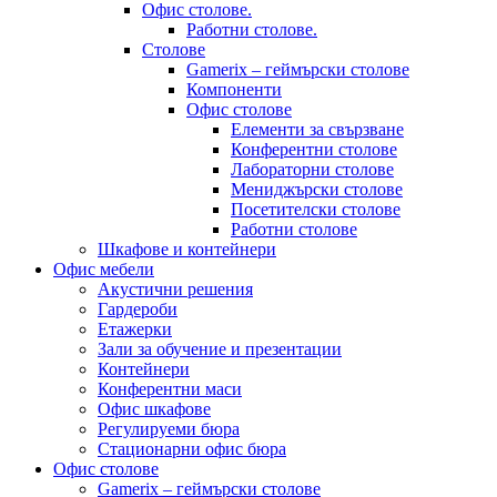
Офис столове.
Работни столове.
Столове
Gamerix – геймърски столове
Компоненти
Офис столове
Елементи за свързване
Конферентни столове
Лабораторни столове
Мениджърски столове
Посетителски столове
Работни столове
Шкафове и контейнери
Офис мебели
Акустични решения
Гардероби
Етажерки
Зали за обучение и презентации
Контейнери
Конферентни маси
Офис шкафове
Регулируеми бюра
Стационарни офис бюра
Офис столове
Gamerix – геймърски столове