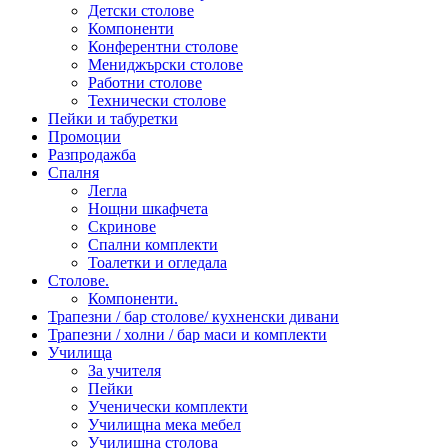
Детски столове
Компоненти
Конферентни столове
Мениджърски столове
Работни столове
Технически столове
Пейки и табуретки
Промоции
Разпродажба
Спалня
Легла
Нощни шкафчета
Скринове
Спални комплекти
Тоалетки и огледала
Столове.
Компоненти.
Трапезни / бар столове/ кухненски дивани
Трапезни / холни / бар маси и комплекти
Училища
За учителя
Пейки
Ученически комплекти
Училищна мека мебел
Училищна столова