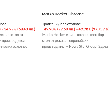
Marko Hocker Chrome
лове
Трапезни / бар столове
)
–
34.99
€
(68.43 лв.)
49.90
€
(97.60 лв.)
–
49.98
€
(97.75 лв.
ствен стол от
Marko Hocker e висококачествен бар
и производител –
стол от доказан европейски
Метална основа с
производител – Nowy Styl Group! Здрав
е. Можете да
метална конструкция с хромирано
покритие.