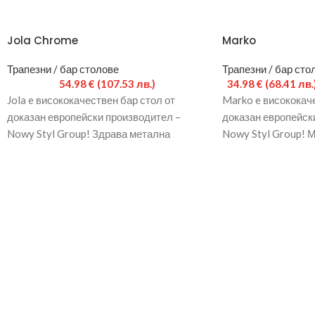
Jola Chrome
Marko
Трапезни / бар столове
Трапезни / бар сто
54.98
€
(107.53 лв.)
34.98
€
(68.41 лв.
Jola e висококачествен бар стол от
Marko e висококаче
доказан европейски производител –
доказан европейск
Nowy Styl Group! Здрава метална
Nowy Styl Group! 
конструкция с хромирано покритие.
хромирано покрити
Седалка
поръчате