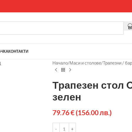
В
ЪЧКА
КОНТАКТИ
Начало
/
Маси и столове
/
Трапезни / ба
Трапезен стол 
зелен
79.76
€
(156.00 лв.)