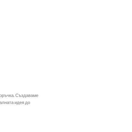
поръчка. Създаваме
алната идея до