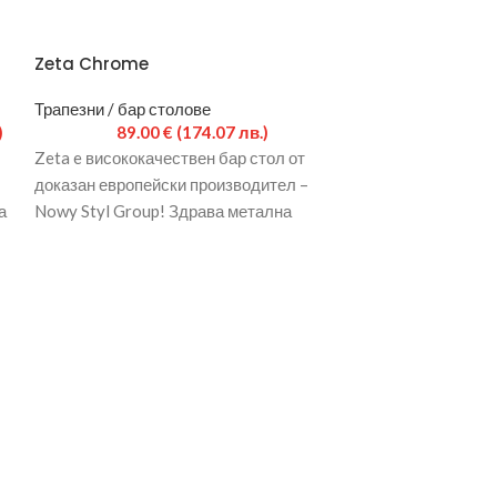
Zeta Chrome
Стол Дениз
Трапезни / бар столове
Маси и столове
,
)
89.00
€
(174.07 лв.)
40.39
€
(79.00 
Zeta e висококачествен бар стол от
Размери щ/д/в: 
доказан европейски производител –
стол Дениз е изр
а
Nowy Styl Group! Здрава метална
дамаската от жа
конструкция с хромирано покритие.
в
Седалка