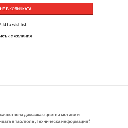
НЕ В КОЛИЧКАТА
Add to wishlist
исък с желания
окачествена дамаска с цветни мотиви и
цата в таб/поле „Техническа информация“.