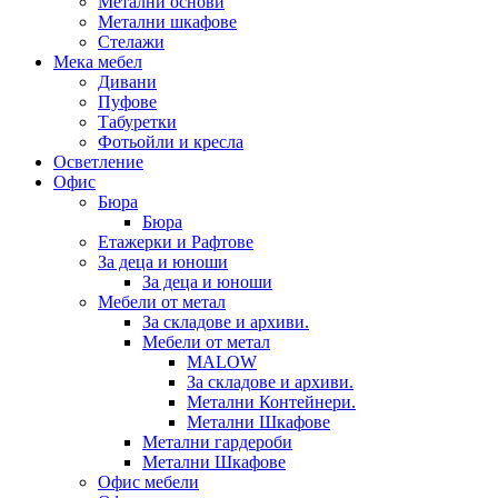
Метални основи
Метални шкафове
Стелажи
Мека мебел
Дивани
Пуфове
Табуретки
Фотьойли и кресла
Осветление
Офис
Бюра
Бюра
Етажерки и Рафтове
За деца и юноши
За деца и юноши
Мебели от метал
За складове и архиви.
Мебели от метал
MALOW
За складове и архиви.
Метални Контейнери.
Метални Шкафове
Метални гардероби
Метални Шкафове
Офис мебели