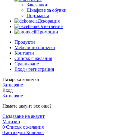
Закачалки
Шкафове за обувки
Портманта
Декорация
Осветление
Промоции
Продукти
Мебели по поръчка
Контакти
Списък с желания
Сравняване
Вход / регистрация
Пазарска количка
Затваряне
Вход
Затваряне
Нямате акаунт все още?
Създаване на акаунт
Магазин
0
Списък с желания
0
артикули
Количка