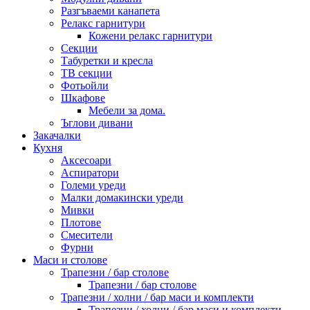
Разгъваеми канапета
Релакс гарнитури
Кожени релакс гарнитури
Секции
Табуретки и кресла
ТВ секции
Фотьойли
Шкафове
Мебели за дома.
Ъглови дивани
Закачалки
Кухня
Аксесоари
Аспиратори
Големи уреди
Малки домакински уреди
Мивки
Плотове
Смесители
Фурни
Маси и столове
Трапезни / бар столове
Трапезни / бар столове
Трапезни / холни / бар маси и комплекти
Трапезни / холни / бар маси и комплекти