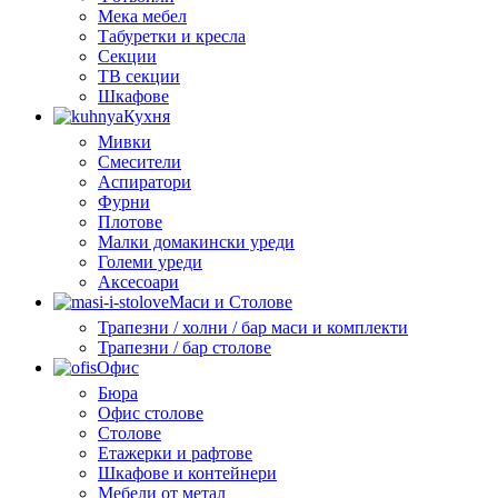
Мека мебел
Табуретки и кресла
Секции
ТВ секции
Шкафове
Кухня
Мивки
Смесители
Аспиратори
Фурни
Плотове
Малки домакински уреди
Големи уреди
Аксесоари
Маси и Столове
Трапезни / холни / бар маси и комплекти
Трапезни / бар столове
Офис
Бюра
Офис столове
Столове
Етажерки и рафтове
Шкафове и контейнери
Мебели от метал