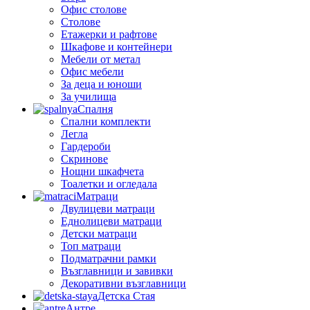
Офис столове
Столове
Етажерки и рафтове
Шкафове и контейнери
Мебели от метал
Офис мебели
За деца и юноши
За училища
Спалня
Спални комплекти
Легла
Гардероби
Скринове
Нощни шкафчета
Тоалетки и огледала
Матраци
Двулицеви матраци
Еднолицеви матраци
Детски матраци
Топ матраци
Подматрачни рамки
Възглавници и завивки
Декоративни възглавници
Детска Стая
Антре