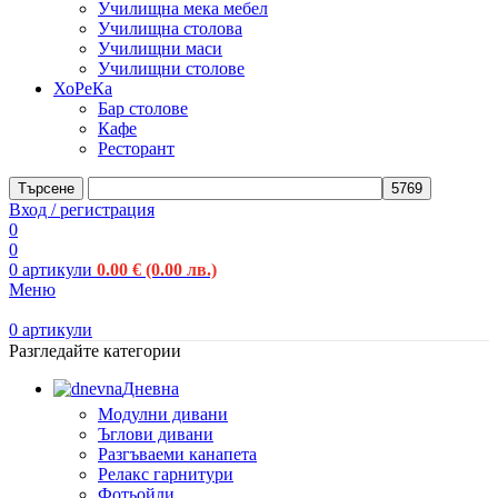
Училищна мека мебел
Училищна столова
Училищни маси
Училищни столове
ХоРеКа
Бар столове
Кафе
Ресторант
Търсене
Вход / регистрация
0
0
0
артикули
0.00
€
(0.00 лв.)
Меню
0
артикули
Разгледайте категории
Дневна
Модулни дивани
Ъглови дивани
Разгъваеми канапета
Релакс гарнитури
Фотьойли