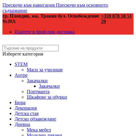
Прескочи към навигация
Прескочи към основното
съдържание
гр. Пловдив, жк. Тракия бул. Освобождение
+359 878 58 51
№39А
29
Платете в брой при доставка
Изберете категория
STEM
Маси за училище
Антре
Закачалки
Закачалки
Портманта
Шкафове за обувки
Бюра
Декорация
Детска стая
Детско обзавеждане
Дневна
Мека мебел
Модулни дивани