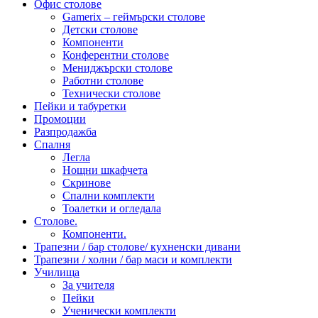
Офис столове
Gamerix – геймърски столове
Детски столове
Компоненти
Конферентни столове
Мениджърски столове
Работни столове
Технически столове
Пейки и табуретки
Промоции
Разпродажба
Спалня
Легла
Нощни шкафчета
Скринове
Спални комплекти
Тоалетки и огледала
Столове.
Компоненти.
Трапезни / бар столове/ кухненски дивани
Трапезни / холни / бар маси и комплекти
Училища
За учителя
Пейки
Ученически комплекти