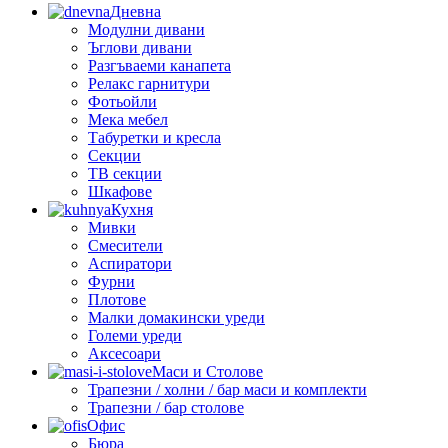
Дневна
Модулни дивани
Ъглови дивани
Разгъваеми канапета
Релакс гарнитури
Фотьойли
Мека мебел
Табуретки и кресла
Секции
ТВ секции
Шкафове
Кухня
Мивки
Смесители
Аспиратори
Фурни
Плотове
Малки домакински уреди
Големи уреди
Аксесоари
Маси и Столове
Трапезни / холни / бар маси и комплекти
Трапезни / бар столове
Офис
Бюра