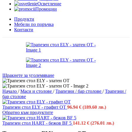
Осветление
Промоции
Продукти
Мебели по поръчка
Контакти
Щракнете за уголемяване
Начало
/
Маси и столове
/
Трапезни / бар столове
/
Трапезни /
бар столове
Трапезен стол ELY - графит OT
96.94
€
(189.60 лв.)
Обратно към продуктите
Трапезен стол HART - бежов BF 5
141.12
€
(276.01 лв.)