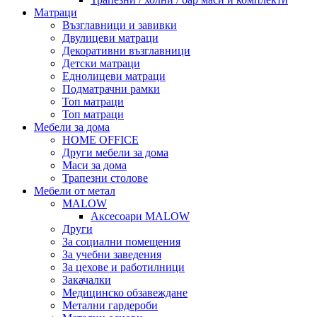
Матраци
Възглавници и завивки
Двулицеви матраци
Декоративни възглавници
Детски матраци
Еднолицеви матраци
Подматрачни рамки
Топ матраци
Топ матраци
Мебели за дома
HOME OFFICE
Други мебели за дома
Маси за дома
Трапезни столове
Мебели от метал
MALOW
Аксесоари MALOW
Други
За социални помещения
За учебни заведения
За цехове и работилници
Закачалки
Медицинско обзавеждане
Метални гардероби