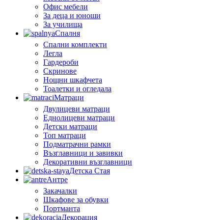
Офис мебели
За деца и юноши
За училища
Спалня
Спални комплекти
Легла
Гардероби
Скринове
Нощни шкафчета
Тоалетки и огледала
Матраци
Двулицеви матраци
Еднолицеви матраци
Детски матраци
Топ матраци
Подматрачни рамки
Възглавници и завивки
Декоративни възглавници
Детска Стая
Антре
Закачалки
Шкафове за обувки
Портманта
Декорация