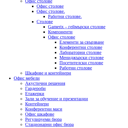
Офис столове
Офис столове
Офис столове.
Работни столове.
Столове
Gamerix – геймърски столове
Компоненти
Офис столове
Елементи за свързване
Конферентни столове
Лабораторни столове
Мениджърски столове
Посетителски столове
Работни столове
Шкафове и контейнери
Офис мебели
Акустични решения
Гардероби
Етажерки
Зали за обучение и презентации
Контейнери
Конферентни маси
Офис шкафове
Регулируеми бюра
Стационарни офис бюра