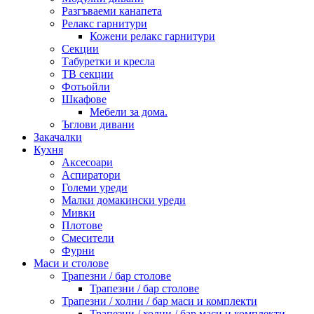
Разгъваеми канапета
Релакс гарнитури
Кожени релакс гарнитури
Секции
Табуретки и кресла
ТВ секции
Фотьойли
Шкафове
Мебели за дома.
Ъглови дивани
Закачалки
Кухня
Аксесоари
Аспиратори
Големи уреди
Малки домакински уреди
Мивки
Плотове
Смесители
Фурни
Маси и столове
Трапезни / бар столове
Трапезни / бар столове
Трапезни / холни / бар маси и комплекти
Трапезни / холни / бар маси и комплекти