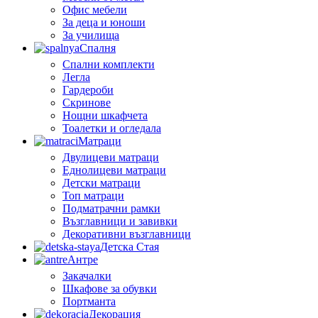
Офис мебели
За деца и юноши
За училища
Спалня
Спални комплекти
Легла
Гардероби
Скринове
Нощни шкафчета
Тоалетки и огледала
Матраци
Двулицеви матраци
Еднолицеви матраци
Детски матраци
Топ матраци
Подматрачни рамки
Възглавници и завивки
Декоративни възглавници
Детска Стая
Антре
Закачалки
Шкафове за обувки
Портманта
Декорация