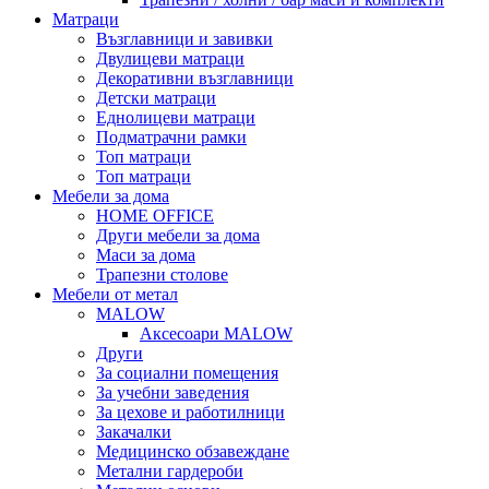
Матраци
Възглавници и завивки
Двулицеви матраци
Декоративни възглавници
Детски матраци
Еднолицеви матраци
Подматрачни рамки
Топ матраци
Топ матраци
Мебели за дома
HOME OFFICE
Други мебели за дома
Маси за дома
Трапезни столове
Мебели от метал
MALOW
Аксесоари MALOW
Други
За социални помещения
За учебни заведения
За цехове и работилници
Закачалки
Медицинско обзавеждане
Метални гардероби