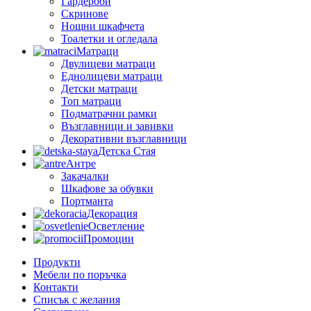
Гардероби
Скринове
Нощни шкафчета
Тоалетки и огледала
Матраци
Двулицеви матраци
Еднолицеви матраци
Детски матраци
Топ матраци
Подматрачни рамки
Възглавници и завивки
Декоративни възглавници
Детска Стая
Антре
Закачалки
Шкафове за обувки
Портманта
Декорация
Осветление
Промоции
Продукти
Мебели по поръчка
Контакти
Списък с желания