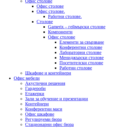
Офис столове
Офис столове
Офис столове.
Работни столове.
Столове
Gamerix – геймърски столове
Компоненти
Офис столове
Елементи за свързване
Конферентни столове
Лабораторни столове
Мениджърски столове
Посетителски столове
Работни столове
Шкафове и контейнери
Офис мебели
Акустични решения
Гардероби
Етажерки
Зали за обучение и презентации
Контейнери
Конферентни маси
Офис шкафове
Регулируеми бюра
Стационарни офис бюра