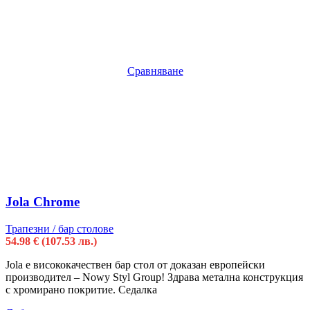
Сравняване
Jola Chrome
Трапезни / бар столове
54.98
€
(107.53 лв.)
Jola e висококачествен бар стол от доказан европейски
производител – Nowy Styl Group! Здрава метална конструкция
с хромирано покритие. Седалка