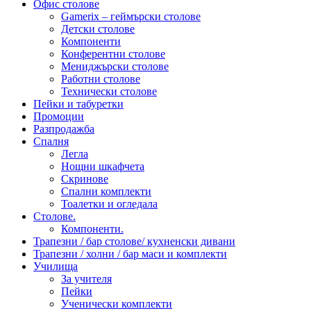
Офис столове
Gamerix – геймърски столове
Детски столове
Компоненти
Конферентни столове
Мениджърски столове
Работни столове
Технически столове
Пейки и табуретки
Промоции
Разпродажба
Спалня
Легла
Нощни шкафчета
Скринове
Спални комплекти
Тоалетки и огледала
Столове.
Компоненти.
Трапезни / бар столове/ кухненски дивани
Трапезни / холни / бар маси и комплекти
Училища
За учителя
Пейки
Ученически комплекти