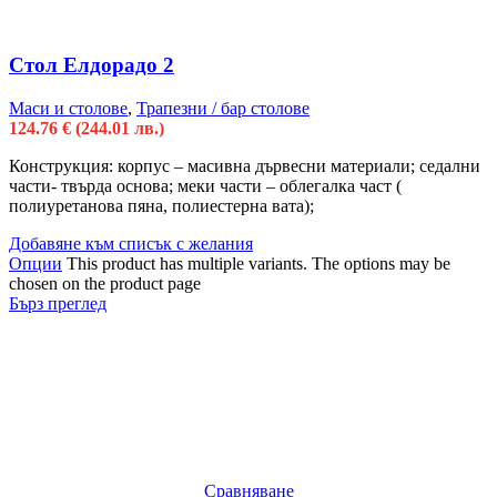
Стол Елдорадо 2
Маси и столове
,
Трапезни / бар столове
124.76
€
(244.01 лв.)
Конструкция: корпус – масивна дървесни материали; седални
части- твърда основа; меки части – облегалка част (
полиуретанова пяна, полиестерна вата);
Добавяне към списък с желания
Опции
This product has multiple variants. The options may be
chosen on the product page
Бърз преглед
Сравняване