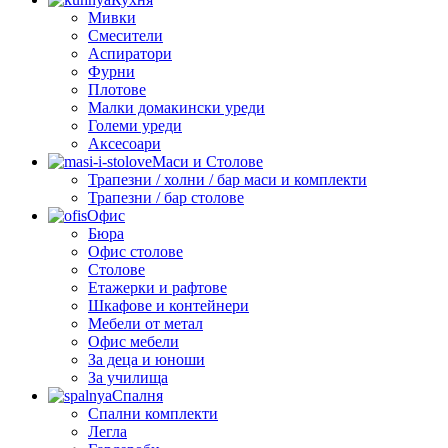
Мивки
Смесители
Аспиратори
Фурни
Плотове
Малки домакински уреди
Големи уреди
Аксесоари
Маси и Столове
Трапезни / холни / бар маси и комплекти
Трапезни / бар столове
Офис
Бюра
Офис столове
Столове
Етажерки и рафтове
Шкафове и контейнери
Мебели от метал
Офис мебели
За деца и юноши
За училища
Спалня
Спални комплекти
Легла