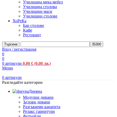
Училищна мека мебел
Училищна столова
Училищни маси
Училищни столове
ХоРеКа
Бар столове
Кафе
Ресторант
Търсене
Вход / регистрация
0
0
0
артикули
0.00
€
(0.00 лв.)
Меню
0
артикули
Разгледайте категории
Дневна
Модулни дивани
Ъглови дивани
Разгъваеми канапета
Релакс гарнитури
Фотьойли