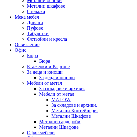
Метални основи
Метални шкафове
Стелажи
Мека мебел
Дивани
Пуфове
Табуретки
Фотьойли и кресла
Осветление
Офис
Бюра
Бюра
Етажерки и Рафтове
За деца и юноши
За деца и юноши
Мебели от метал
За складове и архиви.
Мебели от метал
MALOW
За складове и архиви.
Метални Контейнери.
Метални Шкафове
Метални гардероби
Метални Шкафове
Офис мебели