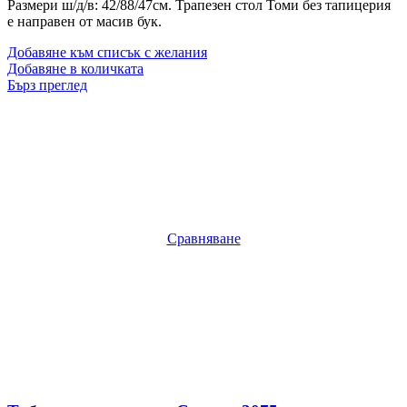
Размери ш/д/в: 42/88/47см. Трапезен стол Томи без тапицерия
е направен от масив бук.
Добавяне към списък с желания
Добавяне в количката
Бърз преглед
Сравняване