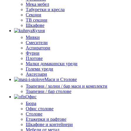
Мека мебел
Табуретки и кресла
Секции
ТВ секции
Шкафове
Кухня
Мивки
Смесители
Аспиратори
Фурни
Плотове
Малки домакински уреди
Големи уреди
Аксесоари
Маси и Столове
Трапезни / холни / бар маси и комплекти
Трапезни / бар столове
Офис
Бюра
Офис столове
Столове
Етажерки и рафтове
Шкафове и контейнери
Мебели от метал