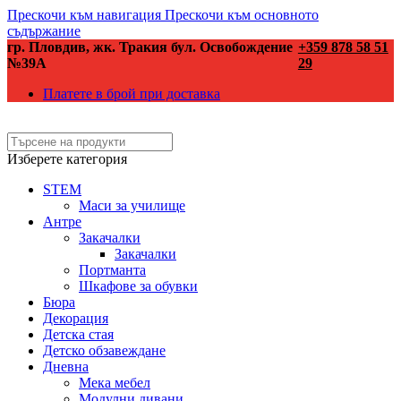
Прескочи към навигация
Прескочи към основното
съдържание
гр. Пловдив, жк. Тракия бул. Освобождение
+359 878 58 51
№39А
29
Платете в брой при доставка
Изберете категория
STEM
Маси за училище
Антре
Закачалки
Закачалки
Портманта
Шкафове за обувки
Бюра
Декорация
Детска стая
Детско обзавеждане
Дневна
Мека мебел
Модулни дивани