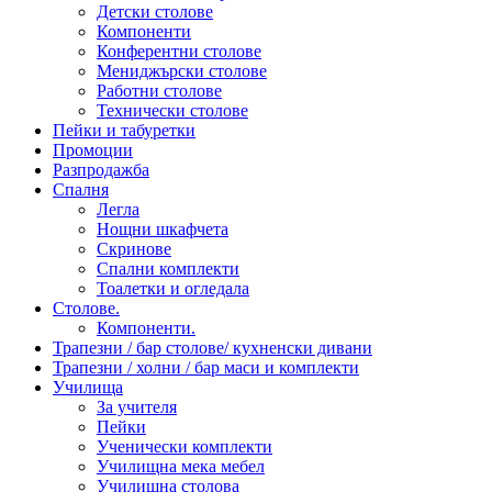
Детски столове
Компоненти
Конферентни столове
Мениджърски столове
Работни столове
Технически столове
Пейки и табуретки
Промоции
Разпродажба
Спалня
Легла
Нощни шкафчета
Скринове
Спални комплекти
Тоалетки и огледала
Столове.
Компоненти.
Трапезни / бар столове/ кухненски дивани
Трапезни / холни / бар маси и комплекти
Училища
За учителя
Пейки
Ученически комплекти
Училищна мека мебел
Училищна столова