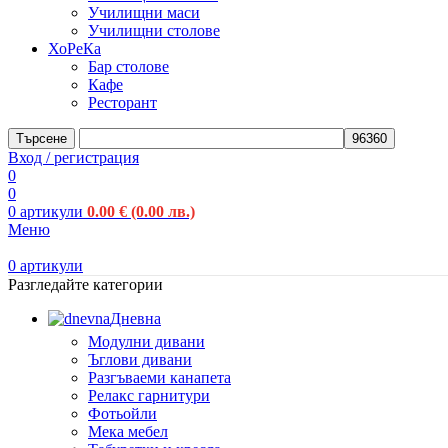
Училищни маси
Училищни столове
ХоРеКа
Бар столове
Кафе
Ресторант
Търсене
Вход / регистрация
0
0
0
артикули
0.00
€
(0.00 лв.)
Меню
0
артикули
Разгледайте категории
Дневна
Модулни дивани
Ъглови дивани
Разгъваеми канапета
Релакс гарнитури
Фотьойли
Мека мебел