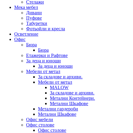
Стелажи
Мека мебел
Дивани
Пуфове
Табуретки
Фотьойли и кресла
Осветление
Офис
Бюра
Бюра
Етажерки и Рафтове
За деца и юноши
За деца и юноши
Мебели от метал
За складове и архиви.
Мебели от метал
MALOW
За складове и архиви.
Метални Контейнери.
Метални Шкафове
Метални гардероби
Метални Шкафове
Офис мебели
Офис столове
Офис столове