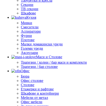
Табуретки и кресла
Секции
ТВ секции
Шкафове
Кухня
Мивки
Смесители
Аспиратори
Фурни
Плотове
Малки домакински уреди
Големи уреди
Аксесоари
Маси и Столове
Трапезни / холни / бар маси и комплекти
Трапезни / бар столове
Офис
Бюра
Офис столове
Столове
Етажерки и рафтове
Шкафове и контейнери
Мебели от метал
Офис мебели