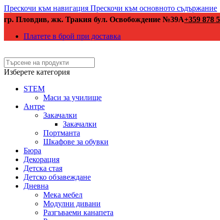
Прескочи към навигация
Прескочи към основното съдържание
гр. Пловдив, жк. Тракия бул. Освобождение №39А
+359 878 5
Платете в брой при доставка
Изберете категория
STEM
Маси за училище
Антре
Закачалки
Закачалки
Портманта
Шкафове за обувки
Бюра
Декорация
Детска стая
Детско обзавеждане
Дневна
Мека мебел
Модулни дивани
Разгъваеми канапета