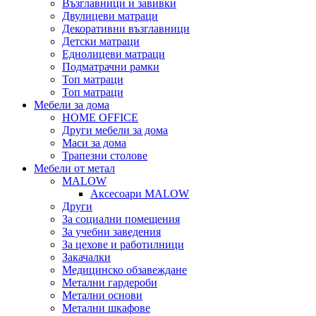
Възглавници и завивки
Двулицеви матраци
Декоративни възглавници
Детски матраци
Еднолицеви матраци
Подматрачни рамки
Топ матраци
Топ матраци
Мебели за дома
HOME OFFICE
Други мебели за дома
Маси за дома
Трапезни столове
Мебели от метал
MALOW
Аксесоари MALOW
Други
За социални помещения
За учебни заведения
За цехове и работилници
Закачалки
Медицинско обзавеждане
Метални гардероби
Метални основи
Метални шкафове