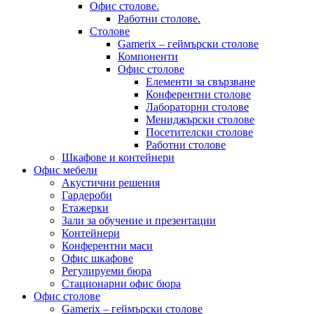
Офис столове.
Работни столове.
Столове
Gamerix – геймърски столове
Компоненти
Офис столове
Елементи за свързване
Конферентни столове
Лабораторни столове
Мениджърски столове
Посетителски столове
Работни столове
Шкафове и контейнери
Офис мебели
Акустични решения
Гардероби
Етажерки
Зали за обучение и презентации
Контейнери
Конферентни маси
Офис шкафове
Регулируеми бюра
Стационарни офис бюра
Офис столове
Gamerix – геймърски столове