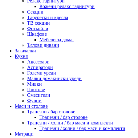
Релакс гарнитури
Кожени релакс гарнитури
Секции
Табуретки и кресла
ТВ секции
Фотьойли
Шкафове
Мебели за дома.
Ъглови дивани
Закачалки
Кухня
Аксесоари
Аспиратори
Големи уреди
Малки домакински уреди
Мивки
Плотове
Смесители
Фурни
Маси и столове
Трапезни / бар столове
Трапезни / бар столове
Трапезни / холни / бар маси и комплекти
Трапезни / холни / бар маси и комплекти
Матраци