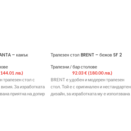
LANTA – камък
Трапезен стол BRENT – бежов SF 2
лове
Трапезни / бар столове
(144.01 лв.)
92.03
€
(180.00 лв.)
 трапезен стол с
BRENT e удобен и модерен трапезен
 визия. За изработката
стол. Той е с оригинален и нестандартен
вана приятна на допир
дизайн, за изработката му е използвана
висококачествена