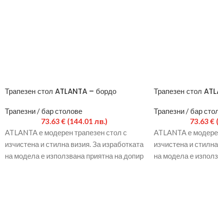
Трапезен стол ATLANTA – бордо
Трапезен стол AT
Трапезни / бар столове
Трапезни / бар сто
73.63
€
(144.01 лв.)
73.63
€
ATLANTA е модерен трапезен стол с
ATLANTA е модерен
изчистена и стилна визия. За изработката
изчистена и стилна
на модела е използвана приятна на допир
на модела е използ
дамаска и
дамаска и