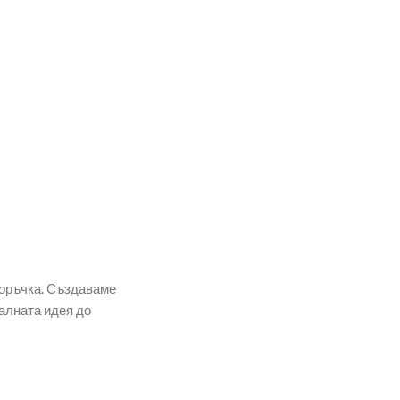
поръчка. Създаваме
алната идея до