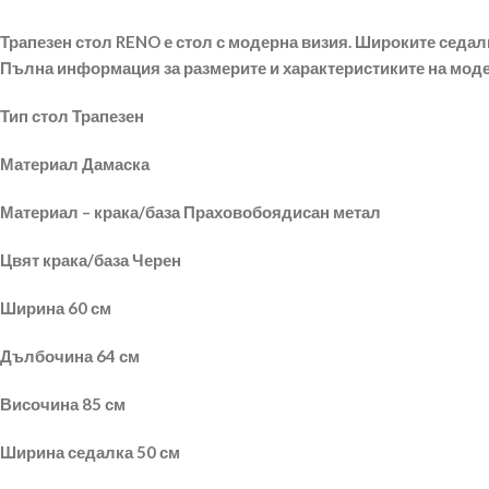
Трапезен стол RENO е стол с модерна визия. Широките седалк
Пълна информация за размерите и характеристиките на моде
Тип стол Трапезен
Материал Дамаска
Материал – крака/база Праховобоядисан метал
Цвят крака/база Черен
Ширина 60 см
Дълбочина 64 см
Височина 85 см
Ширина седалка 50 см