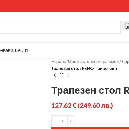
В
ЪЧКА
КОНТАКТИ
Начало
/
Маси и столове
/
Трапезни / ба
Трапезен стол RENO – сиво-син
Трапезен стол 
127.62
€
(249.60 лв.)