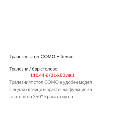
Трапезен стол COMO – бежов
Трапезен стол 
Трапезни / бар столове
Трапезни / бар 
110.44
€
(216.00 лв.)
96.9
Трапезният стол COMO е удобен модел
Тип стол Трапе
с подлакътници и практична функция за
Материал – сед
въртене на 360°. Краката му са
крака/база Пра
изработени от
Ширина 46 см Д